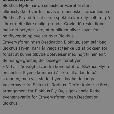
Blokhus Fly-In har de seneste år været et stort
tilløbsstykke, hvor tusindvis af mennesker forsamles på
Blokhus Strand for at se de spektakulære fly helt tæt på.
I år er dette ikke muligt grundet Covid-19 restriktioner,
men det betyder ikke, at publikum bliver snydt for
højtflyvende oplevelser over Blokhus.
Erhvervsforeningen Destination Blokhus, som står bag
Blokhus Fly-In, har I år valgt at tænke ud af boksen for
forsat at kunne tilbyde oplevelser med højt til himlen til
de mange gæster, der besøger feriebyen.
– Vi har i år valgt at ændre konceptet for Blokhus Fly-In
en anelse. Flyene kommer i år ikke til at lande på
stranden, men vil i stedet flyve i lav højde langs
Vesterhavet fra Saltum til Rødhus. Derfor kalder vi årets
arrangement for Blokhus Fly-By, siger Jannie Ratke,
eventansvarlig for Erhvervsforeningen Destination
Blokhus.