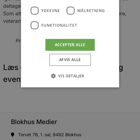
deltagende fly.
YDEEVNE
MÅLRETNING
Som altid vil det være alt fra propelfly, gyrokoptere,
veteranfly til hjemmebyggede fly, der deltager.
FUNKTIONALITET
Pressefoto
ACCEPTER ALLE
AFVIS ALLE
Læs om fantastiske oplevelser og
VIS DETALJER
events
Absolut nødvendige
Ydeevne
Målretning
Funktionalitet
Absolut nødvendige cookies muliggør
Blokhus Medier
hjemmesidens grundlæggende funktionalitet
såsom brugerlogin og kontoadministration.
Torvet 7B, 1. sal, 9492 Blokhus
Hjemmesiden kan ikke bruges korrekt uden de