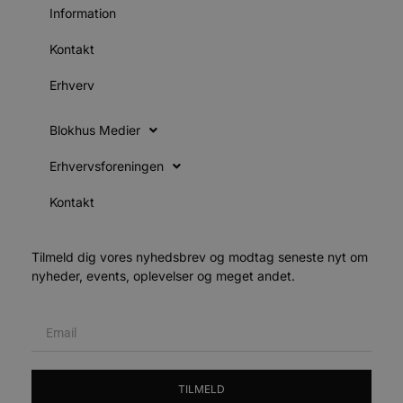
v
Information
b
D
e
Kontakt
g
n
h
Erhverv
b
s
w
Blokhus Medier
e
e
o
Erhvervsforeningen
l
e
m
Kontakt
CookieScriptConsent
4 uger 2
D
CookieScript
dage
b
blokhus.dk
C
Tilmeld dig vores nyhedsbrev og modtag seneste nyt om
S
t
nyheder, events, oplevelser og meget andet.
h
p
s
b
e
a
S
c
f
TILMELD
k