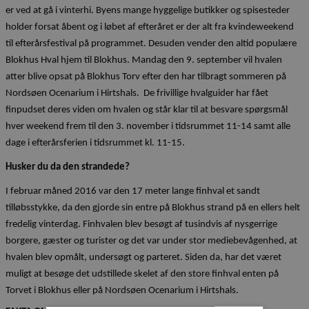
er ved at gå i vinterhi. Byens mange
hyggelige butikker og spisesteder
holder forsat åbent og i løbet af efteråret er der alt fra kvindeweekend
til
efterårsfestival på programmet. Desuden vender den altid populære
Blokhus Hval hjem til Blokhus.
Mandag den 9. september vil hvalen
atter blive opsat på Blokhus Torv efter den har tilbragt
sommeren på
Nordsøen Ocenarium i Hirtshals.
De frivillige hvalguider har fået
finpudset deres viden om hvalen og står klar til at besvare spørgsmål
hver weekend frem til den 3. november i tidsrummet 11-14 samt alle
dage i efterårsferien i tidsrummet kl. 11-15.
Husker du da den strandede?
I februar måned 2016 var den 17 meter lange finhval et sandt
tilløbsstykke, da den gjorde sin entre på
Blokhus strand på en ellers helt
fredelig vinterdag. Finhvalen blev besøgt af tusindvis af nysgerrige
borgere, gæster og turister og det var under stor mediebevågenhed, at
hvalen blev opmålt, undersøgt og parteret. Siden da, har det været
muligt at besøge det udstillede skelet af den store finhval enten på
Torvet i Blokhus eller på Nordsøen Ocenarium i Hirtshals.