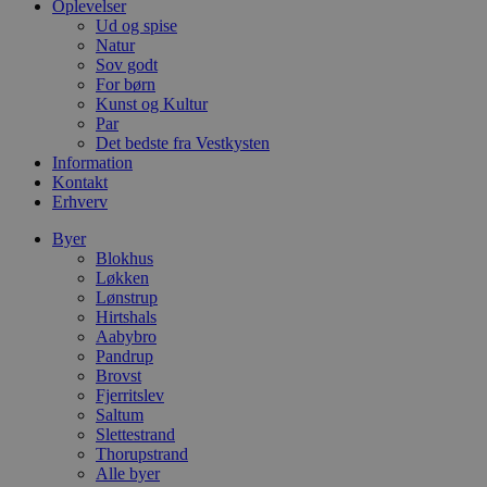
m
Oplevelser
Ud og spise
CookieScriptConsent
4 uger 2
D
CookieScript
Natur
dage
b
blokhus.dk
Sov godt
C
S
For børn
t
Kunst og Kultur
h
Par
p
s
Det bedste fra Vestkysten
b
Information
e
Kontakt
a
Erhverv
S
c
f
Byer
k
Blokhus
Løkken
pys_start_session
.blokhus.dk
Session
D
b
Lønstrup
o
Hirtshals
b
Aabybro
t
Pandrup
d
g
Brovst
h
Fjerritslev
o
Saltum
e
h
Slettestrand
ti
Thorupstrand
Alle byer
VISITOR_PRIVACY_METADATA
5 måneder
D
YouTube