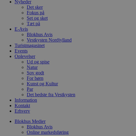
Nyheder
4 uger
b
.youtube.com
g
Det sker
b
Fokus på
s
Set og sket
p
f
Tæt på
i
E-Avis
w
Blokhus Avis
r
Vestkysten Nordjylland
p
b
Turistmagasinet
s
Events
f
Oplevelser
p
b
Ud og spise
p
Natur
o
Sov godt
i
For børn
d
p
Kunst og Kultur
b
Par
f
Det bedste fra Vestkysten
s
Information
Kontakt
Erhverv
Blokhus Medier
Udbyder
/
Navn
Udløbsdato
Beskrivelse
Blokhus Avis
Domæne
Udbyder
/
Navn
Udløbsdato
Beskrivelse
Online markedsføring
Domæne