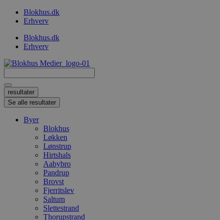
Videre
Blokhus.dk
til
Erhverv
indhold
Blokhus.dk
Erhverv
Search
...
resultater
Se alle resultater
Byer
Blokhus
Løkken
Lønstrup
Hirtshals
Aabybro
Pandrup
Brovst
Fjerritslev
Saltum
Slettestrand
Thorupstrand