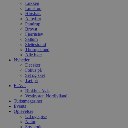
Løkken
Lønstrup
Hirtshals
Aabybro
Pandrup
Brovst
Fjerritslev
Saltum
Slettestrand
Thorupstrand
Alle byer
Nyheder
Det sker
Fokus på
Set og sket
Tæt på
E-Avis
Blokhus Avis
Vestkysten Nordjylland
Turistmagasinet
Events
Oplevelser
Ud og spise
Natur
Sov godt