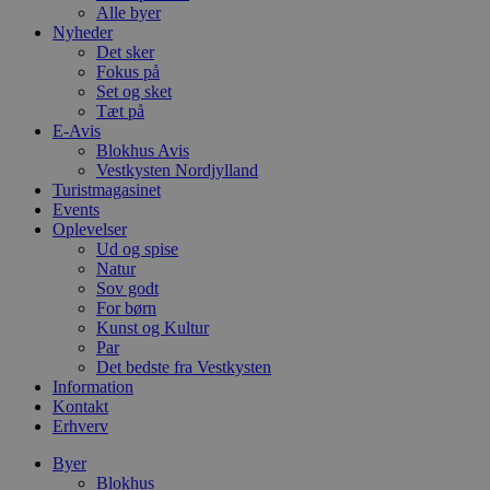
Alle byer
Nyheder
Det sker
Fokus på
Set og sket
Tæt på
E-Avis
Blokhus Avis
Vestkysten Nordjylland
Turistmagasinet
Events
Oplevelser
Ud og spise
Natur
Sov godt
For børn
Kunst og Kultur
Par
Det bedste fra Vestkysten
Information
Kontakt
Erhverv
Byer
Blokhus