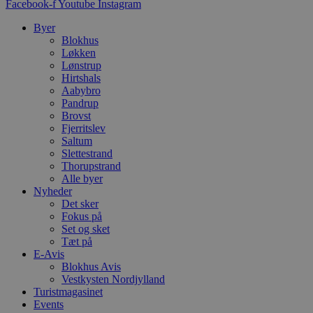
d
Facebook-f
Youtube
Instagram
f
h
Byer
y
Blokhus
f
m
Løkken
t
Lønstrup
Hirtshals
PHPSESSID
Session
C
PHP.net
Aabybro
g
blokhus.dk
a
Pandrup
b
Brovst
s
Fjerritslev
e
i
Saltum
d
Slettestrand
o
Thorupstrand
v
Alle byer
b
D
Nyheder
e
Det sker
g
Fokus på
n
h
Set og sket
b
Tæt på
s
E-Avis
w
Blokhus Avis
e
e
Vestkysten Nordjylland
o
Turistmagasinet
l
Events
e