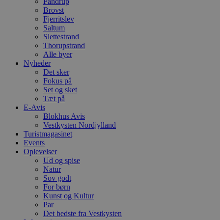
Pandrup
a
Brovst
S
c
Fjerritslev
f
Saltum
k
Slettestrand
Thorupstrand
pys_start_session
.blokhus.dk
Session
D
b
Alle byer
o
Nyheder
b
Det sker
t
Fokus på
d
g
Set og sket
h
Tæt på
o
E-Avis
e
h
Blokhus Avis
ti
Vestkysten Nordjylland
Turistmagasinet
VISITOR_PRIVACY_METADATA
5 måneder
D
YouTube
Events
4 uger
b
.youtube.com
g
Oplevelser
b
Ud og spise
s
Natur
p
f
Sov godt
i
For børn
w
Kunst og Kultur
r
Par
p
b
Det bedste fra Vestkysten
s