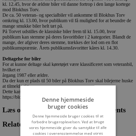
kl. 12.45, hvor de ældste biler vil danne fortrop i den lange kortege
mod Blokhus Torv.
De ca. 50 veteran- og specialbiler vil ankomme til Blokhus Torv
omkring kl. 13.00, hvor publikum vil få mulighed for at beundre de
mange smukke biler helt tæt på.
På Torvet udstilles de klassiske biler frem til kl. 15.00, hvor
publikum kan stemme på deres favoritbiler i 2 kategorier. Blandt de
mange, der afgiver deres stemme, trækkes der lod om en flot
publikumspræmie. Årets publikumsfavoritter kåres kl. 14.30.
Deltagelse for biler
For at kunne deltage skal køretøjet være klassificeret som veteranbil,
hvilket er
årgang 1987 eller ældre.
Da der kun er plads til 50 biler på Blokhus Torv skal bilejerne huske
at tilmelde sig.
Dette kan gøres på:
https://blokhus.nemtilmeld.dk/14/
Denne hjemmeside
bruger cookies
Læs om fantastiske oplevelser og events
Denne hjemmeside bruger cookies til at
forbedre brugeroplevelsen. Ved at bruge
Relaterede artikler
vores hjemmeside giver du samtykke til alle
cookies i overensstemmelse med vores