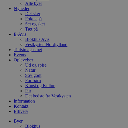
Alle byer
Nyheder
Det sker
Fokus på
Set og sket
Tæt på
E-Avis
Blokhus Avis
Vestkysten Nordjylland
Turistmagasinet
Events
Oplevelser
Ud og spise
Natur
Sov godt
For børn
Kunst og Kultur
Par
Det bedste fra Vestkysten
Information
Kontakt
Erhverv
Byer
Blokhus