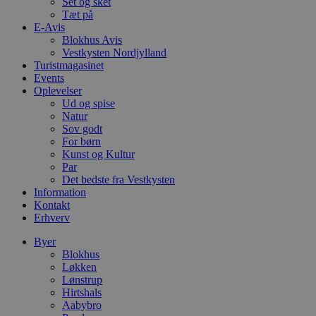
Set og sket
s
Tæt på
e
i
E-Avis
d
Blokhus Avis
o
Vestkysten Nordjylland
v
Turistmagasinet
b
D
Events
e
Oplevelser
g
Ud og spise
n
h
Natur
b
Sov godt
s
For børn
w
Kunst og Kultur
e
e
Par
o
Det bedste fra Vestkysten
l
Information
e
m
Kontakt
Erhverv
CookieScriptConsent
4 uger 2
D
CookieScript
dage
b
blokhus.dk
Byer
C
S
Blokhus
t
Løkken
h
Lønstrup
p
Hirtshals
s
b
Aabybro
e