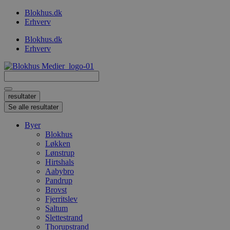
Videre
Blokhus.dk
til
Erhverv
indhold
Blokhus.dk
Erhverv
Search
...
resultater
Se alle resultater
Byer
Blokhus
Løkken
Lønstrup
Hirtshals
Aabybro
Pandrup
Brovst
Fjerritslev
Saltum
Slettestrand
Thorupstrand