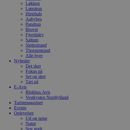
Løkken
Lønstrup
Hirtshals
Aabybro
Pandrup
Brovst
Fjerritslev
Saltum
Slettestrand
Thorupstrand
Alle byer
Nyheder
Det sker
Fokus på
Set og sket
Tæt på
E-Avis
Blokhus Avis
Vestkysten Nordjylland
Turistmagasinet
Events
Oplevelser
Ud og spise
Natur
Sov godt