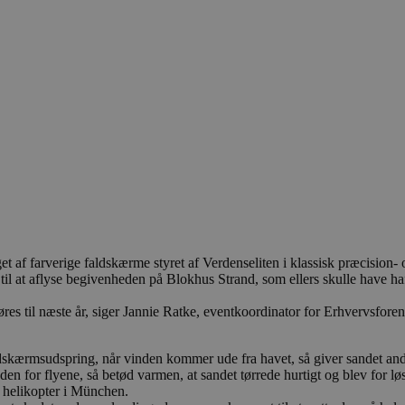
t af farverige faldskærme styret af Verdenseliten i klassisk præcision-
l at aflyse begivenheden på Blokhus Strand, som ellers skulle have ha
res til næste år, siger Jannie Ratke, eventkoordinator for Erhvervsfor
ldskærmsudspring, når vinden kommer ude fra havet, så giver sandet and
den for flyene, så betød varmen, at sandet tørrede hurtigt og blev for løs
y helikopter i München.