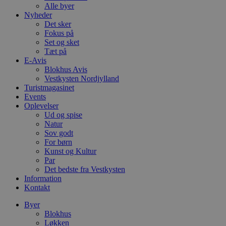
Alle byer
Nyheder
Det sker
Fokus på
Set og sket
Tæt på
E-Avis
Blokhus Avis
Vestkysten Nordjylland
Turistmagasinet
Events
Oplevelser
Ud og spise
Natur
Sov godt
For børn
Kunst og Kultur
Par
Det bedste fra Vestkysten
Information
Kontakt
Byer
Blokhus
Løkken