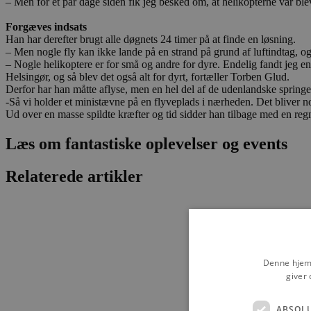
– Men for et par dage siden fik jeg besked om, at helikopterne var bl
Forgæves indsats
Han har derefter brugt alle døgnets 24 timer på at finde en løsning.
– Men nogle fly kan ikke lande på en strand på grund af luftindtag, og
– Nogle helikoptere er for små og andre for dyre. Endelig fandt jeg e
Helsingør, og så blev det også alt for dyrt, fortæller Torben Glud.
Derfor har han måtte aflyse, men en hel del af de udenlandske springere
-Så vi holder et ministævne på en flyveplads i nærheden. Det bliver no
Ud over en masse spildte kræfter og tid sidder han tilbage med en reg
Læs om fantastiske oplevelser og events
Relaterede artikler
Denne hjemm
giver 
ABSOL