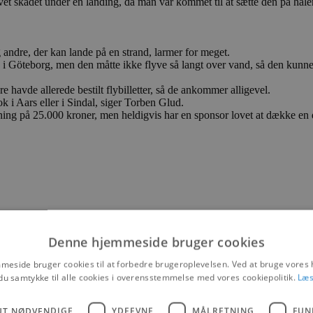
evet skadet under en landing, da man var kommet til at sætte den på hal
 andre, der kan lande på en strand, larmer for meget.
n i Göteborg, men den måtte ikke flyve så langt over vand, så den kunn
 havde allerede bestilt flybilletter, så de ankommer alligevel.
k i Aars eller i Sindal, siger Torben Glud.
ning på 25.000 kroner, men heldigvis har en sponsor lovet at dække en d
Denne hjemmeside bruger cookies
eside bruger cookies til at forbedre brugeroplevelsen. Ved at bruge vore
du samtykke til alle cookies i overensstemmelse med vores cookiepolitik.
Læs
UT NØDVENDIGE
YDEEVNE
MÅLRETNING
FUN