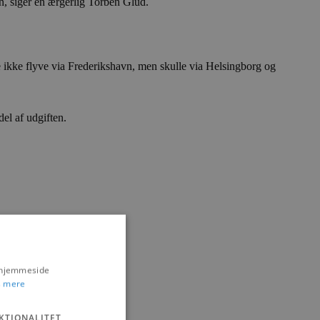
en, siger en ærgerlig Torben Glud.
e ikke flyve via Frederikshavn, men skulle via Helsingborg og
el af udgiften.
s hjemmeside
 mere
KTIONALITET