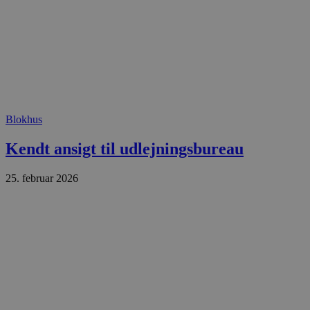
.blok
_fbp
_ga_PJR83J7HYC
.blok
pysTrafficSource
.blok
_gat_gtag_UA_74178830_1
YSC
VISITOR_INFO1_LIVE
Blokhus
Kendt ansigt til udlejningsbureau
__Secure-YNID
25. februar 2026