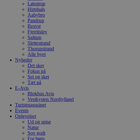
Lønstrup
Hirtshals
Aabybro
Pandrup
Brovst
Fjerritslev
Saltum
Slettestrand
Thorupstrand
Alle byer
Nyheder
Det sker
Fokus på
Set og sket
Tæt på
E-Avis
Blokhus Avis
Vestkysten Nordjylland
Turistmagasinet
Events
Oplevelser
Ud og spise
Natur
Sov godt
For børn