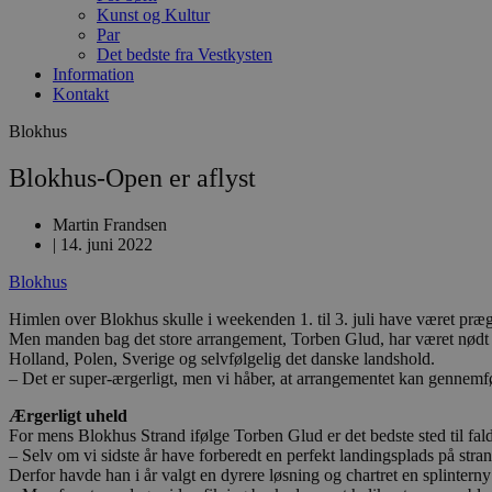
Kunst og Kultur
Par
Det bedste fra Vestkysten
Information
Kontakt
Blokhus
Blokhus-Open er aflyst
Martin Frandsen
|
14. juni 2022
Blokhus
Himlen over Blokhus skulle i weekenden 1. til 3. juli have været præge
Men manden bag det store arrangement, Torben Glud, har været nødt ti
Holland, Polen, Sverige og selvfølgelig det danske landshold.
– Det er super-ærgerligt, men vi håber, at arrangementet kan gennemfø
Ærgerligt uheld
For mens Blokhus Strand ifølge Torben Glud er det bedste sted til fa
– Selv om vi sidste år have forberedt en perfekt landingsplads på stran
Derfor havde han i år valgt en dyrere løsning og chartret en splintern