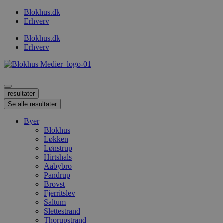
Videre
Blokhus.dk
til
Erhverv
indhold
Blokhus.dk
Erhverv
Search
...
resultater
Se alle resultater
Byer
Blokhus
Løkken
Lønstrup
Hirtshals
Aabybro
Pandrup
Brovst
Fjerritslev
Saltum
Slettestrand
Thorupstrand