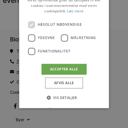
events
cookies i overensstemmelse med vores
cookiepolitik.
Læs mere
ABSOLUT NØDVENDIGE
YDEEVNE
MÅLRETNING
Blokhus Medier
Torvet 7B, 1. sal, 9492 Blokhus
FUNKTIONALITET
70200123
ACCEPTER ALLE
mail@blokhus.dk
CVR: 26486378
AFVIS ALLE
Cookiepolitik
VIS DETALJER
Byer
Absolut nødvendige
Ydeevne
Målretning
Funktionalitet