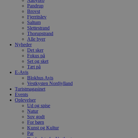
Aabybro
Pandrup
Brovst
Fjerritslev
Saltum
Slettestrand
Thorupstrand
Alle byer
Nyheder
Det sker
Fokus på
Set og sket
Tæt på
E-Avis
Blokhus Avis
Vestkysten Nordjylland
Turistmagasinet
Events
Oplevelser
Ud og spise
Natur
Sov godt
For børn
Kunst og Kultur
Par