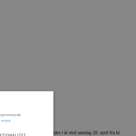
s hjemmeside
 mere
begivenhed. Indvielsen finder i år sted søndag 28. april fra kl.
KTIONALITET