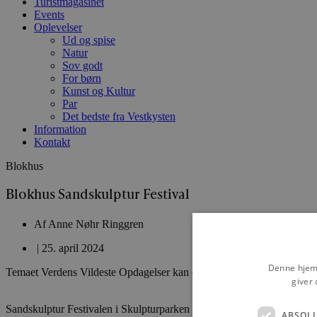
Turistmagasinet
Events
Oplevelser
Ud og spise
Natur
Sov godt
For børn
Kunst og Kultur
Par
Det bedste fra Vestkysten
Information
Kontakt
Blokhus
Blokhus Sandskulptur Festival
Af
Anne Nøhr Ringgren
|
25. april 2024
Denne hjemm
Temaet Verdens Vildeste Opdagelser kan opleves fra den 28. april
giver 
Sandskulptur Festivalen i Skulpturparken Blokhus har gennem årene udvi
ABSOL