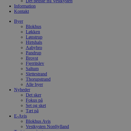
Det bedste fra Vestkysten
Information
Kontakt
Byer
Blokhus
Løkken
Lønstrup
Hirtshals
Aabybro
Pandrup
Brovst
Fjerritslev
Saltum
Slettestrand
Thorupstrand
Alle byer
Nyheder
Det sker
Fokus på
Set og sket
Tæt på
E-Avis
Blokhus Avis
Vestkysten Nordjylland