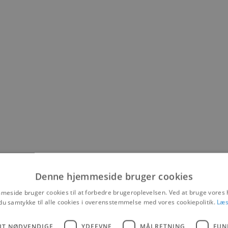
Denne hjemmeside bruger cookies
eside bruger cookies til at forbedre brugeroplevelsen. Ved at bruge vore
du samtykke til alle cookies i overensstemmelse med vores cookiepolitik.
Læs
klet sig til at blive en tilbagevendende og meget populær tradition og 
UT NØDVENDIGE
YDEEVNE
MÅLRETNING
FUN