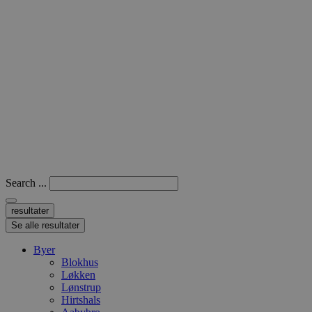
Search ...
resultater
Se alle resultater
Byer
Blokhus
Løkken
Lønstrup
Hirtshals