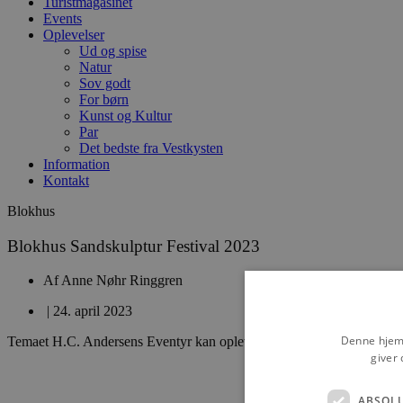
Turistmagasinet
Events
Oplevelser
Ud og spise
Natur
Sov godt
For børn
Kunst og Kultur
Par
Det bedste fra Vestkysten
Information
Kontakt
Blokhus
Blokhus Sandskulptur Festival 2023
Af
Anne Nøhr Ringgren
|
24. april 2023
Denne hjemm
Temaet H.C. Andersens Eventyr kan opleves frem til 30. december
giver 
ABSOL