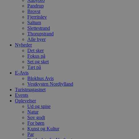
Aabybro
Pandrup
Brovst
Fjerritslev
Saltum
Slettestrand
Thorupstrand
Alle byer
Nyheder
Det sker
Fokus på
Set og sket
Tæt på
E-Avis
Blokhus Avis
Vestkysten Nordjylland
Turistmagasinet
Events
Oplevelser
Ud og spise
Natur
Sov godt
For børn
Kunst og Kultur
Par