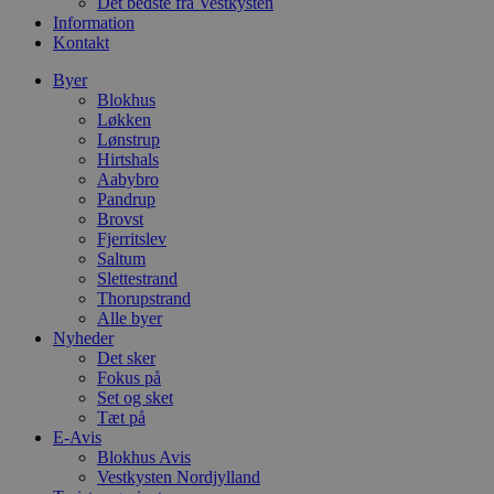
Det bedste fra Vestkysten
Information
Kontakt
Byer
Blokhus
Løkken
Lønstrup
Hirtshals
Aabybro
Pandrup
Brovst
Fjerritslev
Saltum
Slettestrand
Thorupstrand
Alle byer
Nyheder
Det sker
Fokus på
Set og sket
Tæt på
E-Avis
Blokhus Avis
Vestkysten Nordjylland