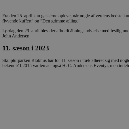
CookieScriptConsent
Fra den 25. april kan gæsterne opleve, når nogle af verdens bedste kun
pys_start_session
flyvende kuffert” og ”Den grimme ælling”.
Lørdag den 29. april blev der afholdt åbningsindvielse med festli
John Andersen.
VISITOR_PRIVACY_METAD
11. sæson i 2023
Skulpturparken Blokhus har for 11. sæson i træk allieret sig med nog
Udbyder
bekendt? I 2015 var temaet også H. C. Andersens Eventyr, men indeh
Navn
Domæne
Udby
Navn
Navn
Dom
pys_first_visit
.blokhus.
_gid
_gcl_au
Googl
.blok
_ga
Googl
__Secure-
.blok
ROLLOUT_TOKEN
pbid
pys_landing_page
now-
cowo