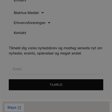
Erhverv
l
e
m
Blokhus Medier
CookieScriptConsent
4 uger 2
D
CookieScript
dage
b
blokhus.dk
Erhvervsforeningen
C
S
t
Kontakt
h
p
s
b
e
Tilmeld dig vores nyhedsbrev og modtag seneste nyt om
a
nyheder, events, oplevelser og meget andet.
S
c
f
k
pys_start_session
.blokhus.dk
Session
D
b
o
b
TILMELD
t
d
g
h
o
e
h
ti