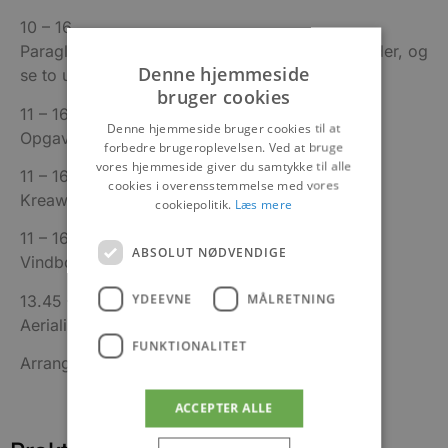
10 – 16
Paraglidning Klub Holstebro – prøve en paraglider, og
Denne hjemmeside
se to udspring når vinden tillader det
bruger cookies
11 – 16
Denne hjemmeside bruger cookies til at
Opgaveløb: Hjælp Windy
forbedre brugeroplevelsen. Ved at bruge
vores hjemmeside giver du samtykke til alle
11 – 16
cookies i overensstemmelse med vores
Kreaworkshop m byg-selv drager
cookiepolitik.
Læs mere
11 – 16
ABSOLUT NØDVENDIGE
Vindbobbel åben
YDEEVNE
MÅLRETNING
13.45 – 15
Aerialis giver tips og råd i fritflyvningsfeltet
FUNKTIONALITET
Arrangementet er
GRATIS.
ACCEPTER ALLE