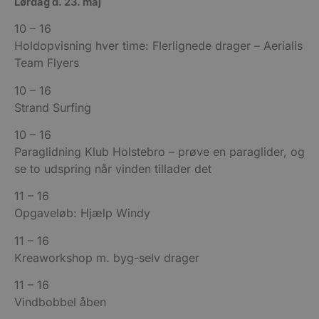
Lørdag d. 23. maj
10 – 16
Holdopvisning hver time: Flerlignede drager – Aerialis
Team Flyers
10 – 16
Strand Surfing
10 – 16
Paraglidning Klub Holstebro – prøve en paraglider, og
se to udspring når vinden tillader det
11 – 16
Opgaveløb: Hjælp Windy
11 – 16
Kreaworkshop m. byg-selv drager
11 – 16
Vindbobbel åben