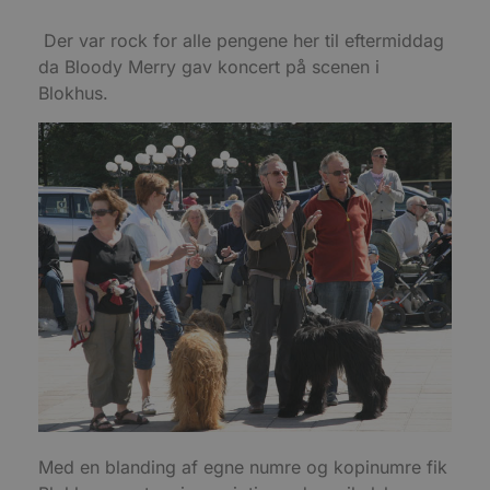
Absolut nødvendige cookies muliggør
hjemmesidens grundlæggende funktionalitet
såsom brugerlogin og kontoadministration.
Der var rock for alle pengene her til eftermiddag
Hjemmesiden kan ikke bruges korrekt uden de
da Bloody Merry gav koncert på scenen i
absolut nødvendige cookies.
Blokhus.
Udbyder
/
Navn
Udløbsdato
B
Domæne
pys_session_limit
.blokhus.dk
59 minutter
D
57
b
sekunder
b
m
b
u
s
s
i
g
d
f
h
y
f
m
t
PHPSESSID
Session
C
PHP.net
g
blokhus.dk
a
Med en blanding af egne numre og kopinumre fik
b