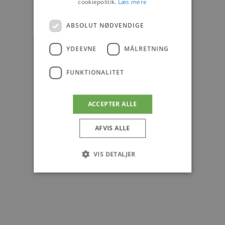
cookiepolitik.
Læs mere
ABSOLUT NØDVENDIGE
YDEEVNE
MÅLRETNING
FUNKTIONALITET
ACCEPTER ALLE
AFVIS ALLE
VIS DETALJER
Absolut nødvendige
Ydeevne
Målretning
Funktionalitet