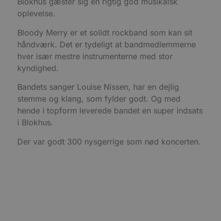
Blokhus gæster sig en rigtig god musikalsk
s
e
oplevelse.
i
d
o
Bloody Merry er et solidt rockband som kan sit
v
b
håndværk. Det er tydeligt at bandmedlemmerne
D
hver især mestre instrumenterne med stor
e
g
kyndighed.
n
h
b
Bandets sanger Louise Nissen, har en dejlig
s
w
stemme og klang, som fylder godt. Og med
e
hende i topform leverede bandet en super indsats
e
o
i Blokhus.
l
e
m
Der var godt 300 nysgerrige som nød koncerten.
CookieScriptConsent
4 uger 2
D
CookieScript
dage
b
blokhus.dk
C
S
t
h
p
s
b
e