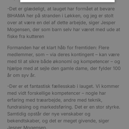
-Det er glædeligt, at lauget har formået at bevare
Absolut nødvendige
Ydeevne
BIHAMA her på stranden i Løkken, og jeg er stolt
over at være en del af dette arbejde, siger Jesper
Målretning
Funktionalitet
Mogensen, der som barn selv har været med ude at
Absolut nødvendige cookies muliggør
fiske fra kutteren
hjemmesidens grundlæggende funktionalitet
såsom brugerlogin og kontoadministration.
Hjemmesiden kan ikke bruges korrekt uden de
Formanden har et klart håb for fremtiden: Flere
absolut nødvendige cookies.
medlemmer, som – via deres kontingent – kan være
Udbyder
/
med til at sikre både økonomi og kompetencer – og
Navn
Udløbsdato
B
Domæne
hjælpe med at sejle den gamle dame, der fylder 100
pys_session_limit
.blokhus.dk
59 minutter
år om syv år.
57
b
sekunder
b
-Der er et fantastisk fællesskab i lauget. Vi kommer
b
med vidt forskellige kompetencer – nogle har
u
s
erfaring med træarbejde, andre med teknik,
s
i
fundraising og markedsføring. Det er en stor styrke.
g
Samtidig opstår der nye venskaber og
d
f
bekendtskaber, og det er meget givende, siger
Jesper Mogensen.