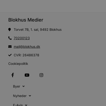
C
S
t
s
Blokhus Medier
b
e
a
Torvet 7B, 1. sal, 9492 Blokhus
S
f
70200123
k
mail@blokhus.dk
pys_start_session
.blokhus.dk
Session
b
o
CVR: 26486378
b
t
Cookiepolitik
d
o
e
h
t
Byer
VISITOR_PRIVACY_METADATA
5 måneder
YouTube
4 uger
b
.youtube.com
Nyheder
b
E-Avis