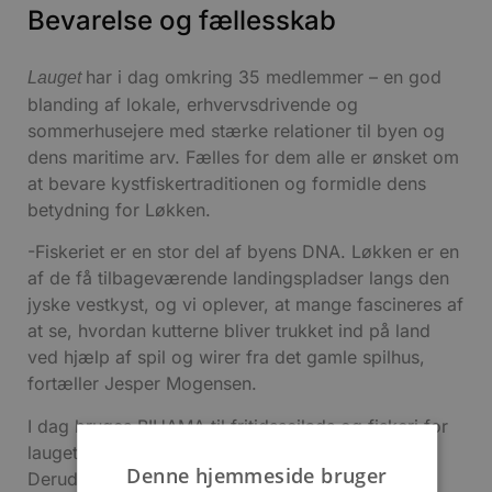
Bevarelse og fællesskab
har i dag omkring 35 medlemmer – en god
Lauget
blanding af lokale, erhvervsdrivende og
sommerhusejere med stærke relationer til byen og
dens maritime arv. Fælles for dem alle er ønsket om
at bevare kystfiskertraditionen og formidle dens
betydning for Løkken.
-Fiskeriet er en stor del af byens DNA. Løkken er en
af de få tilbageværende landingspladser langs den
jyske vestkyst, og vi oplever, at mange fascineres af
at se, hvordan kutterne bliver trukket ind på land
ved hjælp af spil og wirer fra det gamle spilhus,
fortæller Jesper Mogensen.
I dag bruges BIHAMA til fritidssejlads og fiskeri for
laugets medlemmer og inviterede gæster.
Denne hjemmeside bruger
Derudover indgår kutteren i byens aktiviteter –