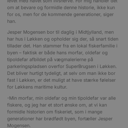
levet med havet som livsnerve. For mig handler det
om at bevare og formidle denne historie, ikke kun
for os, men for de kommende generationer, siger
han.
Jesper Mogensen bor til daglig i Midtjylland, men
har hus i Løkken og opholder sig der, så snart tiden
tillader det. Han stammer fra en lokal fiskerfamilie i
byen – faktisk er både hans morfar, oldefar og
tipoldefar afbildet på vægmalerierne på
parkeringspladsen overfor SuperBrugsen i Løkken.
Det bliver hurtigt tydeligt, at selv om man ikke bor
fast i Løkken, er det muligt at have stærke følelser
for Løkkens maritime kultur.
-Min morfar, min oldefar og min tipoldefar var alle
fiskere, og jeg har et stort ønske om, at vi kan
formidle historien om fiskeriet, som i mange
generationer har brødfødt byen, fortæller Jesper
Mogensen.