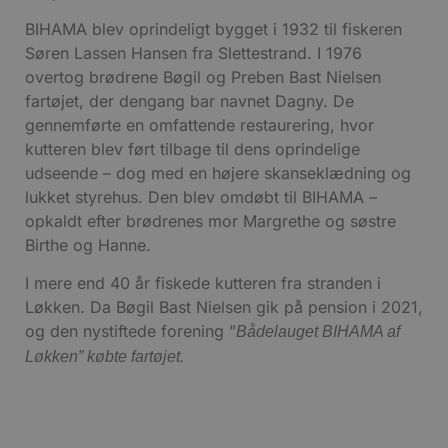
BIHAMA blev oprindeligt bygget i 1932 til fiskeren
Søren Lassen Hansen fra Slettestrand. I 1976
overtog brødrene Bøgil og Preben Bast Nielsen
fartøjet, der dengang bar navnet Dagny. De
gennemførte en omfattende restaurering, hvor
kutteren blev ført tilbage til dens oprindelige
udseende – dog med en højere skanseklædning og
lukket styrehus. Den blev omdøbt til BIHAMA –
opkaldt efter brødrenes mor Margrethe og søstre
Birthe og Hanne.
I mere end 40 år fiskede kutteren fra stranden i
Løkken. Da Bøgil Bast Nielsen gik på pension i 2021,
og den nystiftede forening ”
Bådelauget BIHAMA af
Løkken” købte fartøjet.