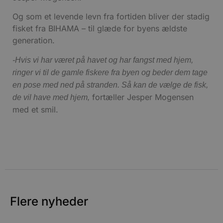
f
m
t
Og som et levende levn fra fortiden bliver der stadig
fisket fra BIHAMA – til glæde for byens ældste
PHPSESSID
Session
PHP.net
g
blokhus.dk
generation.
a
b
s
-Hvis vi har været på havet og har fangst med hjem,
e
i
ringer vi til de gamle fiskere fra byen og beder dem tage
d
en pose med ned på stranden. Så kan de vælge de fisk,
v
fortæller Jesper Mogensen
de vil have med hjem,
b
D
med et smil.
e
g
b
s
e
e
o
l
e
m
Flere nyheder
CookieScriptConsent
4 uger 2
CookieScript
dage
b
blokhus.dk