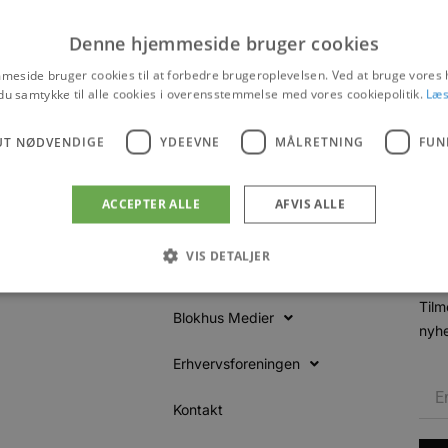
Denne hjemmeside bruger cookies
Events
eside bruger cookies til at forbedre brugeroplevelsen. Ved at bruge vore
Vis på maps
du samtykke til alle cookies i overensstemmelse med vores cookiepolitik.
Læs
UT NØDVENDIGE
YDEEVNE
MÅLRETNING
FUN
Vinterfestival 2026
ACCEPTER ALLE
AFVIS ALLE
VIS DETALJER
Tilm
Blokhus Medier
nyhe
Absolut nødvendige
Ydeevne
Målretning
Funktionalitet
Erhvervsforeningen
 muliggør hjemmesidens grundlæggende funktionalitet såsom brugerlogin og kontoad
n de absolut nødvendige cookies.
Kontakt
Udbyder
/
Udløbsdato
Beskrivelse
Domæne