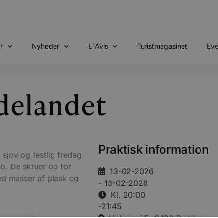
r
Nyheder
E-Avis
Turistmagasinet
Eve
delandet
Praktisk information
 sjov og festlig fredag
co. De skruer op for
13-02-2026
med masser af plask og
- 13-02-2026
Kl. 20:00
-21:45
Høkervej 5, 9492 Blokhus