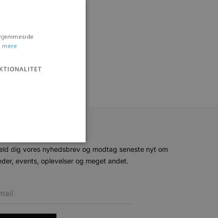
s hjemmeside
 mere
KTIONALITET
eld dig vores nyhedsbrev og modtag seneste nyt om
der, events, oplevelser og meget andet.
ministration. Hjemmesiden