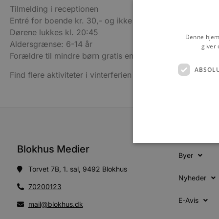
Tilmelding i receptionen
Entré for boende kr. 30,- og ikke boende kr. 60,-
Dørene lukkes kl. 20:45
Denne hjemm
Aldersgrænse: 6-14 år
giver 
Forældre til mindre børn gratis entré
ABSOL
Find flere aktiviteter i vinterferien i programmet
Blokhus 
Blokhus Medier
Byer
Torvet 7B, 1. sal, 9492 Blokhus
Nyheder
Absolut nødvendige cookies
70200123
kan ikke bruges korrekt ude
E-Avis
mail@blokhus.dk
Navn