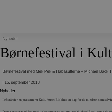
Nyheder
Børnefestival i Kul
Børnefestival med Mek Pek & Habasutterne + Michael Back Tirsd
|
15. september 2013
Nyheder
I efterårsferien præsenterer Kulturhuset Blokhus en dag for de mindste, som selvf
Dagen starter med den nordjyske sanger og entertainer Michael Back, som i de se