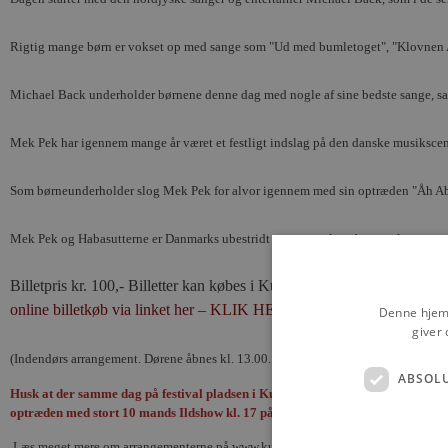
Rigtig mange børn er vokset op med sange som "Ud med bumletoget", "Klovnen A
Michael Back underholder børnene denne dag med nogle af sine bedste sange, sam
Mek Pek har igennem mange år været et festligt indslag på den danske musikscene
Som børneunderholder slog Mek Pek for alvor igennem med sin optræden "Åh Abe
Mek Pek og Habasutterne er Danmarks ubestridt mest populære børneorkester, og e
Billetpris kr. 100,-
Billetter kan købes i Kulturhuset Blokhus samt
online billetkøb via linket her – KLIK HER
Denne hjemm
giver 
(Indendørs arrangement. Dørene åbnes kl. 13.00. Kl. 14.00 optræder Michael Ba
ABSOL
Husk at der samme dag på festival pladsen i Kulturhuset Blokhus også er mulig
optræden med stort 10 mands Ildshow kl. 17 på Festivalpladsen.
Læs meget mere om arrangementerne på www.kulturhusetblokhus.dk