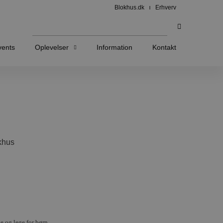
Blokhus.dk
Erhverv
vents
Oplevelser
Information
Kontakt
okhus
 og lege for børn.