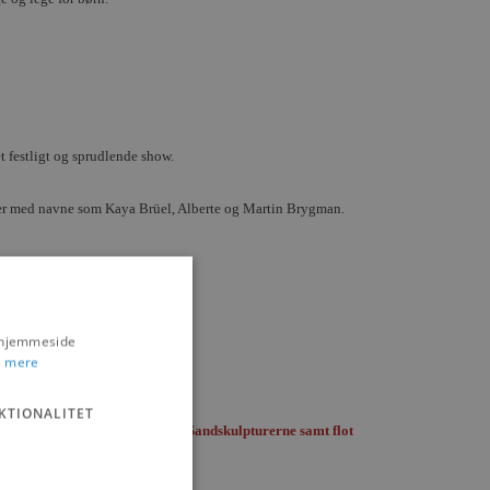
 festligt og sprudlende show.
der med navne som Kaya Brüel, Alberte og Martin Brygman.
s hjemmeside
 mere
KTIONALITET
tur Festival sammen med Træ- og Sandskulpturerne samt flot