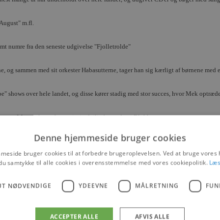
ugust" m.fl.
t numre fra den seneste udgivelse "Fjolletrolde"
, og sammen med sit orkester Habasutterne, tager han sig kærligt af børnene med et
" shows over hele landet, og disse kører stadig med stor succes, hvor Mek optræ
t perfekt punktum for en rigtig dejlig børnedag i Blokhus.
Denne hjemmeside bruger cookies
eside bruger cookies til at forbedre brugeroplevelsen. Ved at bruge vore
du samtykke til alle cookies i overensstemmelse med vores cookiepolitik.
Læs
ck.
Kl. 15.00 underholder Mek Pek og Habasutterne).
UT NØDVENDIGE
YDEEVNE
MÅLRETNING
FUN
hed for (mod særskilt entrebillet til festivalpladsen) hele dagen at se Isskulp
ACCEPTER ALLE
AFVIS ALLE