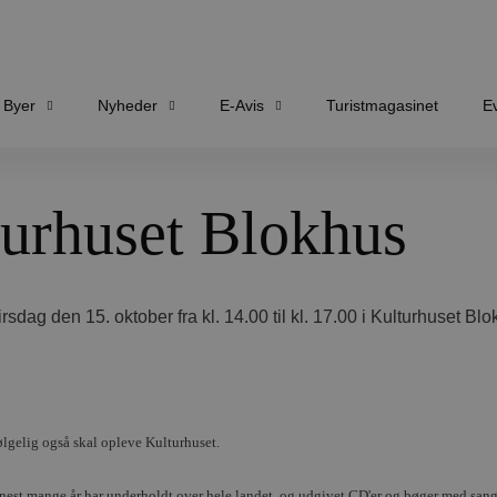
Byer
Nyheder
E-Avis
Turistmagasinet
E
turhuset Blokhus
ag den 15. oktober fra kl. 14.00 til kl. 17.00 i Kulturhuset Bl
ølgelig også skal opleve Kulturhuset.
nest mange år har underholdt over hele landet, og udgivet CD'er og bøger med sange