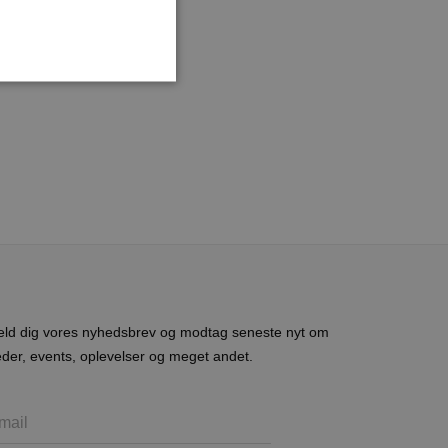
ministration. Hjemmesiden
e gange en bruger kan
given periode, der forsøger
misbrug af tjenester.
-sproget. Dette er en
 variabler for
eld dig vores nyhedsbrev og modtag seneste nyt om
enereret nummer, hvordan
n et godt eksempel er at
der, events, oplevelser og meget andet.
 siderne.
ten til at huske
nødvendigt, at Cookie-