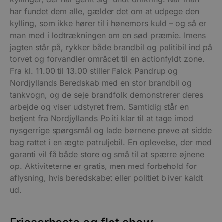
har fundet dem alle, gælder det om at udpege den
kylling, som ikke hører til i hønemors kuld – og så er
man med i lodtrækningen om en sød præmie. Imens
jagten står på, rykker både brandbil og politibil ind på
torvet og forvandler området til en actionfyldt zone.
Fra kl. 11.00 til 13.00 stiller Falck Pandrup og
Nordjyllands Beredskab med en stor brandbil og
tankvogn, og de seje brandfolk demonstrerer deres
arbejde og viser udstyret frem. Samtidig står en
betjent fra Nordjyllands Politi klar til at tage imod
nysgerrige spørgsmål og lade børnene prøve at sidde
bag rattet i en ægte patruljebil. En oplevelse, der med
garanti vil få både store og små til at spærre øjnene
op. Aktiviteterne er gratis, men med forbehold for
aflysning, hvis beredskabet eller politiet bliver kaldt
ud.