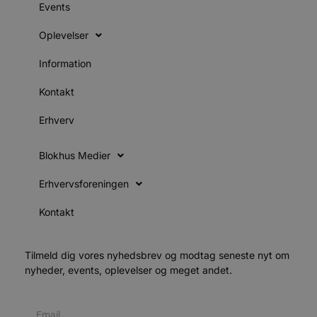
l
Events
e
m
Oplevelser
CookieScriptConsent
4 uger 2
D
CookieScript
dage
b
blokhus.dk
Information
C
S
t
Kontakt
h
p
s
Erhverv
b
e
a
S
Blokhus Medier
c
f
k
Erhvervsforeningen
pys_start_session
.blokhus.dk
Session
D
Kontakt
b
o
b
t
d
Tilmeld dig vores nyhedsbrev og modtag seneste nyt om
g
nyheder, events, oplevelser og meget andet.
h
o
e
h
ti