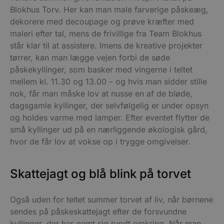
Blokhus Torv. Her kan man male farverige påskeæg,
dekorere med decoupage og prøve kræfter med
maleri efter tal, mens de frivillige fra Team Blokhus
står klar til at assistere. Imens de kreative projekter
tørrer, kan man lægge vejen forbi de søde
påskekyllinger, som basker med vingerne i teltet
mellem kl. 11.30 og 13.00 – og hvis man sidder stille
nok, får man måske lov at nusse en af de bløde,
dagsgamle kyllinger, der selvfølgelig er under opsyn
og holdes varme med lamper. Efter eventet flytter de
små kyllinger ud på en nærliggende økologisk gård,
hvor de får lov at vokse op i trygge omgivelser.
Skattejagt og blå blink på torvet
Også uden for teltet summer torvet af liv, når børnene
sendes på påskeskattejagt efter de forsvundne
kyllinger, der har gemt sig rundt omkring. Når man