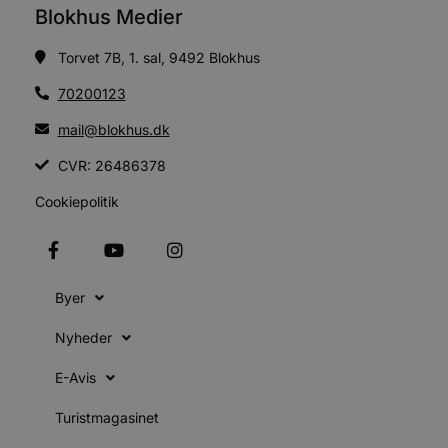
i
Blokhus Medier
g
d
f
Torvet 7B, 1. sal, 9492 Blokhus
h
y
f
70200123
m
t
mail@blokhus.dk
PHPSESSID
Session
C
PHP.net
g
blokhus.dk
CVR: 26486378
a
b
s
Cookiepolitik
e
i
d
o
v
b
Byer
D
e
g
Nyheder
n
h
b
E-Avis
s
w
e
Turistmagasinet
e
o