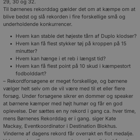
29, 30 og 32.
Til børnenes rekorddag gælder det om at kæmpe om at
blive bedst og slå rekorden i fire forskellige små og
underholdende konkurrencer.
Hvem kan stable det højeste tårn af Duplo klodser?
Hvem kan få flest stykker tøj på kroppen på 15
minutter?
Hvem kan hænge i et reb i længst tid?
Hvem kan få flest point på 10 skud i kæmpestort
fodbolddart?
– Rekordforsøgene er meget forskellige, og børnene
vælger helt selv om de vil være med til et eller flere
forsøg. Under forsøgene sikrer en dommer og speaker
at børnene kæmper med højt humør og får en god
oplevelse. Der sættes en ny rekord i gang ca. hver time,
mens Børnenes Rekorddag er i gang. siger Kate
Mackay, Eventkoordinator i Destination Blokhus.
Vinderne af dagens rekord får overrakt en flot medalje.