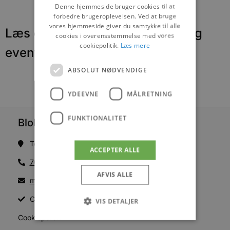
Denne hjemmeside bruger cookies til at
forbedre brugeroplevelsen. Ved at bruge
vores hjemmeside giver du samtykke til alle
Læs om fantastiske oplevelser og
cookies i overensstemmelse med vores
cookiepolitik.
Læs mere
events
ABSOLUT NØDVENDIGE
YDEEVNE
MÅLRETNING
FUNKTIONALITET
Blokhus Medier
Torvet 7B, 1. sal, 9492 Blokhus
ACCEPTER ALLE
70200123
AFVIS ALLE
mail@blokhus.dk
CVR: 26486378
VIS DETALJER
Cookiepolitik