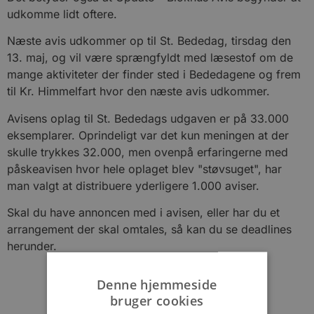
udkomme lidt oftere.
Næste avis udkommer op til St. Bededag, tirsdag den
13. maj, og vil være sprængfyldt med læsestof om de
mange aktiviteter der finder sted i Bededagene og frem
til Kr. Himmelfart hvor den næste avis udkommer.
Avisens oplag til St. Bededags udgaven er på 33.000
eksemplarer. Oprindeligt var det kun meningen at der
skulle trykkes 32.000, men ovenpå erfaringerne med
påskeavisen hvor hele oplaget blev "støvsuget", har
man valgt at distribuere yderligere 1.000 aviser.
Skal du have annoncen med i avisen, eller har du et
arrangement der skal omtales, så kan du se deadlines
herunder.
Denne hjemmeside
bruger cookies