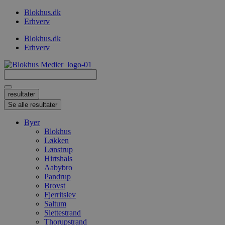
Videre
Blokhus.dk
til
Erhverv
indhold
Blokhus.dk
Erhverv
Search
...
resultater
Se alle resultater
Byer
Blokhus
Løkken
Lønstrup
Hirtshals
Aabybro
Pandrup
Brovst
Fjerritslev
Saltum
Slettestrand
Thorupstrand