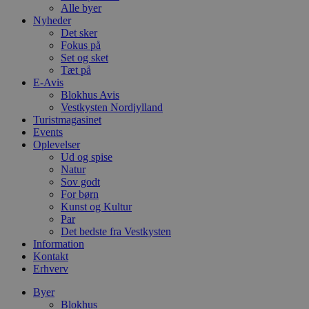
Alle byer
Nyheder
Det sker
Fokus på
Set og sket
Tæt på
E-Avis
Blokhus Avis
Vestkysten Nordjylland
Turistmagasinet
Events
Oplevelser
Ud og spise
Natur
Sov godt
For børn
Kunst og Kultur
Par
Det bedste fra Vestkysten
Information
Kontakt
Erhverv
Byer
Blokhus