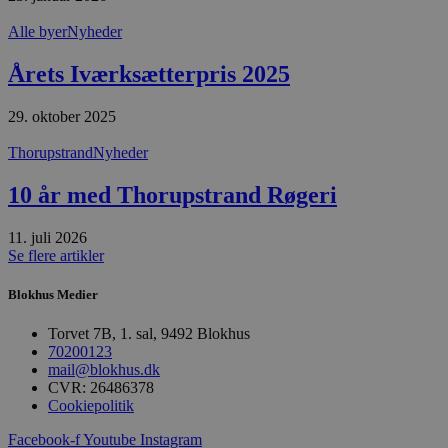
pys_start_session
.blokhus.dk
Session
D
Alle byer
Nyheder
b
o
b
Årets Iværksætterpris 2025
t
d
g
29. oktober 2025
h
o
Thorupstrand
Nyheder
e
h
ti
10 år med Thorupstrand Røgeri
VISITOR_PRIVACY_METADATA
5 måneder
D
YouTube
4 uger
b
.youtube.com
11. juli 2026
g
b
Se flere artikler
s
p
f
Blokhus Medier
i
w
Torvet 7B, 1. sal, 9492 Blokhus
r
p
70200123
b
mail@blokhus.dk
s
CVR: 26486378
f
p
Cookiepolitik
b
p
Facebook-f
Youtube
Instagram
o