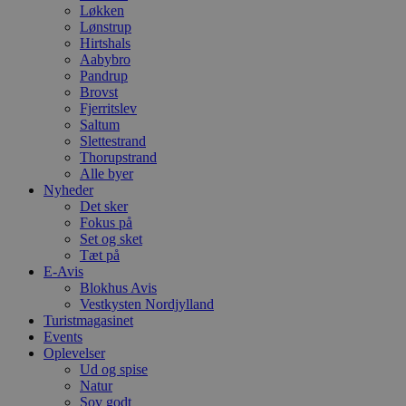
Løkken
Lønstrup
Hirtshals
Aabybro
Pandrup
Brovst
Fjerritslev
Saltum
Slettestrand
Thorupstrand
Alle byer
Nyheder
Det sker
Fokus på
Set og sket
Tæt på
E-Avis
Blokhus Avis
Vestkysten Nordjylland
Turistmagasinet
Events
Oplevelser
Ud og spise
Natur
Sov godt