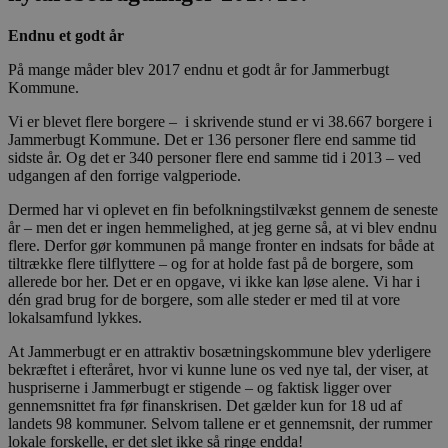
Endnu et godt år
På mange måder blev 2017 endnu et godt år for Jammerbugt
Kommune.
Vi er blevet flere borgere – i skrivende stund er vi 38.667 borgere i
Jammerbugt Kommune. Det er 136 personer flere end samme tid
sidste år. Og det er 340 personer flere end samme tid i 2013 – ved
udgangen af den forrige valgperiode.
Dermed har vi oplevet en fin befolkningstilvækst gennem de seneste
år – men det er ingen hemmelighed, at jeg gerne så, at vi blev endnu
flere. Derfor gør kommunen på mange fronter en indsats for både at
tiltrække flere tilflyttere – og for at holde fast på de borgere, som
allerede bor her. Det er en opgave, vi ikke kan løse alene. Vi har i
dén grad brug for de borgere, som alle steder er med til at vore
lokalsamfund lykkes.
At Jammerbugt er en attraktiv bosætningskommune blev yderligere
bekræftet i efteråret, hvor vi kunne lune os ved nye tal, der viser, at
huspriserne i Jammerbugt er stigende – og faktisk ligger over
gennemsnittet fra før finanskrisen. Det gælder kun for 18 ud af
landets 98 kommuner. Selvom tallene er et gennemsnit, der rummer
lokale forskelle, er det slet ikke så ringe endda!