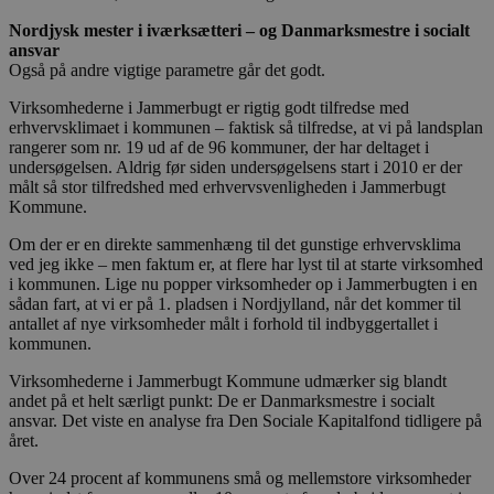
Nordjysk mester i iværksætteri – og Danmarksmestre i socialt
ansvar
Også på andre vigtige parametre går det godt.
Virksomhederne i Jammerbugt er rigtig godt tilfredse med
erhvervsklimaet i kommunen – faktisk så tilfredse, at vi på landsplan
rangerer som nr. 19 ud af de 96 kommuner, der har deltaget i
undersøgelsen. Aldrig før siden undersøgelsens start i 2010 er der
målt så stor tilfredshed med erhvervsvenligheden i Jammerbugt
Kommune.
Om der er en direkte sammenhæng til det gunstige erhvervsklima
ved jeg ikke – men faktum er, at flere har lyst til at starte virksomhed
i kommunen. Lige nu popper virksomheder op i Jammerbugten i en
sådan fart, at vi er på 1. pladsen i Nordjylland, når det kommer til
antallet af nye virksomheder målt i forhold til indbyggertallet i
kommunen.
Virksomhederne i Jammerbugt Kommune udmærker sig blandt
andet på et helt særligt punkt: De er Danmarksmestre i socialt
ansvar. Det viste en analyse fra Den Sociale Kapitalfond tidligere på
året.
Over 24 procent af kommunens små og mellemstore virksomheder