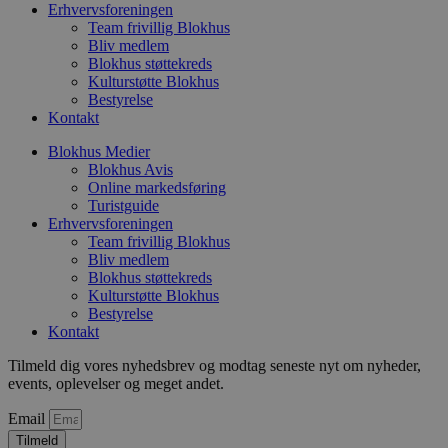
unikt
Erhvervsforeningen
bruge
Team frivillig Blokhus
Formå
Bliv medlem
regis
Blokhus støttekreds
adfær
præfe
Kulturstøtte Blokhus
af be
Bestyrelse
lever
Kontakt
indho
annon
føre s
Blokhus Medier
hjemm
Blokhus Avis
Præfi
Online markedsføring
sikrer
data 
Turistguide
en si
Erhvervsforeningen
HTTPS
Team frivillig Blokhus
Bliv medlem
Blokhus støttekreds
Kulturstøtte Blokhus
Bestyrelse
Kontakt
Tilmeld dig vores nyhedsbrev og modtag seneste nyt om nyheder,
events, oplevelser og meget andet.
Email
Tilmeld