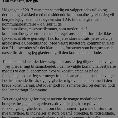
Tak for året, der gik
absolut nødvendige cookies.
Udbyder
/
Udgangen af 2017 markerer samtidig en valgperiodes udløb og
Navn
Udløbsdato
B
Domæne
dermed også afsked med den siddende kommunalbestyrelse. Jeg vil
benytte lejligheden til at sige en stor TAK til den afgående
pys_session_limit
.blokhus.dk
59 minutter
D
kommunalbestyrelse – og især til de
57
b
sekunder
b
kommunalbestyrelsesmedlemmer, som træder ud af
m
kommunalbestyrelsen – enten efter eget ønske, eller fordi det ikke
b
lykkedes at blive genvalgt. Tak for jeres store indsats, jeres velvilje,
u
arbejdsiver og ordentlighed. Med valgresultatet fra kommunalvalget
s
s
den 21. november står det klart, at jeg fortsætter som borgmester de
i
næste fire år – og jeg glæder mig til den kommende periode.
g
d
Til alle kandidater, der blev valgt ind, ønsker jeg tillykke med valget
f
h
– jeg glæder mig til samarbejdet. I den nyvalgte kommunalbestyrelse
y
mødtes vi den 5. december, hvor vi konstituerede os på de
f
forskellige poster. Jeg ser meget frem til samarbejdet med alle valgte
m
t
i de kommende fire år, og jeg glæder mig over, at alle er med i den
brede konstituering. Det lover godt for samarbejdet, og dermed godt
PHPSESSID
Session
C
PHP.net
for Jammerbugt Kommune.
g
blokhus.dk
a
b
Det er også vigtigt for mig at nævne de mange medarbejdere,
s
borgere, besøgende og erhvervsdrivende, jeg har mødt ved
e
forskellige lejligheder rundt om i kommunen – på mine busture for
i
nye tilflyttere, til indvielser af store og små projekter, til fødselsdage,
d
o
bryllupper og andre mærkedage, ved kommunens officielle