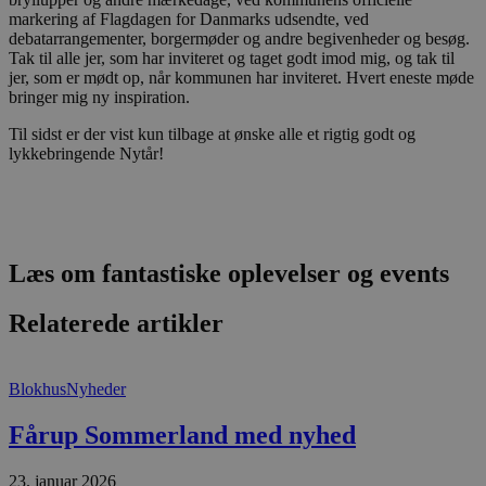
v
markering af Flagdagen for Danmarks udsendte, ved
b
debatarrangementer, borgermøder og andre begivenheder og besøg.
D
e
Tak til alle jer, som har inviteret og taget godt imod mig, og tak til
g
jer, som er mødt op, når kommunen har inviteret. Hvert eneste møde
n
bringer mig ny inspiration.
h
b
s
Til sidst er der vist kun tilbage at ønske alle et rigtig godt og
w
lykkebringende Nytår!
e
e
o
l
e
m
Læs om fantastiske oplevelser og events
CookieScriptConsent
4 uger 2
D
CookieScript
dage
b
blokhus.dk
C
S
Relaterede artikler
t
h
p
s
Blokhus
Nyheder
b
e
a
Fårup Sommerland med nyhed
S
c
f
23. januar 2026
k