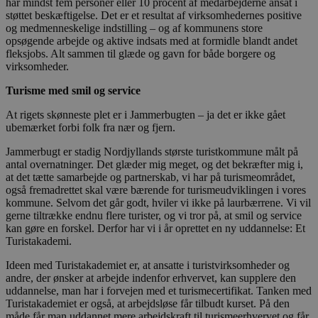
har mindst fem personer eller 10 procent af medarbejderne ansat i
støttet beskæftigelse. Det er et resultat af virksomhedernes positive
og medmenneskelige indstilling – og af kommunens store
opsøgende arbejde og aktive indsats med at formidle blandt andet
fleksjobs. Alt sammen til glæde og gavn for både borgere og
virksomheder.
Turisme med smil og service
At rigets skønneste plet er i Jammerbugten – ja det er ikke gået
ubemærket forbi folk fra nær og fjern.
Jammerbugt er stadig Nordjyllands største turistkommune målt på
antal overnatninger. Det glæder mig meget, og det bekræfter mig i,
at det tætte samarbejde og partnerskab, vi har på turismeområdet,
også fremadrettet skal være bærende for turismeudviklingen i vores
kommune. Selvom det går godt, hviler vi ikke på laurbærrene. Vi vil
gerne tiltrække endnu flere turister, og vi tror på, at smil og service
kan gøre en forskel. Derfor har vi i år oprettet en ny uddannelse: Et
Turistakademi.
Ideen med Turistakademiet er, at ansatte i turistvirksomheder og
andre, der ønsker at arbejde indenfor erhvervet, kan supplere den
uddannelse, man har i forvejen med et turismecertifikat. Tanken med
Turistakademiet er også, at arbejdsløse får tilbudt kurset. På den
måde får man uddannet mere arbejdskraft til turismeerhvervet og får