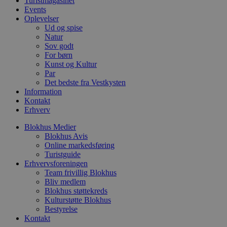
Turistmagasinet
f
i
Events
w
Oplevelser
r
Ud og spise
p
b
Natur
s
Sov godt
f
For børn
p
Kunst og Kultur
b
p
Par
o
Det bedste fra Vestkysten
i
Information
d
p
Kontakt
b
Erhverv
f
s
Blokhus Medier
Blokhus Avis
Online markedsføring
Turistguide
Erhvervsforeningen
Udbyder
/
Navn
Udløbsdato
Beskrivelse
Team frivillig Blokhus
Domæne
Udbyder
/
Navn
Udløbsdato
Beskrivelse
Bliv medlem
Domæne
Blokhus støttekreds
pys_first_visit
.blokhus.dk
1 uge
Denne cookie
Udbyder
/
Navn
Udløbsdato
Beskr
bruges til at
_gid
1 dag
Denne cookie
Google LLC
Kulturstøtte Blokhus
Domæne
bestemme den
Google Anal
.blokhus.dk
Bestyrelse
første gang
gemmer og 
_gcl_au
2 måneder
Denne
Google LLC
Kontakt
brugeren besøgte
unik værdi 
4 uger
indsti
.blokhus.dk
hjemmesiden for