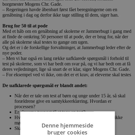
borgmester Mogens Chr. Gade.
– Regeringen havde åbenbart først fået beregningerne om en
genåbning i dag og derfor ikke tage stilling til dem, siger han.
Brug for 50 til at pode
Med et håb om en genåbning af skolerne er Jammerbugt i gang med
at finde de omkring 50 personer til at pode, der er brug for, når der
alle på skolerne skal testes to gange om ugen.
Og det er i de forskellige forvaltninger, at Jammerbugt leder efter de
nye poder.
– Men vi har også en lang række uafklarede spørgsmål i forhold til
test på skolerne, som vi har bedt om svar på, og vi har bedt om at få
deres vejledninger, lige så snart de er klar, siger Mogens Chr. Gade.
– For eksempel ved vi ikke, om det er et krav, at eleverne skal testes
De uafklarede spørgsmål er blandt andet:
Når der er tale om test af børn og unge under 15 år, så skal
forældrene give en samtykkeerklæring. Hvordan er
processen?
Er eleverne tvunget til at tage en test?
Hvis de er tvunget, skal elever, der ikke vil testes, så ikke
møde op i skolen?
Denne hjemmeside
Skal der være hjemmeundervisning?
bruger cookies