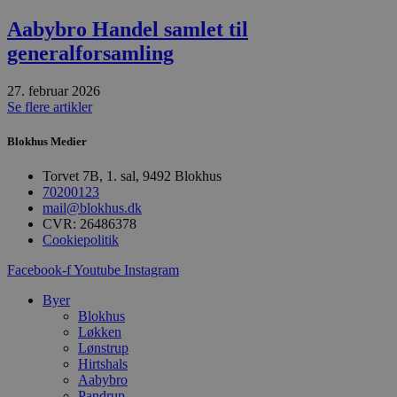
Aabybro Handel samlet til
Absolut nødvendige
Ydeevne
generalforsamling
Målretning
Funktionalitet
Absolut nødvendige cookies muliggør
27. februar 2026
hjemmesidens grundlæggende funktionalitet
Se flere artikler
såsom brugerlogin og kontoadministration.
Hjemmesiden kan ikke bruges korrekt uden de
Blokhus Medier
absolut nødvendige cookies.
Udbyder
/
Torvet 7B, 1. sal, 9492 Blokhus
Navn
Udløbsdato
B
Domæne
70200123
mail@blokhus.dk
pys_session_limit
.blokhus.dk
59 minutter
D
57
b
CVR: 26486378
sekunder
b
Cookiepolitik
m
b
Facebook-f
Youtube
Instagram
u
s
s
Byer
i
Blokhus
g
Løkken
d
f
Lønstrup
h
Hirtshals
y
Aabybro
f
m
Pandrup