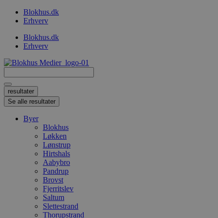
Videre
Blokhus.dk
til
Erhverv
indhold
Blokhus.dk
Erhverv
Search
...
resultater
Se alle resultater
Byer
Blokhus
Løkken
Lønstrup
Hirtshals
Aabybro
Pandrup
Brovst
Fjerritslev
Saltum
Slettestrand
Thorupstrand