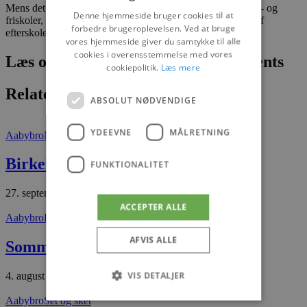
Mens det er en kommunal opgave at teste alle folke-, privat- og
Denne hjemmeside bruger cookies til at
friskoler, så er det regioner og Staten, som skal stå for test af
forbedre brugeroplevelsen. Ved at bruge
efterskoler, højskoler og ungdomsuddannelser.
vores hjemmeside giver du samtykke til alle
cookies i overensstemmelse med vores
Læs om fantastiske oplevelser og events
cookiepolitik.
Læs mere
Relaterede artikler
ABSOLUT NØDVENDIGE
YDEEVNE
MÅLRETNING
Aabybro
Nyheder
Birkelse blev BIRKE[LI]SI[OS]
FUNKTIONALITET
27. september 2025
ACCEPTER ALLE
Aabybro
Det sker
AFVIS ALLE
Sommerfest i Aabybro
VIS DETALJER
4. august 2026
Aabybro
Set og sket