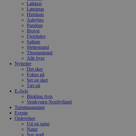
Løkken
Lønstrup
Hirtshals
Aabybro
Pandrup
Brovst
Fjerritslev
Saltum
Slettestrand
Thorupstrand
Alle byer
Nyheder
Det sker
Fokus på
Set og sket
Tæt på
E-Avis
Blokhus Avis
Vestkysten Nordjylland
Turistmagasinet
Events
Oplevelser
Ud og spise
Natur
Sov godt