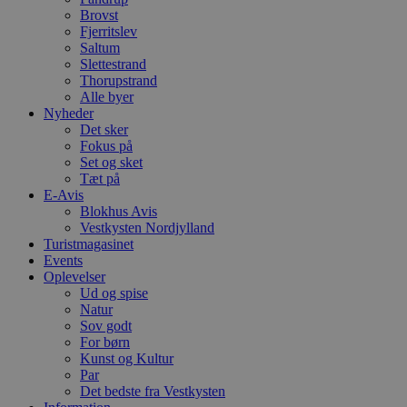
t
Brovst
Fjerritslev
PHPSESSID
Session
C
PHP.net
Saltum
g
blokhus.dk
a
Slettestrand
b
Thorupstrand
s
Alle byer
e
Nyheder
i
d
Det sker
o
Fokus på
v
Set og sket
b
D
Tæt på
e
E-Avis
g
Blokhus Avis
n
Vestkysten Nordjylland
h
b
Turistmagasinet
s
Events
w
Oplevelser
e
e
Ud og spise
o
Natur
l
Sov godt
e
For børn
m
Kunst og Kultur
CookieScriptConsent
4 uger 2
D
CookieScript
Par
dage
b
blokhus.dk
Det bedste fra Vestkysten
C
S