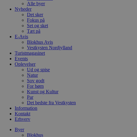
Alle byer
Nyheder
Det sker
Fokus på
Set og sket
Tæt på
E-Avis
Blokhus Avis
Vestkysten Nordjylland
Turistmagasinet
Events
Oplevelser
Ud og spise
Natur
Sov godt
For børn
Kunst og Kultur
Par
Det bedste fra Vestkysten
Information
Kontakt
Erhverv
Byer
Blokhus