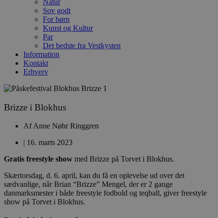
Natur
Sov godt
For børn
Kunst og Kultur
Par
Det bedste fra Vestkysten
Information
Kontakt
Erhverv
Brizze i Blokhus
Af
Anne Nøhr Ringgren
|
16. marts 2023
Gratis freestyle show
med Brizze på Torvet i Blokhus.
Skærtorsdag, d. 6. april, kan du få en oplevelse ud over det
sædvanlige, når Brian “Brizze” Mengel, der er 2 gange
danmarksmester i både freestyle fodbold og teqball, giver freestyle
show på Torvet i Blokhus.