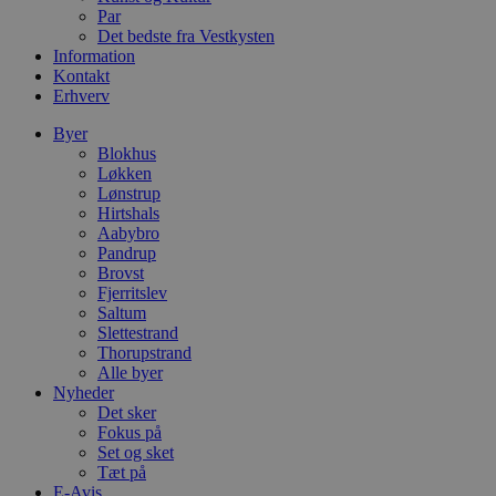
i
Par
g
d
Det bedste fra Vestkysten
f
Information
h
Kontakt
y
Erhverv
f
m
t
Byer
Blokhus
PHPSESSID
Session
C
PHP.net
Løkken
g
blokhus.dk
a
Lønstrup
b
Hirtshals
s
Aabybro
e
Pandrup
i
d
Brovst
o
Fjerritslev
v
Saltum
b
D
Slettestrand
e
Thorupstrand
g
Alle byer
n
Nyheder
h
b
Det sker
s
Fokus på
w
Set og sket
e
e
Tæt på
o
E-Avis