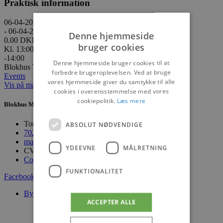
Praktisk information
06-04-2023
- 06-04-2023
Denne hjemmeside
0.00 DKK
bruger cookies
Kl. 13:00
-14:00
Denne hjemmeside bruger cookies til at
Blokhus Torv, Strandvejen 2, 9492 Blokhus
forbedre brugeroplevelsen. Ved at bruge
Events
vores hjemmeside giver du samtykke til alle
Vis på maps
cookies i overensstemmelse med vores
cookiepolitik.
Læs mere
Blokhus Medier
Torvet 7B, 1. sal, 9492 Blokhus
ABSOLUT NØDVENDIGE
70200123
mail@blokhus.dk
YDEEVNE
MÅLRETNING
CVR: 26486378
Cookiepolitik
FUNKTIONALITET
Facebook-f
Youtube
Instagram
Byer
ACCEPTER ALLE
Blokhus
Løkken
Lønstrup