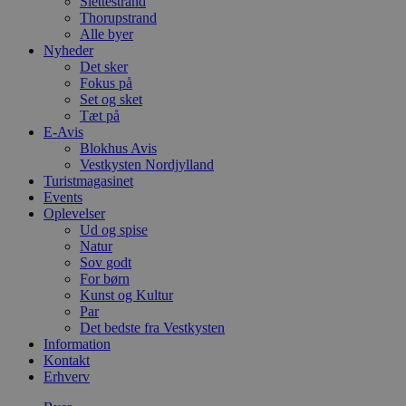
Slettestrand
Thorupstrand
Alle byer
Nyheder
Det sker
Fokus på
Set og sket
Tæt på
E-Avis
Blokhus Avis
Vestkysten Nordjylland
Turistmagasinet
Events
Oplevelser
Ud og spise
Natur
Sov godt
For børn
Kunst og Kultur
Par
Det bedste fra Vestkysten
Information
Kontakt
Erhverv