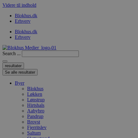
Videre til indhold
Blokhus.dk
Erhverv
Blokhus.dk
Erhverv
Search ...
resultater
Se alle resultater
Byer
Blokhus
Løkken
Lønstrup
Hirtshals
Aabybro
Pandrup
Brovst
Fjerritslev
Saltum