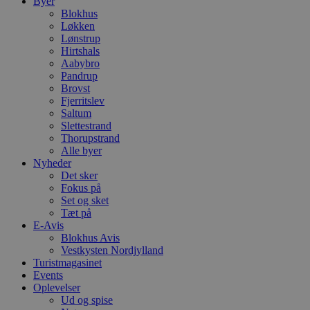
Byer
Blokhus
Løkken
Lønstrup
Hirtshals
Aabybro
Pandrup
Brovst
Fjerritslev
Saltum
Slettestrand
Thorupstrand
Alle byer
Nyheder
Det sker
Fokus på
Set og sket
Tæt på
E-Avis
Blokhus Avis
Vestkysten Nordjylland
Turistmagasinet
Events
Oplevelser
Ud og spise