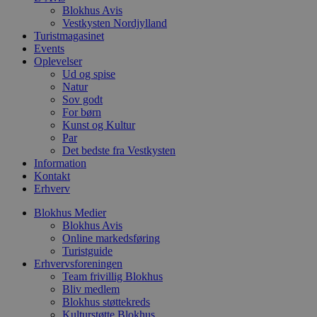
l
Blokhus Avis
e
Vestkysten Nordjylland
m
Turistmagasinet
CookieScriptConsent
4 uger 2
D
CookieScript
Events
dage
b
blokhus.dk
Oplevelser
C
S
Ud og spise
t
Natur
h
Sov godt
p
For børn
s
b
Kunst og Kultur
e
Par
a
Det bedste fra Vestkysten
S
c
Information
f
Kontakt
k
Erhverv
pys_start_session
.blokhus.dk
Session
D
Blokhus Medier
b
o
Blokhus Avis
b
Online markedsføring
t
Turistguide
d
g
Erhvervsforeningen
h
Team frivillig Blokhus
o
Bliv medlem
e
Blokhus støttekreds
h
ti
Kulturstøtte Blokhus