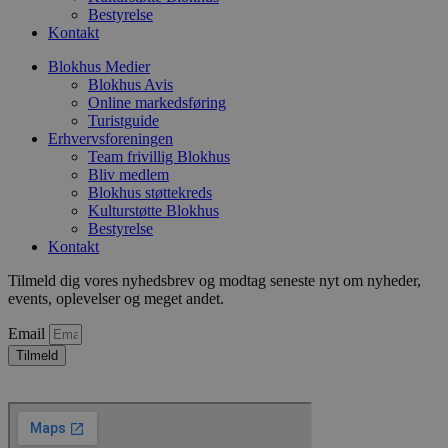
Bestyrelse
VISITOR_PRIVACY_METADATA
5 måneder
D
YouTube
Kontakt
4 uger
b
.youtube.com
g
b
Blokhus Medier
s
Blokhus Avis
p
Online markedsføring
f
i
Turistguide
w
Erhvervsforeningen
r
Team frivillig Blokhus
p
Bliv medlem
b
s
Blokhus støttekreds
f
Kulturstøtte Blokhus
p
Bestyrelse
b
p
Kontakt
o
i
Tilmeld dig vores nyhedsbrev og modtag seneste nyt om nyheder,
d
events, oplevelser og meget andet.
p
b
f
Email
s
Tilmeld
Udbyder
/
Navn
Udløbsdato
Beskrivelse