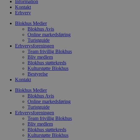
Information
t
d
Kontakt
g
Erhverv
h
o
Blokhus Medier
e
h
Blokhus Avis
ti
Online markedsføring
Turistguide
VISITOR_PRIVACY_METADATA
5 måneder
D
YouTube
Erhvervsforeningen
4 uger
b
.youtube.com
g
Team frivillig Blokhus
b
Bliv medlem
s
Blokhus støttekreds
p
f
Kulturstøtte Blokhus
i
Bestyrelse
w
Kontakt
r
p
b
Blokhus Medier
s
Blokhus Avis
f
Online markedsføring
p
Turistguide
b
p
Erhvervsforeningen
o
Team frivillig Blokhus
i
Bliv medlem
d
p
Blokhus støttekreds
b
Kulturstøtte Blokhus
f