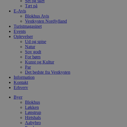
Set og sket
pys_session_limit
.blokhus.dk
59 minutter
D
57
b
Tæt på
sekunder
b
E-Avis
m
Blokhus Avis
b
u
Vestkysten Nordjylland
s
Turistmagasinet
s
Events
i
Oplevelser
g
d
Ud og spise
f
Natur
h
Sov godt
y
f
For børn
m
Kunst og Kultur
t
Par
Det bedste fra Vestkysten
PHPSESSID
Session
C
PHP.net
g
blokhus.dk
Information
a
Kontakt
b
Erhverv
s
e
i
Byer
d
Blokhus
o
Løkken
v
b
Lønstrup
D
Hirtshals
e
Aabybro
g