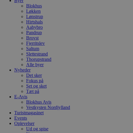
Byer
Blokhus
Løkken
Lønstrup
Hirtshals
Aabybro
Pandrup
Brovst
Fjerritslev
Saltum
Slettestrand
Thorupstrand
Alle byer
Nyheder
Det sker
Fokus på
Set og sket
Tæt på
E-Avis
Blokhus Avis
Vestkysten Nordjylland
Turistmagasinet
Events
Oplevelser
Ud og spise