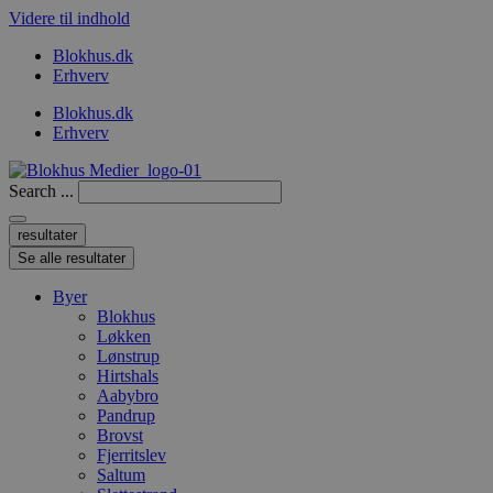
Videre til indhold
Blokhus.dk
Erhverv
Blokhus.dk
Erhverv
Search ...
resultater
Se alle resultater
Byer
Blokhus
Løkken
Lønstrup
Hirtshals
Aabybro
Pandrup
Brovst
Fjerritslev
Saltum