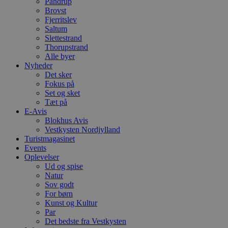
Pandrup
n
h
Brovst
b
Fjerritslev
s
Saltum
w
e
Slettestrand
e
Thorupstrand
o
Alle byer
l
Nyheder
e
m
Det sker
Fokus på
CookieScriptConsent
4 uger 2
D
CookieScript
Set og sket
dage
b
blokhus.dk
Tæt på
C
S
E-Avis
t
Blokhus Avis
h
Vestkysten Nordjylland
p
s
Turistmagasinet
b
Events
e
Oplevelser
a
Ud og spise
S
c
Natur
f
Sov godt
k
For børn
pys_start_session
.blokhus.dk
Session
D
Kunst og Kultur
b
Par
o
Det bedste fra Vestkysten
b