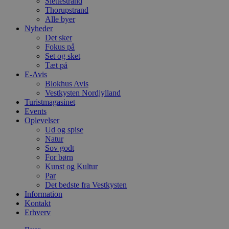
Slettestrand
Thorupstrand
Alle byer
Nyheder
Det sker
Fokus på
Set og sket
Tæt på
E-Avis
Blokhus Avis
Vestkysten Nordjylland
Turistmagasinet
Events
Oplevelser
Ud og spise
Natur
Sov godt
For børn
Kunst og Kultur
Par
Det bedste fra Vestkysten
Information
Kontakt
Erhverv