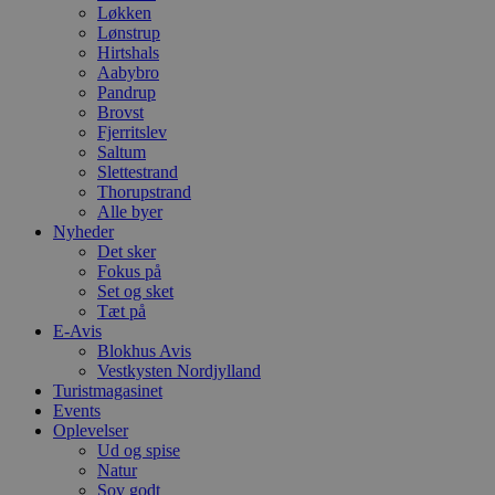
Løkken
Lønstrup
Hirtshals
Aabybro
Pandrup
Brovst
Fjerritslev
Saltum
Slettestrand
Thorupstrand
Alle byer
Nyheder
Det sker
Fokus på
Set og sket
Tæt på
E-Avis
Blokhus Avis
Vestkysten Nordjylland
Turistmagasinet
Events
Oplevelser
Ud og spise
Natur
Sov godt