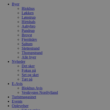
i
Byer
d
Blokhus
o
Løkken
v
b
Lønstrup
D
Hirtshals
e
Aabybro
g
Pandrup
n
h
Brovst
b
Fjerritslev
s
Saltum
w
e
Slettestrand
e
Thorupstrand
o
Alle byer
l
Nyheder
e
m
Det sker
Fokus på
CookieScriptConsent
4 uger 2
D
CookieScript
Set og sket
dage
b
blokhus.dk
C
Tæt på
S
E-Avis
t
Blokhus Avis
h
Vestkysten Nordjylland
p
s
Turistmagasinet
b
Events
e
Oplevelser
a
S