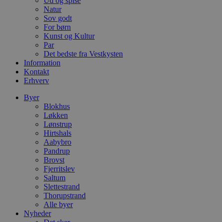
Ud og spise
c
Natur
f
Sov godt
k
For børn
pys_start_session
.blokhus.dk
Session
D
Kunst og Kultur
b
Par
o
Det bedste fra Vestkysten
b
Information
t
d
Kontakt
g
Erhverv
h
o
Byer
e
h
Blokhus
t
Løkken
Lønstrup
VISITOR_PRIVACY_METADATA
5 måneder
D
YouTube
4 uger
b
Hirtshals
.youtube.com
Aabybro
b
Pandrup
s
Brovst
p
f
Fjerritslev
i
Saltum
w
Slettestrand
r
p
Thorupstrand
b
Alle byer
s
Nyheder
f