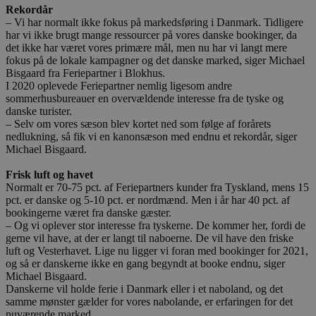
Rekordår
– Vi har normalt ikke fokus på markedsføring i Danmark. Tidligere
har vi ikke brugt mange ressourcer på vores danske bookinger, da
det ikke har været vores primære mål, men nu har vi langt mere
fokus på de lokale kampagner og det danske marked, siger Michael
Bisgaard fra Feriepartner i Blokhus.
I 2020 oplevede Feriepartner nemlig ligesom andre
sommerhusbureauer en overvældende interesse fra de tyske og
danske turister.
– Selv om vores sæson blev kortet ned som følge af forårets
nedlukning, så fik vi en kanonsæson med endnu et rekordår, siger
Michael Bisgaard.
Frisk luft og havet
Normalt er 70-75 pct. af Feriepartners kunder fra Tyskland, mens 15
pct. er danske og 5-10 pct. er nordmænd. Men i år har 40 pct. af
bookingerne været fra danske gæster.
– Og vi oplever stor interesse fra tyskerne. De kommer her, fordi de
gerne vil have, at der er langt til naboerne. De vil have den friske
luft og Vesterhavet. Lige nu ligger vi foran med bookinger for 2021,
og så er danskerne ikke en gang begyndt at booke endnu, siger
Michael Bisgaard.
Danskerne vil holde ferie i Danmark eller i et naboland, og det
samme mønster gælder for vores nabolande, er erfaringen for det
nuværende marked.