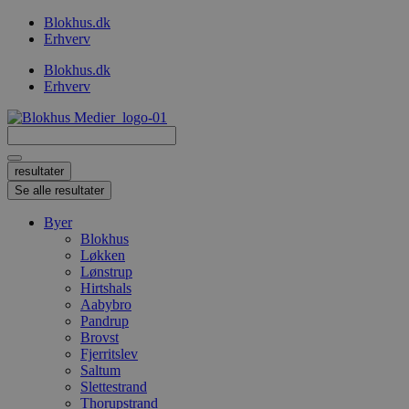
Videre
Blokhus.dk
til
Erhverv
indhold
Blokhus.dk
Erhverv
Search
...
resultater
Se alle resultater
Byer
Blokhus
Løkken
Lønstrup
Hirtshals
Aabybro
Pandrup
Brovst
Fjerritslev
Saltum
Slettestrand
Thorupstrand