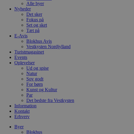
Alle byer
Nyheder
Det sker
Fokus på
Set og sket
Tæt på
E-Avis
Blokhus Avis
Vestkysten Nordjylland
Turistmagasinet
Events
Oplevelser
Ud og spise
Natur
Sov godt
For børn
Kunst og Kultur
Par
Det bedste fra Vestkysten
Information
Kontakt
Erhverv
Byer
Blokhus