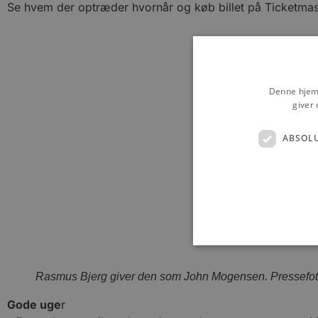
Se hvem der optræder hvornår og køb billet på Ticketmas
Denne hjemm
giver 
ABSOL
Rasmus Bjerg giver den som John Mogensen. Pressefo
Absolut nødvendige cookies
Gode uge
r
kan ikke bruges korrekt ude