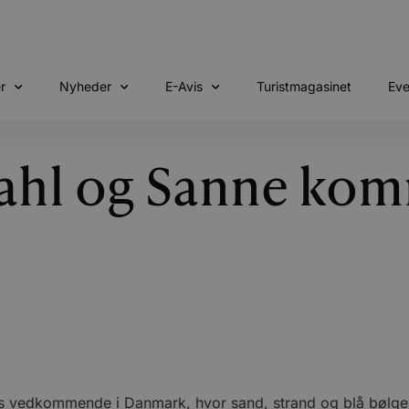
r
Nyheder
E-Avis
Turistmagasinet
Eve
hl og Sanne komm
tes vedkommende i Danmark, hvor sand, strand og blå bølger