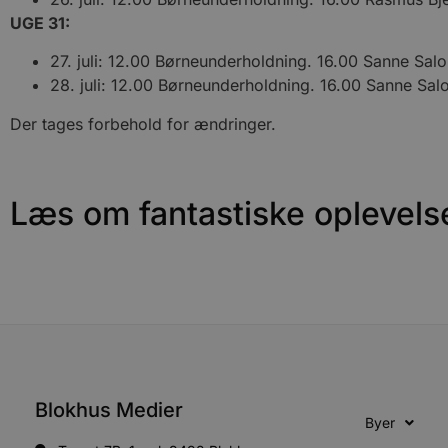
Navn
Navn
Dom
UGE 31:
pys_first_visit
.blokhus.
_gid
_gcl_au
Googl
.blok
27. juli: 12.00 Børneunderholdning. 16.00 Sanne Sa
_ga
28. juli: 12.00 Børneunderholdning. 16.00 Sanne Sa
Googl
__Secure-
.blok
ROLLOUT_TOKEN
Der tages forbehold for ændringer.
pbid
pys_landing_page
now-
cowo
Læs om fantastiske oplevels
.blok
_fbp
_ga_PJR83J7HYC
.blok
pysTrafficSource
.blok
_gat_gtag_UA_74178830_1
YSC
VISITOR_INFO1_LIVE
Blokhus Medier
Byer
__Secure-YNID