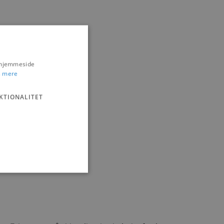
s hjemmeside
 mere
KTIONALITET
ministration. Hjemmesiden