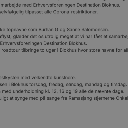
samarbejde med Erhvervsforeningen Destination Blokhus.
vfølgelig tilpasset alle Corona-restriktioner.
ske topnavne som Burhan G og Sanne Salomonsen.
flyst, glæder det os utrolig meget at vi har fået et samar
r Erhvervsforeningen Destination Blokhus.
roadtour tilbringe to uger i Blokhus hvor store navne for al
Vestkysten med velkendte kunstnere.
sen i Blokhus torsdag, fredag, søndag, mandag og tirsdag.
en med underholdning kl. 12, 16 og 19 alle de nævnte dage.
muligt at synge med på sange fra Ramasjang stjernerne Onk