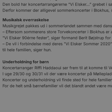
Den bold har koncertarrangørerne ”Vi Elsker…” grebet i 
Derfor kommer der alligevel sommerkoncerter i Blokhus, sel
Musikalsk overraskelse
Musikgrejet pakkes ud i sommerlandet sammen med dan
– Eftersom sommerens store Torvekoncerter i Blokhus er a
”Vi Elsker 90érne fester”, siger formand Berit Bøjstrup fo
– De vil i forbindelse med deres ”Vi Elsker Sommer 2020” 
til hele familien, siger hun.
Underholdning for børn
Koncertarrangør Riffi Haddaoui ser frem til at komme til 
I uge 29/30 og 30/31 vil der være koncerter på Mølleplad
Koncerter og underholdning vil finde sted for hele famili
For de helt små børnefamilier vil det blandt andet være 