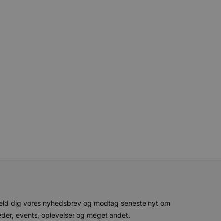
esøgte hjemmesiden for at
g opdaterer en unik værdi
r oplysninger om, hvordan
ninger.
, som slutbrugeren måtte
- som er en væsentlig
ndtere eksperimenter, A/B-
jeneste. Denne cookie
rollouts"). Cookien sikrer,
tilfældigt genereret
 en testperiode, så
modning på et websted og
e pludselig ændrer sig,
ende og sessioner, der
lander på, når du besøger
agner.
eroplevelser eller sporing
ukter, såsom realtidstilbud
ssionstilstanden.
mmesiden, hvilket hjælper
 til at begrænse
ger af indlejrede videoer.
 på brugerpræferencer for
an også afgøre, om
ion af Youtube-
eld dig vores nyhedsbrev og modtag seneste nyt om
der, events, oplevelser og meget andet.
t unikt, anonymiseret