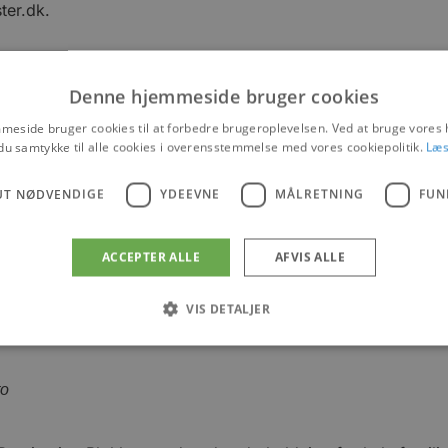
ter.dk.
Denne hjemmeside bruger cookies
eside bruger cookies til at forbedre brugeroplevelsen. Ved at bruge vore
du samtykke til alle cookies i overensstemmelse med vores cookiepolitik.
Læs
UT NØDVENDIGE
YDEEVNE
MÅLRETNING
FUN
ACCEPTER ALLE
AFVIS ALLE
VIS DETALJER
Absolut nødvendige
Ydeevne
Målretning
Funktionalitet
to
 muliggør hjemmesidens grundlæggende funktionalitet såsom brugerlogin og kontoad
n de absolut nødvendige cookies.