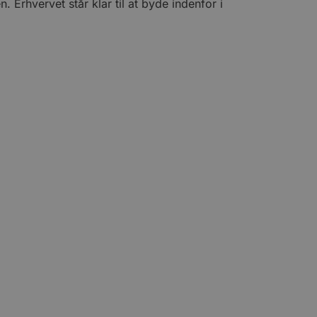
Erhvervet står klar til at byde indenfor i
e gange en bruger kan
given periode, der forsøger
misbrug af tjenester.
-sproget. Dette er en
 variabler for
enereret nummer, hvordan
n et godt eksempel er at
 siderne.
ten til at huske
nødvendigt, at Cookie-
 session tilstand, mens de
eller data poster huskes
ykke og privatlivsvalg for
r data på den besøgendes
e af personlige oplysninger
et i fremtidige sessioner.