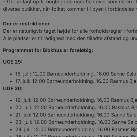
– Der er lagt op til nogle gode uger hen over sommeren i D
diverse butikker, når folket kommer til byen i forbindelse
Navn
pys_session_limit
Der er restriktioner
Der er naturligvis taget højde for alle forholdsregler i forh
Alle pladser er til rådighed med den tilladte afstand og und
PHPSESSID
Programmet for Blokhus er foreløbig:
UGE 29:
CookieScriptConsent
16. juli: 12.00 Børneunderholdning. 16.00 Sanne Sa
17. juli: 12.00 Børneunderholdning. 16.00 Rasmus Bje
pys_start_session
UGE 30:
VISITOR_PRIVACY_METAD
19. juli: 12.00 Børneunderholdning. 16.00 Rasmus Bj
20. juli: 12.00 Børneunderholdning. 16.00 Rasmus Bj
21. juli: 12.00 Børneunderholdning. 16.00 Sanne Sa
23. juli: 12.00 Børneunderholdning. 16.00 Sanne S
24. juli: 12.00 Børneunderholdning. 16.00 Rasmus Bj
Udbyder
Navn
Domæne
Udby
26. juli: 12.00 Børneunderholdning. 16.00 Rasmus Bj