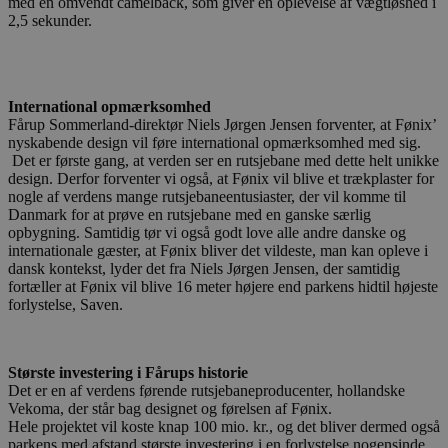
med en omvendt camelback, som giver en oplevelse af vægtløshed i
2,5 sekunder.
International opmærksomhed
Fårup Sommerland-direktør Niels Jørgen Jensen forventer, at Fønix’
nyskabende design vil føre international opmærksomhed med sig.
Det er første gang, at verden ser en rutsjebane med dette helt unikke
design. Derfor forventer vi også, at Fønix vil blive et trækplaster for
nogle af verdens mange rutsjebaneentusiaster, der vil komme til
Danmark for at prøve en rutsjebane med en ganske særlig
opbygning. Samtidig tør vi også godt love alle andre danske og
internationale gæster, at Fønix bliver det vildeste, man kan opleve i
dansk kontekst, lyder det fra Niels Jørgen Jensen, der samtidig
fortæller at Fønix vil blive 16 meter højere end parkens hidtil højeste
forlystelse, Saven.
Største investering i Fårups historie
Det er en af verdens førende rutsjebaneproducenter, hollandske
Vekoma, der står bag designet og førelsen af Fønix.
Hele projektet vil koste knap 100 mio. kr., og det bliver dermed også
parkens med afstand største investering i en forlystelse nogensinde.