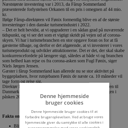
Næststørste investering var i 2013, da Fårup Sommerland
præsenterede forlystelsen Orkanen til en pris i omegnen af 44 mio.
kr.
Ifølge Fårup-direktøren vil Fønix formentlig blive en af de største
investeringer i den danske turismeindustri i 2022.
– Det er helt bevidst, at vi opgraderer i en sådan grad på nuværende
tidspunkt, og vi ser det som et vigtigt skridt på vejen ud af corona-
skyen. Vi har i turismebranchen en stor opgave foran os for at få
gæsterne tilbage, og derfor er det afgørende, at vi investerer i vores
turismeprodukt og udvikler attraktionerne. Det er det, der skal skabe
konkurrencefordele på længere sigt, således at både vi og branchen
som helhed kan rejse os fra corona-asken som Fugl Fønix, siger
Niels Jørgen Jensen.
Gæster i fårup Sommerland kan allerede nu se stor aktivitet på
byggepladsen, hvor rutsjebanen Fønix de næste ca. 10 måneder vil
tage form og rejse sig.
Direktør Niels Jørgen Jensen forventer at kunne klippe snoren til
Danmarks største rutsjebane i forbindelse med sæsonåbningen i
Denne hjemmeside
påsken 2022.
bruger cookies
Denne hjemmeside bruger cookies til at
Fakta om Fønix:
forbedre brugeroplevelsen. Ved at bruge vores
hjemmeside giver du samtykke til alle cookies i
Bliver Danmarks største rutsjebane.
overensstemmelse med vores cookiepolitik.