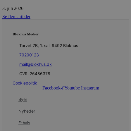
b
s
3. juli 2026
e
i
Se flere artikler
d
o
v
b
D
Blokhus Medier
e
g
Torvet 7B, 1. sal, 9492 Blokhus
n
h
b
70200123
s
w
mail@blokhus.dk
e
e
CVR: 26486378
o
l
e
Cookiepolitik
m
Facebook-f
Youtube
Instagram
CookieScriptConsent
4 uger 2
D
CookieScript
Byer
dage
b
blokhus.dk
C
S
Nyheder
t
h
p
E-Avis
s
b