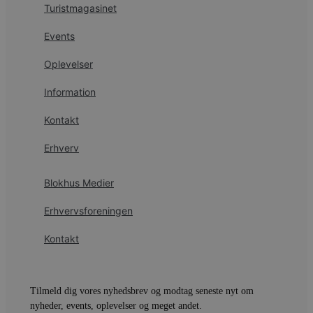
e
Turistmagasinet
a
S
c
Events
f
k
Oplevelser
pys_start_session
.blokhus.dk
Session
D
b
o
Information
b
t
Kontakt
d
g
h
Erhverv
o
e
h
ti
Blokhus Medier
VISITOR_PRIVACY_METADATA
5 måneder
D
YouTube
4 uger
b
.youtube.com
Erhvervsforeningen
g
b
Kontakt
s
p
f
i
w
r
Tilmeld dig vores nyhedsbrev og modtag seneste nyt om
p
nyheder, events, oplevelser og meget andet.
b