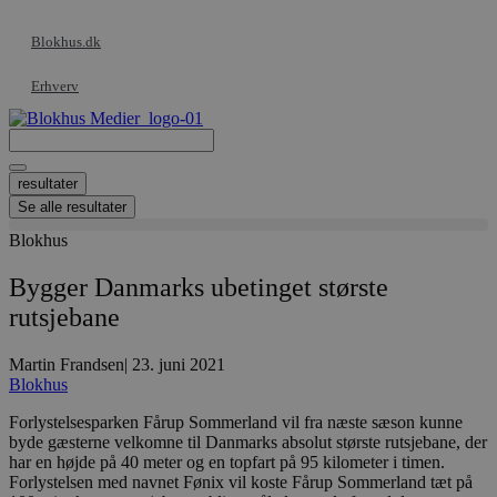
Videre
til
Blokhus.dk
indhold
Erhverv
Search
...
resultater
Se alle resultater
Blokhus
Bygger Danmarks ubetinget største
rutsjebane
Martin Frandsen
|
23. juni 2021
Blokhus
Forlystelsesparken Fårup Sommerland vil fra næste sæson kunne
byde gæsterne velkomne til Danmarks absolut største rutsjebane, der
har en højde på 40 meter og en topfart på 95 kilometer i timen.
Forlystelsen med navnet Fønix vil koste Fårup Sommerland tæt på