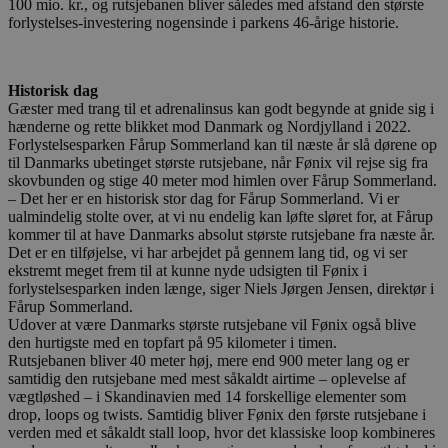
100 mio. kr., og rutsjebanen bliver således med afstand den største
forlystelses-investering nogensinde i parkens 46-årige historie.
Historisk dag
Gæster med trang til et adrenalinsus kan godt begynde at gnide sig i
hænderne og rette blikket mod Danmark og Nordjylland i 2022.
Forlystelsesparken Fårup Sommerland kan til næste år slå dørene op
til Danmarks ubetinget største rutsjebane, når Fønix vil rejse sig fra
skovbunden og stige 40 meter mod himlen over Fårup Sommerland.
– Det her er en historisk stor dag for Fårup Sommerland. Vi er
ualmindelig stolte over, at vi nu endelig kan løfte sløret for, at Fårup
kommer til at have Danmarks absolut største rutsjebane fra næste år.
Det er en tilføjelse, vi har arbejdet på gennem lang tid, og vi ser
ekstremt meget frem til at kunne nyde udsigten til Fønix i
forlystelsesparken inden længe, siger Niels Jørgen Jensen, direktør i
Fårup Sommerland.
Udover at være Danmarks største rutsjebane vil Fønix også blive
den hurtigste med en topfart på 95 kilometer i timen.
Rutsjebanen bliver 40 meter høj, mere end 900 meter lang og er
samtidig den rutsjebane med mest såkaldt airtime – oplevelse af
vægtløshed – i Skandinavien med 14 forskellige elementer som
drop, loops og twists. Samtidig bliver Fønix den første rutsjebane i
verden med et såkaldt stall loop, hvor det klassiske loop kombineres