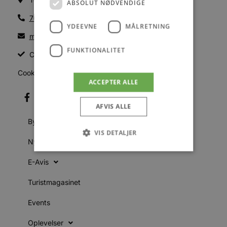
ABSOLUT NØDVENDIGE
70200123
YDEEVNE
MÅLRETNING
mail@blokhus.dk
FUNKTIONALITET
CVR: 26486378
Cookiepolitik
ACCEPTER ALLE
AFVIS ALLE
Byer
VIS DETALJER
Nyheder
E-Avis
Absolut nødvendige
Ydeevne
Turistmagasinet
Målretning
Funktionalitet
Events
Absolut nødvendige cookies muliggør
hjemmesidens grundlæggende funktionalitet
såsom brugerlogin og kontoadministration.
Oplevelser