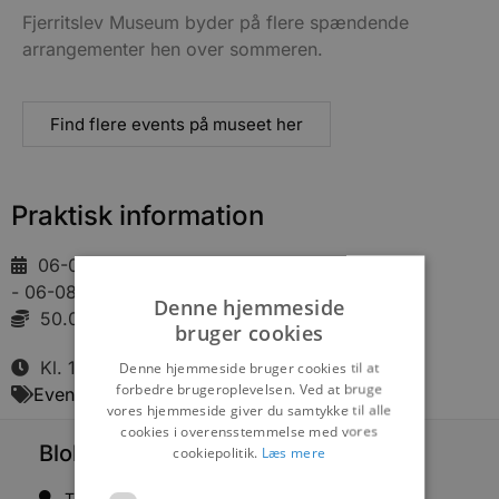
Fjerritslev Museum byder på flere spændende
arrangementer hen over sommeren.
Find flere events på museet her
Praktisk information
06-08-2026
- 06-08-2026
Denne hjemmeside
50.00 DKK
bruger cookies
Kl. 19:00
Denne hjemmeside bruger cookies til at
forbedre brugeroplevelsen. Ved at bruge
Events
vores hjemmeside giver du samtykke til alle
cookies i overensstemmelse med vores
Blokhus Medier
cookiepolitik.
Læs mere
Torvet 7B, 1. sal, 9492 Blokhus