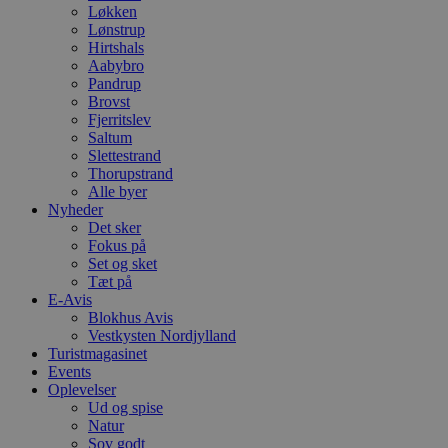
Løkken
Lønstrup
Hirtshals
Aabybro
Pandrup
Brovst
Fjerritslev
Saltum
Slettestrand
Thorupstrand
Alle byer
Nyheder
Det sker
Fokus på
Set og sket
Tæt på
E-Avis
Blokhus Avis
Vestkysten Nordjylland
Turistmagasinet
Events
Oplevelser
Ud og spise
Natur
Sov godt