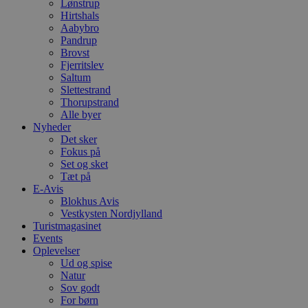
Lønstrup
b
Hirtshals
e
a
Aabybro
S
Pandrup
c
Brovst
f
k
Fjerritslev
Saltum
pys_start_session
.blokhus.dk
Session
D
Slettestrand
b
Thorupstrand
o
b
Alle byer
t
Nyheder
d
Det sker
g
Fokus på
h
o
Set og sket
e
Tæt på
h
E-Avis
ti
Blokhus Avis
VISITOR_PRIVACY_METADATA
5 måneder
D
YouTube
Vestkysten Nordjylland
4 uger
b
.youtube.com
Turistmagasinet
g
Events
b
s
Oplevelser
p
Ud og spise
f
Natur
i
w
Sov godt
r
For børn
p