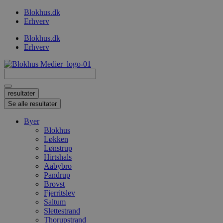
Videre
Blokhus.dk
til
Erhverv
indhold
Blokhus.dk
Erhverv
Search
...
resultater
Se alle resultater
Byer
Blokhus
Løkken
Lønstrup
Hirtshals
Aabybro
Pandrup
Brovst
Fjerritslev
Saltum
Slettestrand
Thorupstrand