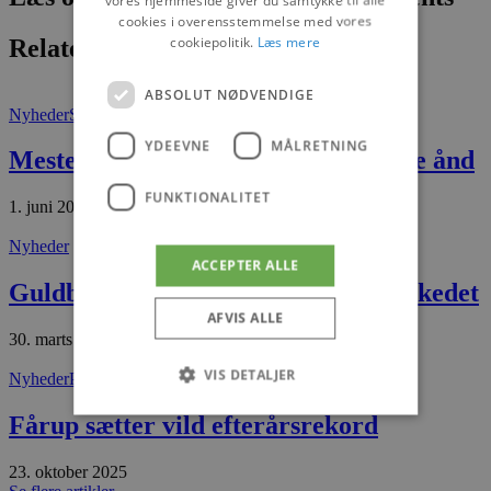
vores hjemmeside giver du samtykke til alle
cookies i overensstemmelse med vores
cookiepolitik.
Læs mere
Relaterede artikler
ABSOLUT NØDVENDIGE
Nyheder
Saltum
YDEEVNE
MÅLRETNING
Mesterhuset i Saltum videre i samme ånd
FUNKTIONALITET
1. juni 2026
Nyheder
ACCEPTER ALLE
Guldbrandt Cater fandt et hul i markedet
AFVIS ALLE
30. marts 2026
VIS DETALJER
Nyheder
Presse
Fårup sætter vild efterårsrekord
Absolut nødvendige
Ydeevne
23. oktober 2025
Målretning
Funktionalitet