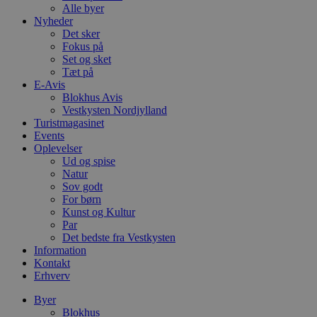
Alle byer
Nyheder
Det sker
Fokus på
Set og sket
Tæt på
E-Avis
Blokhus Avis
Vestkysten Nordjylland
Turistmagasinet
Events
Oplevelser
Ud og spise
Natur
Sov godt
For børn
Kunst og Kultur
Par
Det bedste fra Vestkysten
Information
Kontakt
Erhverv
Byer
Blokhus