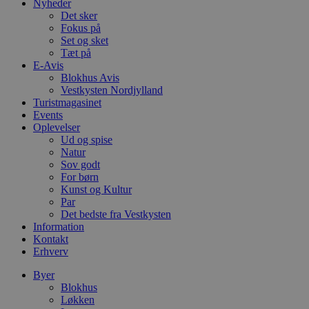
Nyheder
a
Det sker
b
s
Fokus på
e
Set og sket
i
Tæt på
d
o
E-Avis
v
Blokhus Avis
b
Vestkysten Nordjylland
D
Turistmagasinet
e
g
Events
n
Oplevelser
h
Ud og spise
b
s
Natur
w
Sov godt
e
For børn
e
Kunst og Kultur
o
l
Par
e
Det bedste fra Vestkysten
m
Information
CookieScriptConsent
4 uger 2
D
Kontakt
CookieScript
dage
b
blokhus.dk
Erhverv
C
S
Byer
t
h
Blokhus
p
Løkken
s