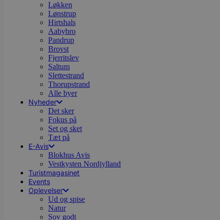
Løkken
Lønstrup
Hirtshals
Aabybro
Pandrup
Brovst
Fjerritslev
Saltum
Slettestrand
Thorupstrand
Alle byer
Nyheder
Det sker
Fokus på
Set og sket
Tæt på
E-Avis
Blokhus Avis
Vestkysten Nordjylland
Turistmagasinet
Events
Oplevelser
Ud og spise
Natur
Sov godt