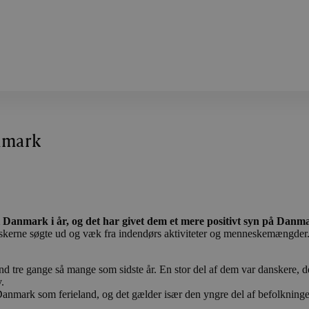
anmark
i Danmark i år, og det har givet dem et mere positivt syn på Danm
anskerne søgte ud og væk fra indendørs aktiviteter og menneskemængder
nd tre gange så mange som sidste år. En stor del af dem var danskere, de
.
 Danmark som ferieland, og det gælder især den yngre del af befolkning