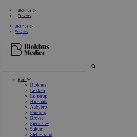
Videre
til
Blokhus.dk
indhold
Erhverv
Blokhus.dk
Erhverv
Search
...
Byer
Blokhus
Løkken
Lønstrup
Hirtshals
Aabybro
Pandrup
Brovst
Fjerritslev
Saltum
Slettestrand