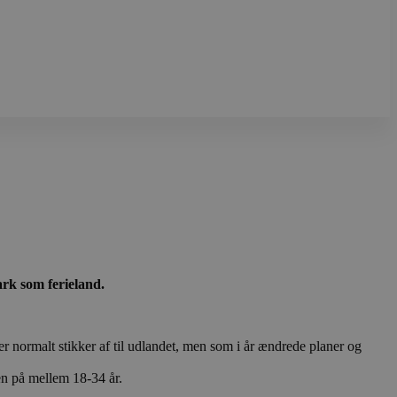
ark som ferieland.
.
r normalt stikker af til udlandet, men som i år ændrede planer og
en på mellem 18-34 år.