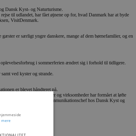
 og Dansk Kyst- og Naturturisme.
 rejse til udlandet, har fået øjnene op for, hvad Danmark har at byde
iksen, VisitDenmark.
e gæster er særligt yngre danskere, mange af dem børnefamilier, og en
plevelsesforbrug i sommerferien ændret sig i forhold til tidligere.
 samt ved kyster og strande.
ationen er blevet håndteret på.
get positivt, at destinationer og virksomheder har formået at løfte
g trygge, siger Sisse Wildt, kommunikationschef hos Dansk Kyst og
s hjemmeside
 mere
KTIONALITET