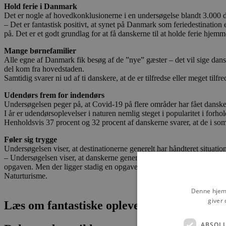
Hold ferie i Danmark
Det er nogle af hovedkonklusionerne i en undersøgelse blandt 3.000 
– Det er fantastisk positivt, at synet på Danmark som feriedestination 
på. Det er et godt grundlag for at få danskerne til at holde ferie h
Mange børnefamilier
Alle egne af Danmark fik besøg af de ”nye” gæster – det vil sige dan
del kom fra hovedstaden.
Samtidig svarer ni ud af ti danskere, at de er tilfredse eller meget ti
Udendørs frem for indendørs
Undersøgelsen peger på, at Covid-19 på flere områder har fået danskern
I år er udendørsoplevelser i naturen nemlig steget i popularitet i forhol
Henholdsvis 37 procent og 32 procent af danskerne svarer, at de i som
Føler sig trygge
Undersøgelsen viser, at destinationerne generelt har håndteret situati
– Undersøgelsen viser, at danskerne generelt føler sig trygge ved den 
opgaven. Men der ligger stadig en opgave i at håndtere større mængder
Naturturisme.
Denne hjemm
giver 
Læs om fantastiske oplevelser og events
ABSOL