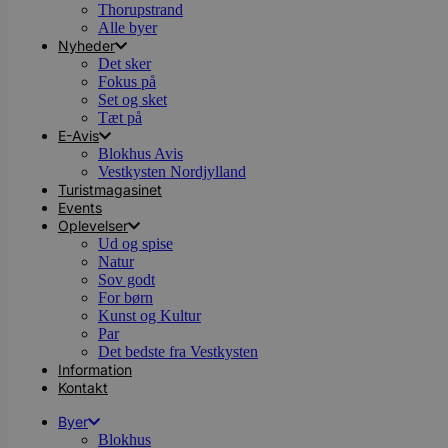
Thorupstrand
Alle byer
Nyheder
Det sker
Fokus på
Set og sket
Tæt på
E-Avis
Blokhus Avis
Vestkysten Nordjylland
Turistmagasinet
Events
Oplevelser
Ud og spise
Natur
Sov godt
For børn
Kunst og Kultur
Par
Det bedste fra Vestkysten
Information
Kontakt
Byer
Blokhus