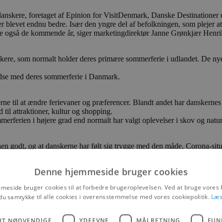
danskere, foretaget af Epinion for VisitDenmark, Danske Destinationer
er blevet endnu bedre. Især den yngre del af befolkningen, som plejer at
jemme også de kommende år, siger marketingdirektør Janne Grønkjær Henr
skere, som normalt holder deres primære sommerferie i udlandet. De ny
lfredse med deres sommerferie i Danmark.
e til at ændre ferievaner og præferencer. Blandt andet har danskernes o
d til attraktioner, kultur og shopping.
merferien i højere grad end normalt har valgt oplevelser i skov og natur
onen godt, og at danskerne har følt sig trygge med den måde, Corona-situ
måde, turismeaktørerne har håndteret Corona-situationen på, og det er me
 af turister, så gæsterne har mulighed for at holde afstand og føler si
Denne hjemmeside bruger cookies
eside bruger cookies til at forbedre brugeroplevelsen. Ved at bruge vore
du samtykke til alle cookies i overensstemmelse med vores cookiepolitik.
Læs
UT NØDVENDIGE
YDEEVNE
MÅLRETNING
FUN