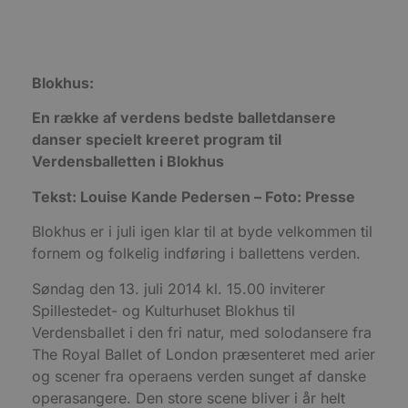
Domæne
pys_session_limit
.blokhus.dk
59 minutter
D
57
b
sekunder
b
m
Blokhus:
b
u
s
En række af verdens bedste balletdansere
s
i
danser specielt kreeret program til
g
Verdensballetten i Blokhus
d
f
h
Tekst: Louise Kande Pedersen – Foto: Presse
y
f
m
Blokhus er i juli igen klar til at byde velkommen til
t
fornem og folkelig indføring i ballettens verden.
PHPSESSID
Session
C
PHP.net
g
blokhus.dk
Søndag den 13. juli 2014 kl. 15.00 inviterer
a
b
Spillestedet- og Kulturhuset Blokhus til
s
e
Verdensballet i den fri natur, med solodansere fra
i
The Royal Ballet of London præsenteret med arier
d
o
og scener fra operaens verden sunget af danske
v
b
operasangere. Den store scene bliver i år helt
D