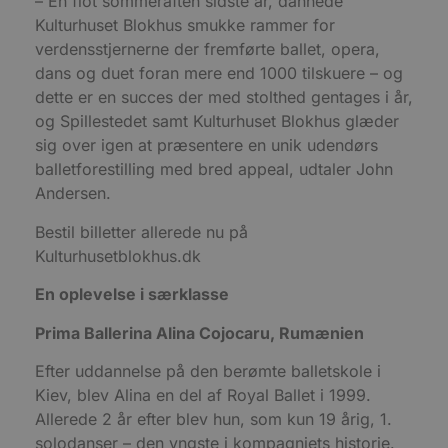
– En flot sommeraften sidste år, dannede
o
Kulturhuset Blokhus smukke rammer for
b
t
verdensstjernerne der fremførte ballet, opera,
d
g
dans og duet foran mere end 1000 tilskuere – og
h
dette er en succes der med stolthed gentages i år,
o
e
og Spillestedet samt Kulturhuset Blokhus glæder
h
ti
sig over igen at præsentere en unik udendørs
VISITOR_PRIVACY_METADATA
5 måneder
D
balletforestilling med bred appeal, udtaler John
YouTube
4 uger
b
.youtube.com
Andersen.
g
b
s
Bestil billetter allerede nu på
p
f
Kulturhusetblokhus.dk
i
w
En oplevelse i særklasse
r
p
b
Prima Ballerina Alina Cojocaru, Rumænien
s
f
p
Efter uddannelse på den berømte balletskole i
b
p
Kiev, blev Alina en del af Royal Ballet i 1999.
o
Allerede 2 år efter blev hun, som kun 19 årig, 1.
i
d
solodanser – den yngste i kompagniets historie.
p