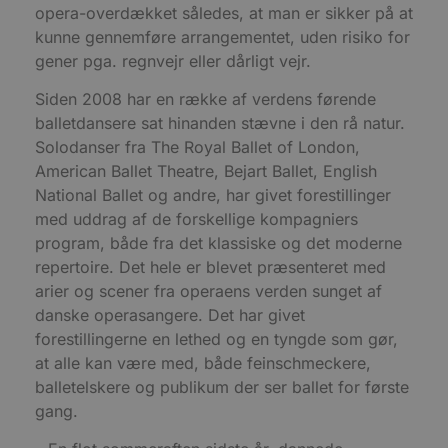
e
opera-overdækket således, at man er sikker på at
g
kunne gennemføre arrangementet, uden risiko for
n
h
gener pga. regnvejr eller dårligt vejr.
b
s
w
Siden 2008 har en række af verdens førende
e
balletdansere sat hinanden stævne i den rå natur.
e
o
Solodanser fra The Royal Ballet of London,
l
e
American Ballet Theatre, Bejart Ballet, English
m
National Ballet og andre, har givet forestillinger
CookieScriptConsent
4 uger 2
D
CookieScript
med uddrag af de forskellige kompagniers
dage
b
blokhus.dk
C
program, både fra det klassiske og det moderne
S
t
repertoire. Det hele er blevet præsenteret med
h
arier og scener fra operaens verden sunget af
p
s
danske operasangere. Det har givet
b
e
forestillingerne en lethed og en tyngde som gør,
a
S
at alle kan være med, både feinschmeckere,
c
balletelskere og publikum der ser ballet for første
f
k
gang.
pys_start_session
.blokhus.dk
Session
D
b