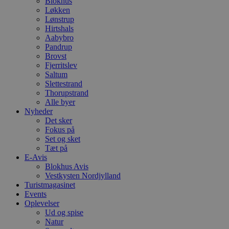
Blokhus
Løkken
Lønstrup
Hirtshals
Aabybro
Pandrup
Brovst
Fjerritslev
Saltum
Slettestrand
Thorupstrand
Alle byer
Nyheder
Det sker
Fokus på
Set og sket
Tæt på
E-Avis
Blokhus Avis
Vestkysten Nordjylland
Turistmagasinet
Events
Oplevelser
Ud og spise
Natur