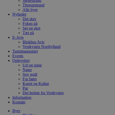
Slettestrand
Thorupstrand
Alle byer
Nyheder
Det sker
Fokus på
Set og sket
Tæt på
E-Avis
Blokhus Avis
Vestkysten Nordjylland
Turistmagasinet
Events
Oplevelser
Ud og spise
Natur
Sov godt
For børn
Kunst og Kultur
Par
Det bedste fra Vestkysten
Information
Kontakt
Byer