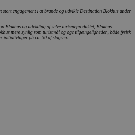
ukter, såsom realtidstilbud
st stort engagement i at brande og udvikle Destination Blokhus under
ssionstilstanden.
mmesiden, hvilket hjælper
 til at begrænse
n Blokhus og udvikling af selve turismeproduktet, Blokhus.
lokhus mere synlig som turistmål og øge tilgængeligheden, både fysisk
r initiativtager på ca. 50 af slagsen.
ger af indlejrede videoer.
 på brugerpræferencer for
an også afgøre, om
ion af Youtube-
t unikt, anonymiseret
s adfærd og præferencer på
, tilpasse annoncering samt
cure- sikrer, at cookiens
forbindelse.