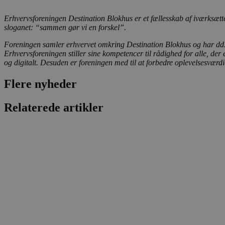
.blok
_fbp
Erhvervsforeningen Destination Blokhus er et fællesskab af iværksætt
_ga_PJR83J7HYC
.blok
sloganet: “sammen gør vi en forskel”.
pysTrafficSource
.blok
_gat_gtag_UA_74178830_1
Foreningen samler erhvervet omkring Destination Blokhus og har dd. 
Erhvervsforeningen stiller sine kompetencer til rådighed for alle, de
og digitalt. Desuden er foreningen med til at forbedre oplevelsesværdie
YSC
Flere nyheder
VISITOR_INFO1_LIVE
Relaterede artikler
__Secure-YNID