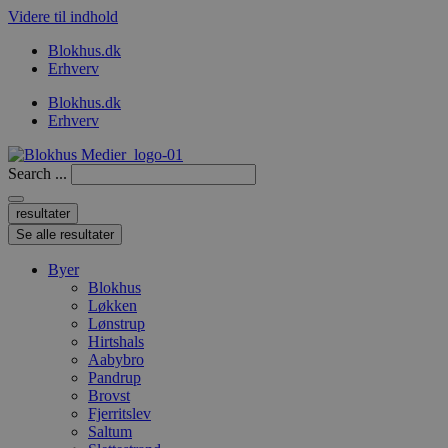
Videre til indhold
Blokhus.dk
Erhverv
Blokhus.dk
Erhverv
Search ...
resultater
Se alle resultater
Byer
Blokhus
Løkken
Lønstrup
Hirtshals
Aabybro
Pandrup
Brovst
Fjerritslev
Saltum