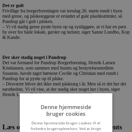
Det er gult
Frivillige fra borgerforeningen var torsdag 26. marts rundt i byen
med grene, og påskeæggene er erstattet af gule plastikstrimler, så
Pandrup går i gult i påsken.
– Vi vil stadig gerne pynte byen op og synliggøre, at vi har en pæn
by over for både lokale, gæster og turister, siger Sanne Lundbo, Kop
& Kande.
Der sker stadig noget i Pandrup
Det var formand for Pandrup Borgerforening, Henrik Larsen
Kristiansen, som sammen med hustru og bestyrelsesmedlem
Susanne, havde taget børnene Cecilie og Christian med rundt i
Pandrup for at pynte op til påske.
– Desværre bliver det ikke med påskeæg i år. Men så er det her det
næstbedste. Vi vil vise, at der stadig sker noget her i byen, siger
Henrik Larsen Kristiansen.
Denne hjemmeside
bruger cookies
Denne hjemmeside bruger cookies til at
Læs om fantastiske oplevelser og events
forbedre brugeroplevelsen. Ved at bruge