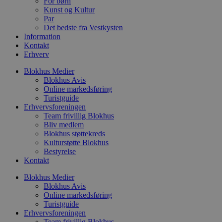
For børn
p
b
Kunst og Kultur
s
Par
f
Det bedste fra Vestkysten
p
Information
b
p
Kontakt
o
Erhverv
i
d
Blokhus Medier
p
b
Blokhus Avis
f
Online markedsføring
s
Turistguide
Erhvervsforeningen
Team frivillig Blokhus
Bliv medlem
Blokhus støttekreds
Udbyder
/
Navn
Udløbsdato
Beskrivelse
Kulturstøtte Blokhus
Domæne
Udbyder
/
Navn
Udløbsdato
Beskrivelse
Bestyrelse
Domæne
pys_first_visit
.blokhus.dk
1 uge
Denne cookie
Kontakt
Udbyder
/
Navn
Udløbsdato
Beskr
bruges til at
_gid
1 dag
Denne cookie
Google LLC
Domæne
bestemme den
Google Anal
.blokhus.dk
Blokhus Medier
første gang
gemmer og 
_gcl_au
2 måneder
Denne
Google LLC
Blokhus Avis
brugeren besøgte
unik værdi 
4 uger
indsti
.blokhus.dk
hjemmesiden for
Online markedsføring
side og brug
Doubl
at forbedre
spore sidevi
Turistguide
udfør
brugeroplevelsen
om, 
Erhvervsforeningen
eller spore
_ga
1 år 1
Dette cooki
Google LLC
slutb
Team frivillig Blokhus