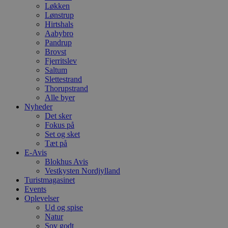
Løkken
Lønstrup
Hirtshals
Aabybro
Pandrup
Brovst
Fjerritslev
Saltum
Slettestrand
Thorupstrand
Alle byer
Nyheder
Det sker
Fokus på
Set og sket
Tæt på
E-Avis
Blokhus Avis
Vestkysten Nordjylland
Turistmagasinet
Events
Oplevelser
Ud og spise
Natur
Sov godt