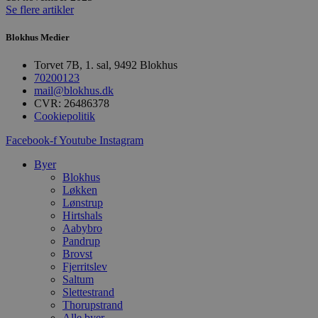
Målretning
Funktionalitet
Se flere artikler
Absolut nødvendige cookies muliggør
Blokhus Medier
hjemmesidens grundlæggende funktionalitet
såsom brugerlogin og kontoadministration.
Hjemmesiden kan ikke bruges korrekt uden de
Torvet 7B, 1. sal, 9492 Blokhus
absolut nødvendige cookies.
70200123
mail@blokhus.dk
Udbyder
/
Navn
Udløbsdato
B
CVR: 26486378
Domæne
Cookiepolitik
pys_session_limit
.blokhus.dk
59 minutter
D
57
b
Facebook-f
Youtube
Instagram
sekunder
b
m
Byer
b
Blokhus
u
s
Løkken
s
Lønstrup
i
Hirtshals
g
Aabybro
d
f
Pandrup
h
Brovst
y
Fjerritslev
f
m
Saltum
t
Slettestrand
Thorupstrand
PHPSESSID
Session
C
PHP.net
Alle byer