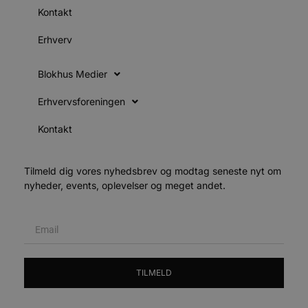
h
Kontakt
y
f
m
Erhverv
t
PHPSESSID
Session
C
PHP.net
g
blokhus.dk
Blokhus Medier
a
b
s
Erhvervsforeningen
e
i
d
Kontakt
o
v
b
D
Tilmeld dig vores nyhedsbrev og modtag seneste nyt om
e
nyheder, events, oplevelser og meget andet.
g
n
h
b
s
w
e
e
o
l
TILMELD
e
m