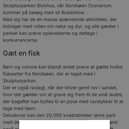
Skulpturparken Blokhus, når Nordsøen Ocenarium
kommer på besøg med sit Roadshow.
Med sig har de en masse spændende aktiviteter, der
bidrager med viden om natur og dyr, og alle gæster i
parken kan prøve oplevelserne og deltage i
konkurrencerne.
Gæt en fisk
Børn og voksne kan blandt andet prøve at gætte hvilke
fiskearter fra Nordsøen, der er taget med i
Skulpturparken.
Der er også ravjagt, når der bliver gemt rav i sandet,
hvor det gælder om at grave sig frem til de små skatte,
der bagefter kan byttes til en pose med ravstykker til at
tage med hjem.
Derudover kan den 20.000 kvadratmeter store park
med de mange skulpturer i blandt andet træ og sand
også nydes og ude foran parken står som bekendt