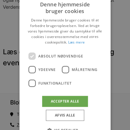
Denne hjemmeside
Verdens største sandslot.
bruger cookies
Denne hjemmeside bruger cookies til at
forbedre brugeroplevelsen. Ved at bruge
vores hjemmeside giver du samtykke til alle
cookies i overensstemmelse med vores
cookiepolitik.
Læs mere
Læs om fantastiske oplevelser og
ABSOLUT NØDVENDIGE
events
YDEEVNE
MÅLRETNING
FUNKTIONALITET
ACCEPTER ALLE
Blokhus Medier
Torvet 7B, 1. sal, 9492 Blokhus
AFVIS ALLE
70200123