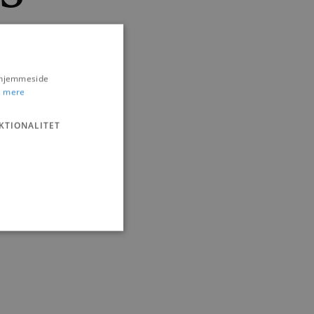
se for hele familien.
s hjemmeside
 mere
KTIONALITET
ministration. Hjemmesiden