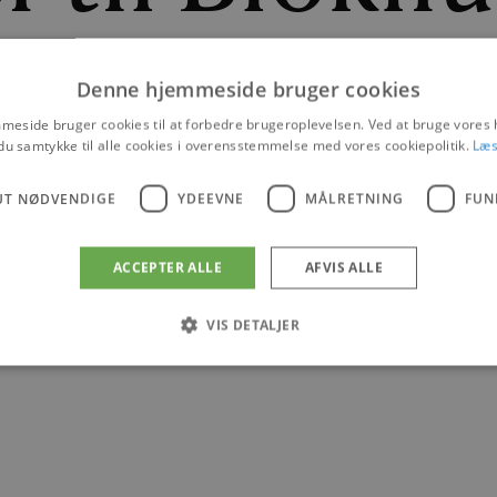
Denne hjemmeside bruger cookies
or Kids til Blokhus - en unik og gratis workshop og oplevel
eside bruger cookies til at forbedre brugeroplevelsen. Ved at bruge vore
du samtykke til alle cookies i overensstemmelse med vores cookiepolitik.
Læs
|
24. MAJ 2016
UT NØDVENDIGE
YDEEVNE
MÅLRETNING
FUN
NYHEDER
ACCEPTER ALLE
AFVIS ALLE
VIS DETALJER
Absolut nødvendige
Ydeevne
Målretning
Funktionalitet
 muliggør hjemmesidens grundlæggende funktionalitet såsom brugerlogin og kontoad
n de absolut nødvendige cookies.