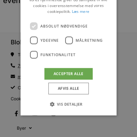
events
cookies i overensstemmelse med vores
cookiepolitik.
Læs mere
ABSOLUT NØDVENDIGE
YDEEVNE
MÅLRETNING
Blokhus Medier
Torvet 7B, 1. sal, 9492 Blokhus
FUNKTIONALITET
70200123
ACCEPTER ALLE
mail@blokhus.dk
CVR: 26486378
AFVIS ALLE
Cookiepolitik
VIS DETALJER
Byer
Absolut nødvendige
Ydeevne
Målretning
Funktionalitet