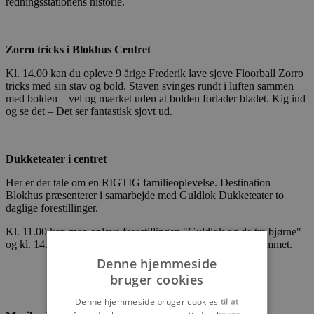
redningsstationens historie.
Zorro tricks i Blokhus Centret
Kl. 14.00 kan du opleve 9 årige Frederik lave sjove Floorball Zorro
tricks med sin stav og bold. Staven svinges rundt i luften sammen
med bolden – vel og mærket uden at bolden forlader bladet. Kig ind
og se det – Det ser fantastisk sjovt ud.
Dukketeater i centret
Her er der tale om en RIGTIG familieoplevelse. Destination
Blokhus præsenterer i samarbejde med Guldlok Dukketeater to
daglige forestillinger.
Kl. 11.00 kan man opleve forestillingen "Guldlok og de tre bjørne"
og kl. 14.00 står der "Prinsessen og de tre friere" på programmet.
Denne hjemmeside
bruger cookies
Denne hjemmeside bruger cookies til at