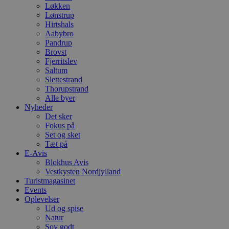
Løkken
Lønstrup
Hirtshals
Aabybro
Pandrup
Brovst
Fjerritslev
Saltum
Slettestrand
Thorupstrand
Alle byer
Nyheder
Det sker
Fokus på
Set og sket
Tæt på
E-Avis
Blokhus Avis
Vestkysten Nordjylland
Turistmagasinet
Events
Oplevelser
Ud og spise
Natur
Sov godt