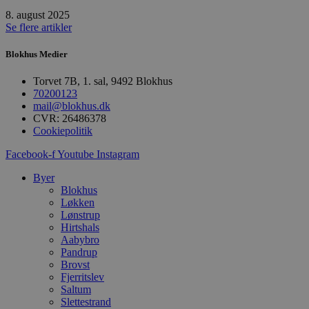
PHP.net
g
blokhus.dk
8. august 2025
a
Se flere artikler
b
s
e
Blokhus Medier
i
d
o
Torvet 7B, 1. sal, 9492 Blokhus
v
70200123
b
mail@blokhus.dk
D
e
CVR: 26486378
g
Cookiepolitik
n
h
Facebook-f
Youtube
Instagram
b
s
w
Byer
e
Blokhus
e
Løkken
o
l
Lønstrup
e
Hirtshals
m
Aabybro
CookieScriptConsent
4 uger 2
D
Pandrup
CookieScript
dage
b
blokhus.dk
Brovst
C
Fjerritslev
S
Saltum
t
h
Slettestrand