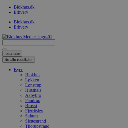
Videre
Blokhus.dk
til
Erhverv
indhold
Blokhus.dk
Erhverv
Search
...
resultater
Se alle resultater
Byer
Blokhus
Løkken
Lønstrup
Hirtshals
Aabybro
Pandrup
Brovst
Fjerritslev
Saltum
Slettestrand
Thorupstrand