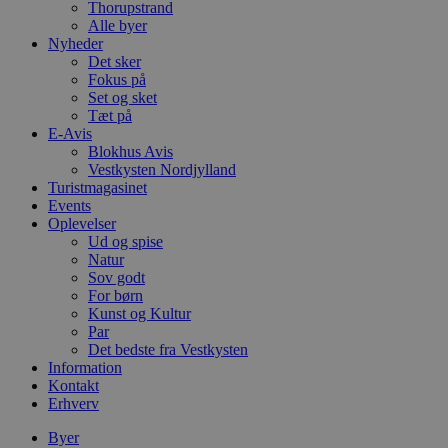
p
Thorupstrand
s
Alle byer
b
e
Nyheder
a
Det sker
S
Fokus på
c
Set og sket
f
k
Tæt på
E-Avis
pys_start_session
.blokhus.dk
Session
D
Blokhus Avis
b
Vestkysten Nordjylland
o
b
Turistmagasinet
t
Events
d
Oplevelser
g
h
Ud og spise
o
Natur
e
Sov godt
h
For børn
ti
Kunst og Kultur
VISITOR_PRIVACY_METADATA
5 måneder
D
YouTube
Par
4 uger
b
.youtube.com
Det bedste fra Vestkysten
g
b
Information
s
Kontakt
p
Erhverv
f
i
w
Byer