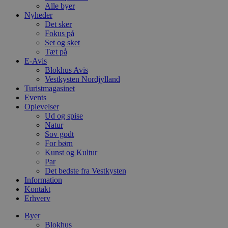
Alle byer
Nyheder
Det sker
Fokus på
Set og sket
Tæt på
E-Avis
Blokhus Avis
Vestkysten Nordjylland
Turistmagasinet
Events
Oplevelser
Ud og spise
Natur
Sov godt
For børn
Kunst og Kultur
Par
Det bedste fra Vestkysten
Information
Kontakt
Erhverv
Byer
Blokhus