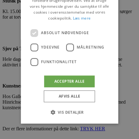
forbedre brugeroplevelsen. Ved at bruge
Musik på torvet
vores hjemmeside giver du samtykke til alle
Kl. 15.00 fyres der op for sækkepiberne. Aalborg Pipeband sørger
cookies i overensstemmelse med vores
for at torvet fyldes med skosk musik når det er bedst.
cookiepolitik.
Læs mere
ABSOLUT NØDVENDIGE
YDEEVNE
MÅLRETNING
Sjov på Torvet
Hele dagen er der elastikjumping på torvet. Bemærk at denne
FUNKTIONALITET
aktivitet ikke gennemføres hvis vejrforholdene forhindrer det.
ACCEPTER ALLE
Kunstnerbesøg
AFVIS ALLE
Hos Galleri Blokhus har man besøg af kunstneren Birthe
Hinrichsen. Kom og opleve hendes malerier og få en snak med
kunstneren.
VIS DETALJER
Der er flere informationer på dette link:
TRYK HER
Absolut nødvendige
Ydeevne