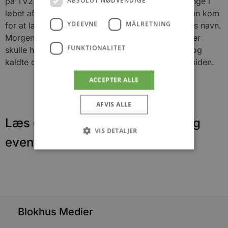
ABSOLUT NØDVENDIGE
på TV2 Nord, har besøgt badenymferne flere gange i
løbet af de sidste 15 år. Èn af de første gange, han kom
YDEEVNE
MÅLRETNING
for at lave et interview, spurgte han til foreningens navn.
Morgenbaderne vidste ikke lige, hvad de hed, eller
FUNKTIONALITET
skulle hedde, men Mogens var hurtig i replikken og
kaldte dem Søstjernerne. Det har de heddet lige siden.
ACCEPTER ALLE
AFVIS ALLE
Læs om fantastiske oplevelser og
VIS DETALJER
events
Absolut nødvendige
Ydeevne
Målretning
Funktionalitet
Absolut nødvendige cookies muliggør
Blokhus Medier
hjemmesidens grundlæggende funktionalitet
såsom brugerlogin og kontoadministration.
Hjemmesiden kan ikke bruges korrekt uden de