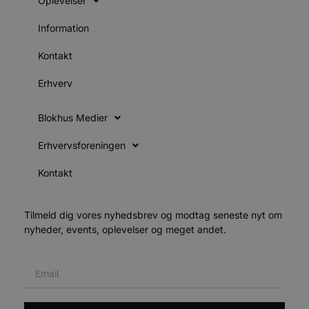
Oplevelser
o
v
b
Information
D
e
g
Kontakt
n
h
b
Erhverv
s
w
e
Blokhus Medier
e
o
l
Erhvervsforeningen
e
m
Kontakt
CookieScriptConsent
4 uger 2
D
CookieScript
dage
b
blokhus.dk
C
S
Tilmeld dig vores nyhedsbrev og modtag seneste nyt om
t
h
nyheder, events, oplevelser og meget andet.
p
s
b
e
a
S
c
f