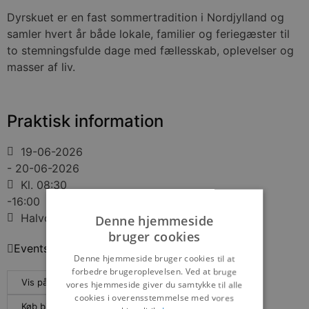
Dyrskuet er en fast sommertradition i Nordjylland og
samler hvert år både lokale, familier og feriegæster til
to stemningsfulde dage med fællesskab, oplevelser og
masser af liv.
Praktisk information
19-06-2026
- 20-06-2026
Kl. 08:30
-16:00
Halvorsmindevej 31, 9800 Hjørring
Denne hjemmeside
bruger cookies
Events
Denne hjemmeside bruger cookies til at
forbedre brugeroplevelsen. Ved at bruge
Vis på maps
vores hjemmeside giver du samtykke til alle
cookies i overensstemmelse med vores
Køb billetter