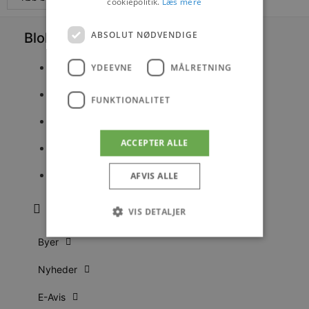
cookiepolitik.
Læs mere
ABSOLUT NØDVENDIGE
Blokhus Medier
Torvet 7B, 1. sal, 9492 Blokhus
YDEEVNE
MÅLRETNING
70200123
FUNKTIONALITET
mail@blokhus.dk
ACCEPTER ALLE
CVR: 26486378
Cookiepolitik
AFVIS ALLE
VIS DETALJER
Byer
Absolut nødvendige
Ydeevne
Nyheder
Målretning
Funktionalitet
E-Avis