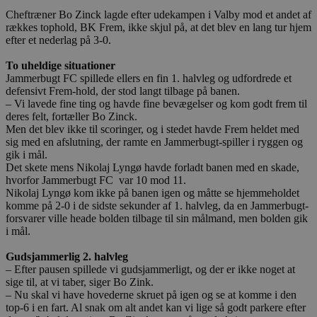
Cheftræner Bo Zinck lagde efter udekampen i Valby mod et andet af
rækkes tophold, BK Frem, ikke skjul på, at det blev en lang tur hjem
efter et nederlag på 3-0.
To uheldige situationer
Jammerbugt FC spillede ellers en fin 1. halvleg og udfordrede et
defensivt Frem-hold, der stod langt tilbage på banen.
– Vi lavede fine ting og havde fine bevægelser og kom godt frem til
deres felt, fortæller Bo Zinck.
Men det blev ikke til scoringer, og i stedet havde Frem heldet med
sig med en afslutning, der ramte en Jammerbugt-spiller i ryggen og
gik i mål.
Det skete mens Nikolaj Lyngø havde forladt banen med en skade,
hvorfor Jammerbugt FC var 10 mod 11.
Nikolaj Lyngø kom ikke på banen igen og måtte se hjemmeholdet
komme på 2-0 i de sidste sekunder af 1. halvleg, da en Jammerbugt-
forsvarer ville heade bolden tilbage til sin målmand, men bolden gik
i mål.
Gudsjammerlig 2. halvleg
– Efter pausen spillede vi gudsjammerligt, og der er ikke noget at
sige til, at vi taber, siger Bo Zink.
– Nu skal vi have hovederne skruet på igen og se at komme i den
top-6 i en fart. Al snak om alt andet kan vi lige så godt parkere efter