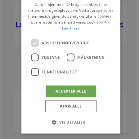
Denne hjemmeside bruger cookies til at
PANDRUP
NYHEDER
forbedre brugeroplevelsen. Ved at bruge vores
hjemmeside giver du samtykke til alle cookies i
overensstemmelse med vores cookiepolitik.
Lokale projekter kan påbegyndes
Læs mere
ABSOLUT NØDVENDIGE
30. JANUAR 2026
YDEEVNE
MÅLRETNING
FUNKTIONALITET
ACCEPTER ALLE
PANDRUP
NYHEDER
AFVIS ALLE
Liv i midtbyen
VIS DETALJER
10. OKTOBER 2025