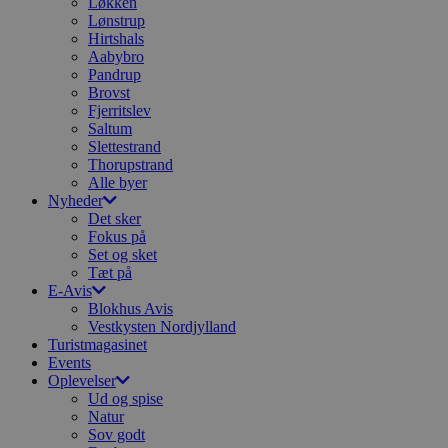
Løkken
Lønstrup
Hirtshals
Aabybro
Pandrup
Brovst
Fjerritslev
Saltum
Slettestrand
Thorupstrand
Alle byer
Nyheder
Det sker
Fokus på
Set og sket
Tæt på
E-Avis
Blokhus Avis
Vestkysten Nordjylland
Turistmagasinet
Events
Oplevelser
Ud og spise
Natur
Sov godt