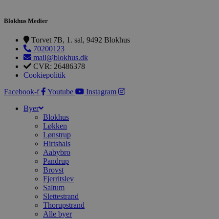
t
PHPSESSID
Session
C
PHP.net
Blokhus Medier
g
blokhus.dk
a
b
Torvet 7B, 1. sal, 9492 Blokhus
s
70200123
e
i
mail@blokhus.dk
d
CVR: 26486378
o
Cookiepolitik
v
b
D
Facebook-f
Youtube
Instagram
e
g
Byer
n
Blokhus
h
b
Løkken
s
Lønstrup
w
Hirtshals
e
Aabybro
e
o
Pandrup
l
Brovst
e
Fjerritslev
m
Saltum
CookieScriptConsent
4 uger 2
D
CookieScript
Slettestrand
dage
b
blokhus.dk
Thorupstrand
C
Alle byer
S