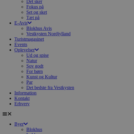
Det sker
Fokus på
Set og sket
Tæt på
E-Avis
Blokhus Avis
Vestkysten Nordjylland
Turistmagasinet
Events
Oplevelser
Ud og spise
Natur
Sov godt
For børn
Kunst og Kultur
Par
Det bedste fra Vestkysten
Information
Kontakt
Erhverv
Byer
Blokhus