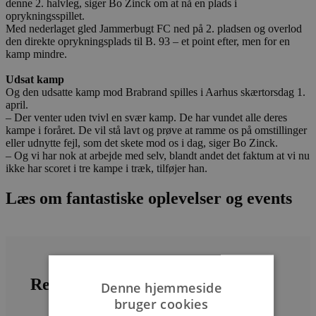
denne 2. halvleg, siger Bo Zinck om at nå en plads i
oprykningsspillet.
Med nederlaget gled Jammerbugt FC ned på 2. pladsen og overlod
den direkte oprykningsplads til B. 93 – et point efter, men for en
kamp mindre.
Udsat kamp
Og den udsatte kamp mod Brabrand spilles i Aarhus skærtorsdag 1.
april.
– Der venter uden tvivl en svær kamp. De har vundet alle deres
kampe i foråret. De vil stå lavt og prøve at ramme os på omstillinger
eller udnytte fejl, som det skete mod os i dag, siger Bo Zinck.
– Og vi har nok at arbejde med selv, blandt andet det faktum at vi nu
ikke har scoret i tre kampe i træk, tilføjer han.
Læs om fantastiske oplevelser og events
Relaterede artikler
Denne hjemmeside
bruger cookies