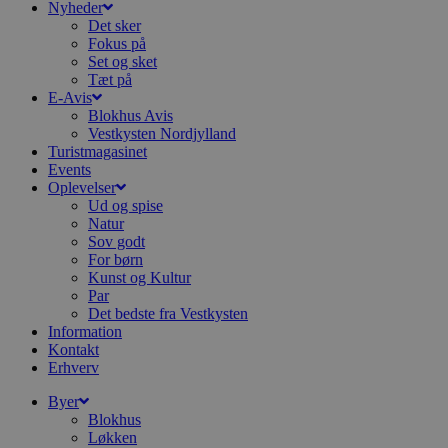
t
Nyheder
h
Det sker
p
Fokus på
s
Set og sket
b
e
Tæt på
a
E-Avis
S
Blokhus Avis
c
f
Vestkysten Nordjylland
k
Turistmagasinet
Events
pys_start_session
.blokhus.dk
Session
D
Oplevelser
b
o
Ud og spise
b
Natur
t
Sov godt
d
g
For børn
h
Kunst og Kultur
o
Par
e
Det bedste fra Vestkysten
h
t
Information
Kontakt
VISITOR_PRIVACY_METADATA
5 måneder
D
YouTube
Erhverv
4 uger
b
.youtube.com
b
Byer
s
Blokhus
p
Løkken
f