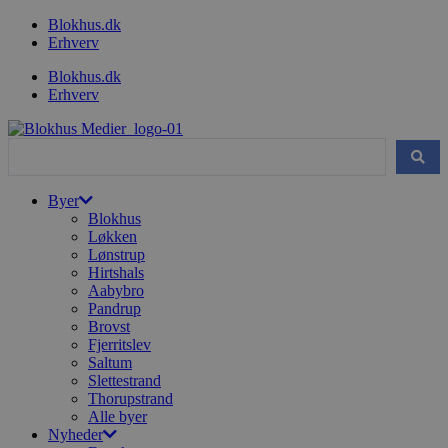
Videre
Blokhus.dk
til
Erhverv
indhold
Blokhus.dk
Erhverv
Search
...
Byer
Blokhus
Løkken
Lønstrup
Hirtshals
Aabybro
Pandrup
Brovst
Fjerritslev
Saltum
Slettestrand
Thorupstrand
Alle byer
Nyheder