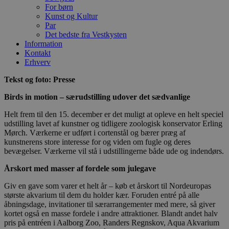
For børn
Kunst og Kultur
Par
Det bedste fra Vestkysten
Information
Kontakt
Erhverv
Tekst og foto: Presse
Birds in motion – særudstilling udover det sædvanlige
Helt frem til den 15. december er det muligt at opleve en helt speciel
udstilling lavet af kunstner og tidligere zoologisk konservator Erling
Mørch. Værkerne er udført i cortenstål og bærer præg af
kunstnerens store interesse for og viden om fugle og deres
bevægelser. Værkerne vil stå i udstillingerne både ude og indendørs.
Årskort med masser af fordele som julegave
Giv en gave som varer et helt år – køb et årskort til Nordeuropas
største akvarium til dem du holder kær. Foruden entré på alle
åbningsdage, invitationer til særarrangementer med mere, så giver
kortet også en masse fordele i andre attraktioner. Blandt andet halv
pris på entréen i Aalborg Zoo, Randers Regnskov, Aqua Akvarium