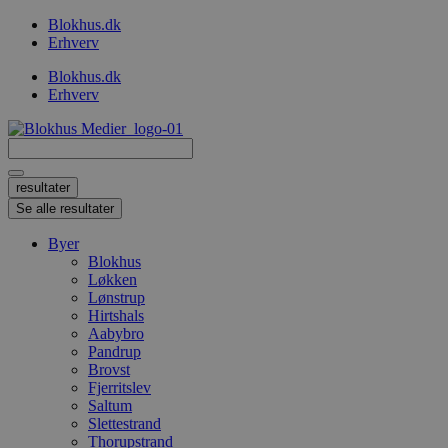
Videre
Blokhus.dk
til
Erhverv
indhold
Blokhus.dk
Erhverv
Search
...
resultater
Se alle resultater
Byer
Blokhus
Løkken
Lønstrup
Hirtshals
Aabybro
Pandrup
Brovst
Fjerritslev
Saltum
Slettestrand
Thorupstrand