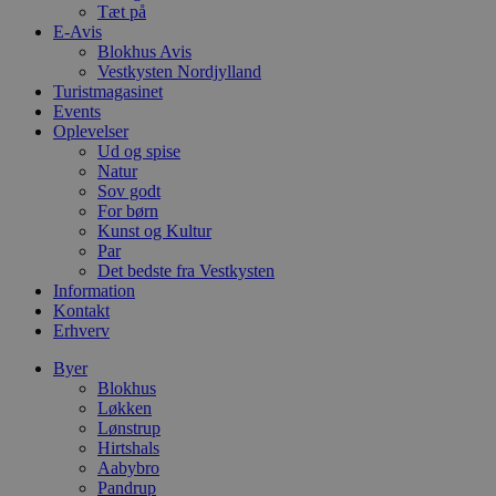
s
Tæt på
e
E-Avis
i
Blokhus Avis
d
o
Vestkysten Nordjylland
v
Turistmagasinet
b
Events
D
e
Oplevelser
g
Ud og spise
n
Natur
h
Sov godt
b
s
For børn
w
Kunst og Kultur
e
Par
e
o
Det bedste fra Vestkysten
l
Information
e
Kontakt
m
Erhverv
CookieScriptConsent
4 uger 2
D
CookieScript
dage
b
blokhus.dk
Byer
C
Blokhus
S
Løkken
t
h
Lønstrup
p
Hirtshals
s
Aabybro
b
e
Pandrup