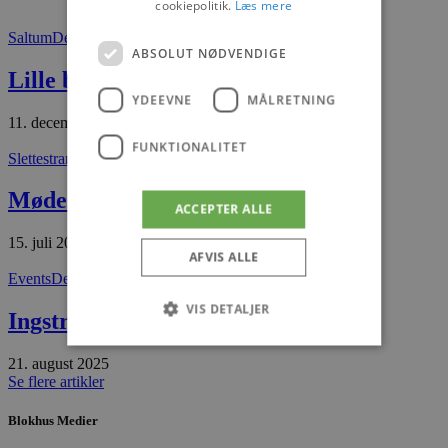
cookiepolitik.
Læs mere
Saltum
Det sker
ABSOLUT NØDVENDIGE
Lille by – stor lyd
YDEEVNE
MÅLRETNING
11. december 2025
FUNKTIONALITET
Slettestrand
Nyheder
Mødested Slettestrand
ACCEPTER ALLE
15. juli 2026
AFVIS ALLE
Events
Det sker
VIS DETALJER
Ingstrup Bogfestival
21. august 2025
Se flere artikler
Absolut nødvendige
Ydeevne
Målretning
Funktionalitet
Blokhus Medier