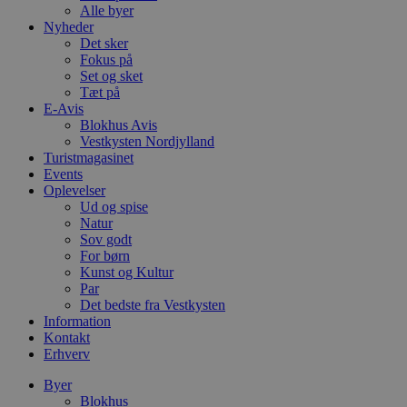
Alle byer
Nyheder
Det sker
Fokus på
Set og sket
Tæt på
E-Avis
Blokhus Avis
Vestkysten Nordjylland
Turistmagasinet
Events
Oplevelser
Ud og spise
Natur
Sov godt
For børn
Kunst og Kultur
Par
Det bedste fra Vestkysten
Information
Kontakt
Erhverv
Byer
Blokhus