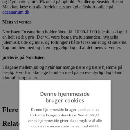
og Dyrepark samt 20% rabat på ophold i Skallerup Seaside Resort.
Man kan læse om alle fordelene, samt købe årskort online på
oceanarium.dk.
Mens vi venter
Nordsøen Oceanarium holder åbent kl. 10.00-13.00 juleaftensdag til
en helt særlig pris. Der vil være besøg fra julemanden, hyggelig
julemusik ude og inde, og fodringer i både Oceanariet og af sælerne.
Tag familien med og få en hyggelig dag ud af det mens vi venter.
juleferie på Nordsøen
I dagene mellem jul og nytår har mange nære og kære hjemme på
besøg. Hvorfor ikke tage familien med på en eventyrlig dag blandt
klumpfisk og sæler.
Denne hjemmeside
bruger cookies
Flere nyheder
Denne hjemmeside bruger cookies til at
forbedre brugeroplevelsen. Ved at bruge
vores hjemmeside giver du samtykke til alle
Relaterede artikler
cookies i overensstemmelse med vores