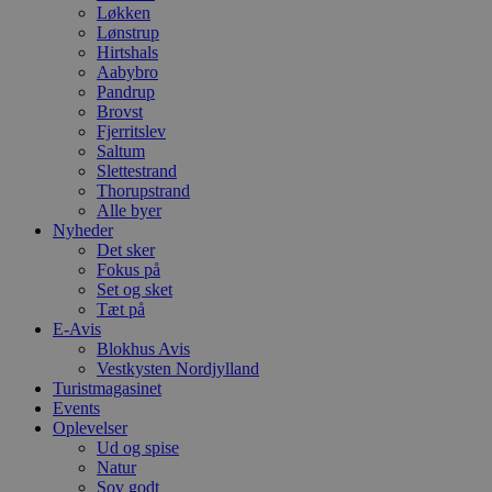
Løkken
Lønstrup
Hirtshals
Aabybro
Pandrup
Brovst
Fjerritslev
Saltum
Slettestrand
Thorupstrand
Alle byer
Nyheder
Det sker
Fokus på
Set og sket
Tæt på
E-Avis
Blokhus Avis
Vestkysten Nordjylland
Turistmagasinet
Events
Oplevelser
Ud og spise
Natur
Sov godt