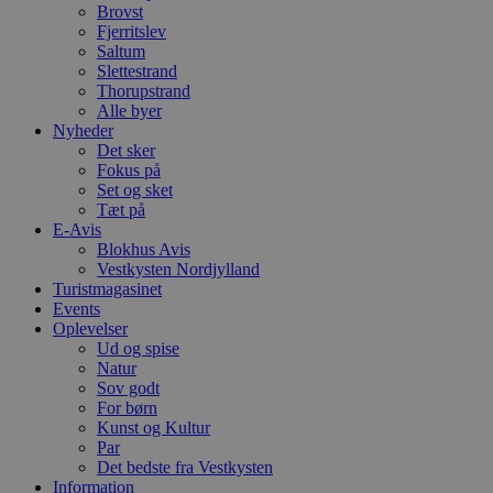
a
Brovst
S
Fjerritslev
c
Saltum
f
k
Slettestrand
Thorupstrand
pys_start_session
.blokhus.dk
Session
D
Alle byer
b
Nyheder
o
b
Det sker
t
Fokus på
d
Set og sket
g
h
Tæt på
o
E-Avis
e
Blokhus Avis
h
Vestkysten Nordjylland
ti
Turistmagasinet
VISITOR_PRIVACY_METADATA
5 måneder
D
YouTube
Events
4 uger
b
.youtube.com
Oplevelser
g
b
Ud og spise
s
Natur
p
Sov godt
f
For børn
i
w
Kunst og Kultur
r
Par
p
Det bedste fra Vestkysten
b
s
Information