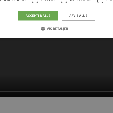
ACCEPTER ALLE
AFVIS ALLE
VIS DETALJER
Absolut nødvendige
Ydeevne
Målretning
Funktionalitet
 muliggør hjemmesidens grundlæggende funktionalitet såsom brugerlogin og kontoad
n de absolut nødvendige cookies.
Udbyder
/
Udløbsdato
Beskrivelse
Domæne
.blokhus.dk
59 minutter
Denne cookie bruges til at begrænse, hvor mang
57
udløse visse server-sidefunktioner inden for en 
sekunder
at forbedre hjemmesidens ydeevne og forhindre 
Session
Cookie genereret af applikationer baseret på PHP
PHP.net
generel identifikator, der bruges til at opretholde
blokhus.dk
brugersessioner. Det er normalt et tilfældigt g
det bruges kan være specifikt for webstedet, me
opretholde en logget status for en bruger mellem