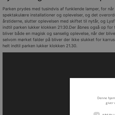
Parken prydes med tusindvis af funklende lamper, for når 
spektakulære installationer og oplevelser, og det overor
årstiderne, slutter oplevelsen med skiftet til nytår, og Lys
indtil parken lukker klokken 21:30.Der åbnes også op for f
bliver både en magisk og sanselig oplevelse, når der blive
selvom mørket falder på bliver der ikke slukket for karrus
helt indtil parken lukker klokken 21.30.
Denne hjemm
giver 
ABSOL