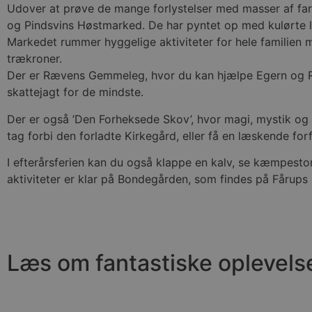
Udover at prøve de mange forlystelser med masser af far
CookieScriptConsent
og Pindsvins Høstmarked. De har pyntet op med kulørte la
Markedet rummer hyggelige aktiviteter for hele familie
pys_start_session
trækroner.
Der er Rævens Gemmeleg, hvor du kan hjælpe Egern og Ræv
VISITOR_PRIVACY_METAD
skattejagt for de mindste.
Der er også ’Den Forheksede Skov’, hvor magi, mystik og
tag forbi den forladte Kirkegård, eller få en læskende for
I efterårsferien kan du også klappe en kalv, se kæmpest
Udbyder
Navn
Domæne
Udby
aktiviteter er klar på Bondegården, som findes på Fårups 
Navn
Navn
Dom
pys_first_visit
.blokhus.
_gid
_gcl_au
Googl
.blok
_ga
Googl
__Secure-
.blok
ROLLOUT_TOKEN
Læs om fantastiske oplevels
pbid
pys_landing_page
now-