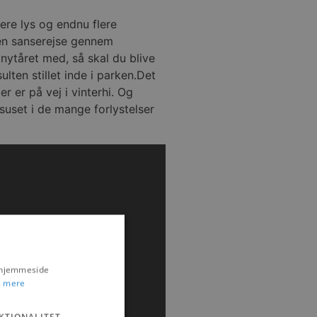
ere lys og endnu flere
 en sanserejse gennem
e nytåret med, så skal du blive
lten stillet inde i parken.Det
r er på vej i vinterhi. Og
nsuset i de mange forlystelser
s hjemmeside
 mere
KTIONALITET