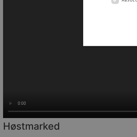
Absolut nødvendige cookies
kan ikke bruges korrekt ude
Navn
pys_session_limit
PHPSESSID
Høstmarked