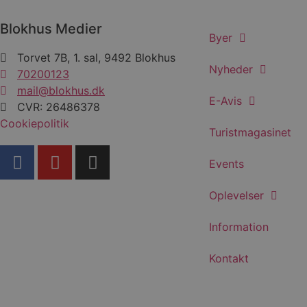
cowo
.blok
_fbp
Blokhus Medier
_ga_PJR83J7HYC
.blok
Byer
Torvet 7B, 1. sal, 9492 Blokhus
pysTrafficSource
.blok
_gat_gtag_UA_74178830_1
Nyheder
70200123
mail@blokhus.dk
YSC
E-Avis
CVR: 26486378
VISITOR_INFO1_LIVE
Cookiepolitik
Turistmagasinet
Events
__Secure-YNID
Oplevelser
Information
Kontakt