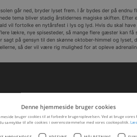
solen går ned, bryder lyset frem. I år bydes der på endnu fl
dnede tema bliver stadig årstidernes magiske skiften. Efter
fald vil fortolke en nytårsfest i lys og lyd. Hvis du skal hav
lere lækre, nye spisesteder, så mange flere gæster kan få su
r sagt på gensyn til den skønne oktober-himmel og lyset, de
ellerne, så der vil være rig mulighed for at opleve adrenali
Denne hjemmeside bruger cookies
eside bruger cookies til at forbedre brugeroplevelsen. Ved at bruge vore
du samtykke til alle cookies i overensstemmelse med vores cookiepolitik.
Læs
UT NØDVENDIGE
YDEEVNE
MÅLRETNING
FUN