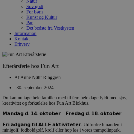
Natur
Sov godt
For børn
Kunst og Kultur
Par
Det bedste fra Vestkysten
Information
Kontakt
Erhverv
Efterårsferie hos Fun Art
Af
Anne Nøhr Ringgren
|
30. september 2024
Du kan nu tage hele familien med til fem hele dage fyldt med sjov,
kreativitet og forkælelse hos Fun Art Blokhus.
𝗠𝗮𝗻𝗱𝗮𝗴 𝗱. 𝟭𝟰. 𝗼𝗸𝘁𝗼𝗯𝗲𝗿 – 𝗙𝗿𝗲𝗱𝗮𝗴 𝗱. 𝟭𝟴. 𝗼𝗸𝘁𝗼𝗯𝗲𝗿
𝗙𝗿𝗶 𝗮𝗱𝗴𝗮𝗻𝗴 𝘁𝗶𝗹 𝗔𝗟𝗟𝗘 𝗮𝗸𝘁𝗶𝘃𝗶𝘁𝗲𝘁𝗲𝗿.
Udfordre hinanden i
minigolf, fodboldgolf, krolf eller hop løs i vores trampolinpark.