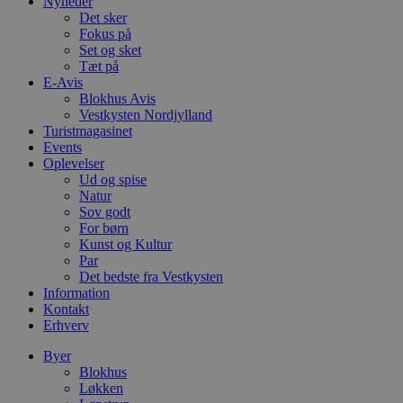
Nyheder
Det sker
pys_session_limit
.blokhus.dk
59 minutter
D
Fokus på
57
b
Set og sket
sekunder
b
m
Tæt på
b
E-Avis
u
Blokhus Avis
s
s
Vestkysten Nordjylland
i
Turistmagasinet
g
Events
d
Oplevelser
f
h
Ud og spise
y
Natur
f
Sov godt
m
t
For børn
Kunst og Kultur
PHPSESSID
Session
C
PHP.net
Par
g
blokhus.dk
Det bedste fra Vestkysten
a
b
Information
s
Kontakt
e
Erhverv
i
d
o
Byer
v
Blokhus
b
Løkken
D