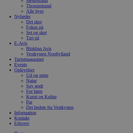
Slettestrand
Thorupstrand
Alle byer
Nyheder
Det sker
Fokus på
Set og sket
Tæt på
E-Avis
Blokhus Avis
Vestkysten Nordjylland
Turistmagasinet
Events
Oplevelser
Ud og spise
Natur
Sov godt
For børn
Kunst og Kultur
Par
Det bedste fra Vestkysten
Information
Kontakt
Erhverv