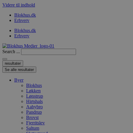
Videre til indhold
Blokhus.dk
Erhverv
Blokhus.dk
Erhverv
Search ...
resultater
Se alle resultater
Byer
Blokhus
Løkken
Lønstrup
Hirtshals
Aabybro
Pandrup
Brovst
Fjerritslev
Saltum