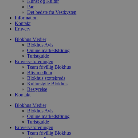
Kunst og Kultur
o
b
Par
t
Det bedste fra Vestkysten
d
Information
g
h
Kontakt
o
Erhverv
e
h
Blokhus Medier
ti
Blokhus Avis
VISITOR_PRIVACY_METADATA
5 måneder
D
YouTube
Online markedsføring
4 uger
b
.youtube.com
Turistguide
g
Erhvervsforeningen
b
s
Team frivillig Blokhus
p
Bliv medlem
f
Blokhus støttekreds
i
w
Kulturstøtte Blokhus
r
Bestyrelse
p
Kontakt
b
s
f
Blokhus Medier
p
Blokhus Avis
b
Online markedsføring
p
Turistguide
o
i
Erhvervsforeningen
d
Team frivillig Blokhus
p