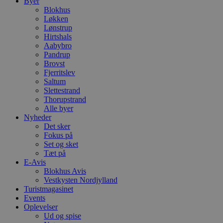
Byer
Blokhus
Løkken
Lønstrup
Hirtshals
Aabybro
Pandrup
Brovst
Fjerritslev
Saltum
Slettestrand
Thorupstrand
Alle byer
Nyheder
Det sker
Fokus på
Set og sket
Tæt på
E-Avis
Blokhus Avis
Vestkysten Nordjylland
Turistmagasinet
Events
Oplevelser
Ud og spise