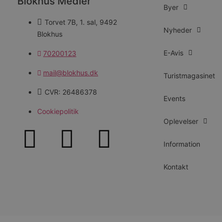
Blokhus Medier
Byer
__Secure-YNID
Torvet 7B, 1. sal, 9492
Nyheder
Blokhus
E-Avis
70200123
mail@blokhus.dk
Turistmagasinet
CVR: 26486378
Events
Cookiepolitik
Oplevelser
Information
Kontakt