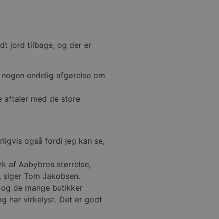
ministration. Hjemmesiden
t jord tilbage, og der er
e gange en bruger kan
given periode, der forsøger
misbrug af tjenester.
e nogen endelig afgørelse om
-sproget. Dette er en
 variabler for
enereret nummer, hvordan
e aftaler med de store
n et godt eksempel er at
 siderne.
ten til at huske
nødvendigt, at Cookie-
ligvis også fordi jeg kan se,
 session tilstand, mens de
eller data poster huskes
k af Aabybros størrelse,
, siger Tom Jakobsen.
ykke og privatlivsvalg for
, og de mange butikker
r data på den besøgendes
e af personlige oplysninger
 har virkelyst. Det er godt
et i fremtidige sessioner.