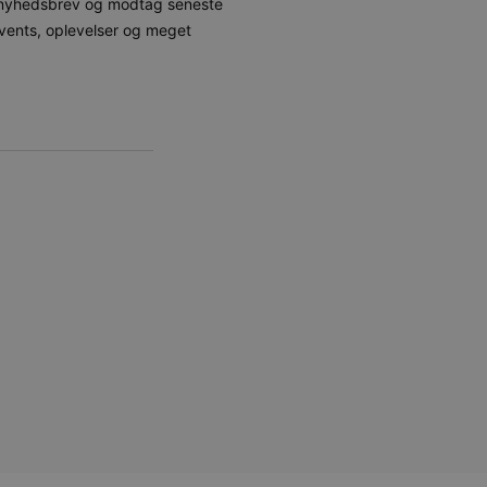
s nyhedsbrev og modtag seneste
vents, oplevelser og meget
t unikt, anonymiseret
s adfærd og præferencer på
, tilpasse annoncering samt
cure- sikrer, at cookiens
forbindelse.