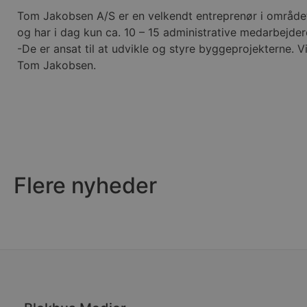
Tom Jakobsen A/S er en velkendt entreprenør i området
Udbyder
Navn
Domæne
Udby
og har i dag kun ca. 10 – 15 administrative medarbejder
Navn
Navn
Dom
-De er ansat til at udvikle og styre byggeprojekterne. 
pys_first_visit
.blokhus.
_gid
_gcl_au
Googl
Tom Jakobsen.
.blok
_ga
Googl
__Secure-
.blok
ROLLOUT_TOKEN
pbid
pys_landing_page
now-
cowo
.blok
Flere nyheder
_fbp
_ga_PJR83J7HYC
.blok
pysTrafficSource
.blok
_gat_gtag_UA_74178830_1
YSC
VISITOR_INFO1_LIVE