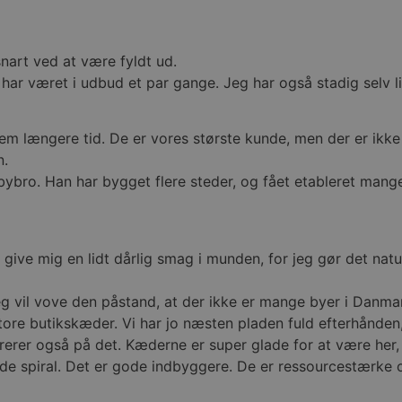
 muliggør hjemmesidens grundlæggende funktionalitet såsom brugerlogin og kontoad
n de absolut nødvendige cookies.
nart ved at være fyldt ud.
Udbyder
/
Udløbsdato
Beskrivelse
Domæne
r været i udbud et par gange. Jeg har også stadig selv lid
.blokhus.dk
59 minutter
Denne cookie bruges til at begrænse, hvor mang
57
udløse visse server-sidefunktioner inden for en 
sekunder
at forbedre hjemmesidens ydeevne og forhindre 
em længere tid. De er vores største kunde, men der er ikk
Session
Cookie genereret af applikationer baseret på PHP
PHP.net
n.
generel identifikator, der bruges til at opretholde
blokhus.dk
brugersessioner. Det er normalt et tilfældigt g
bybro. Han har bygget flere steder, og fået etableret mang
det bruges kan være specifikt for webstedet, me
opretholde en logget status for en bruger mellem
4 uger 2
Denne cookie bruges af Cookie-Script.com-tjenes
CookieScript
dage
præferencer om samtykke til besøgende. Det er 
blokhus.dk
Script.com cookiebanner fungerer korrekt.
ive mig en lidt dårlig smag i munden, for jeg gør det natur
.blokhus.dk
Session
Denne cookie bruges til at opretholde en brugers
navigerer gennem hjemmesiden, og sikre, at valg 
 vil vove den påstand, at der ikke er mange byer i Danmar
fra side til side.
tore butikskæder. Vi har jo næsten pladen fuld efterhånden
ATA
5 måneder
Denne cookie bruges til at gemme brugerens samt
YouTube
ukrerer også på det. Kæderne er super glade for at være her
4 uger
deres interaktion med webstedet. Det registrere
.youtube.com
samtykke om forskellige politikker for beskyttels
e spiral. Det er gode indbyggere. De er ressourcestærke og
og indstillinger, så deres præferencer bliver hædr