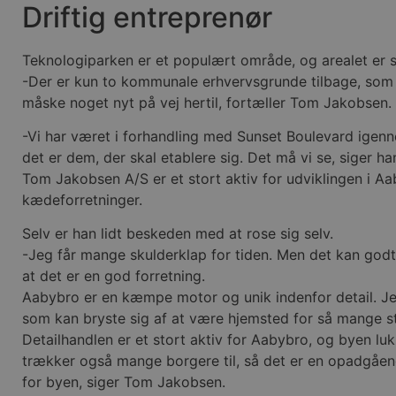
Driftig entreprenør
Absolut nødvendige cookies
kan ikke bruges korrekt ude
Teknologiparken er et populært område, og arealet er s
Navn
-Der er kun to kommunale erhvervsgrunde tilbage, som ha
måske noget nyt på vej hertil, fortæller Tom Jakobsen.
pys_session_limit
-Vi har været i forhandling med Sunset Boulevard igenn
PHPSESSID
det er dem, der skal etablere sig. Det må vi se, siger ha
Tom Jakobsen A/S er et stort aktiv for udviklingen i Aa
kædeforretninger.
CookieScriptConsent
Selv er han lidt beskeden med at rose sig selv.
-Jeg får mange skulderklap for tiden. Men det kan godt g
at det er en god forretning.
pys_start_session
Aabybro er en kæmpe motor og unik indenfor detail. Jeg
som kan bryste sig af at være hjemsted for så mange s
VISITOR_PRIVACY_METAD
Detailhandlen er et stort aktiv for Aabybro, og byen l
trækker også mange borgere til, så det er en opadgåend
for byen, siger Tom Jakobsen.