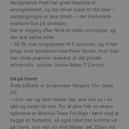
Nordjyllands Politi har givet tilladelse til
b
D
arrangementet, og der bliver plads til 150 biler –
e
g
campingvogne er ikke tilladt – i det markerede
n
eventområde på stranden.
h
b
Der er adgang efter først-til-mølle princippet, og
s
w
der skal købes billet.
e
e
– Så får man bingoplader til 5 personer, og vi har
o
bingo over bilradioen med Peter Skram, hvor man
l
e
kan vinde præmier skænket af det private
m
erhvervsliv, oplyser Jannie Ratke O´Connor.
CookieScriptConsent
4 uger 2
D
CookieScript
dage
b
blokhus.dk
C
Ud på havet
S
t
Årets båltaler er borgmester Mogens Chr. Gade
h
p
(V).
s
– Hvis vejr og vind tillader det, skal han ud i en
b
e
båd og holde sin tale. For at give folk en ekstra
a
S
oplevelse er Blokhus Team Frivillige i færd med at
c
bygge en flydedok, så også bålet kan komme ud
f
k
på havet, hvis vejr og vind tillader det. Ellers må