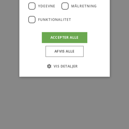
YDEEVNE
MÅLRETNING
FUNKTIONALITET
ACCEPTER ALLE
AFVIS ALLE
VIS DETALJER
Absolut nødvendige
Ydeevne
Målretning
Funktionalitet
Absolut nødvendige cookies muliggør
hjemmesidens grundlæggende funktionalitet
såsom brugerlogin og kontoadministration.
Hjemmesiden kan ikke bruges korrekt uden de
absolut nødvendige cookies.