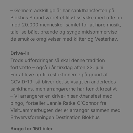
Udbyder
/
Navn
Udløbsdato
B
– Gennem adskillige år har sankthansfesten på
Domæne
Blokhus Strand været et tilløbsstykke med ofte op
pys_session_limit
.blokhus.dk
59 minutter
D
57
b
mod 20.000 mennesker samlet for at høre musik,
sekunder
b
tale, se bålet brænde og synge midsommervise i
m
b
de smukke omgivelser med klitter og Vesterhav.
u
s
s
i
Drive-in
g
Trods udfordringer så skal denne tradition
d
f
fortsætte – også i år tirsdag aften 23. juni.
h
y
For at leve op til restriktionerne på grund af
f
COVID-19, så bliver det selvsagt en anderledes
m
t
sankthans, men arrangørerne har tænkt kreativt
PHPSESSID
Session
C
PHP.net
– Vi arrangerer en drive-in sankthansfest med
g
blokhus.dk
bingo, fortæller Jannie Ratke O´Connor fra
a
b
VisitJammerbugten der er arrangør sammen med
s
e
Erhvervsforeningen Destination Blokhus
i
d
o
Bingo for 150 biler
v