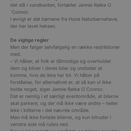
pys_start_session
.blokhus.dk
Session
D
det stå i vandkanten, fortæller Jannie Ratke O
b
´Connor.
o
b
I øvrigt er det børnene fra Hune Naturbørnehave,
t
d
der har lavet heksen.
g
h
o
De vigtige regler
e
h
Men der følger selvfølgelig en række restriktioner
ti
med.
VISITOR_PRIVACY_METADATA
5 måneder
D
YouTube
– Vi håber, at folk er tålmodige og overholder
4 uger
b
.youtube.com
g
dem og bliver i deres biler og undlader at
b
s
komme, hvis de ikke har bil. Vi håber på
p
f
forståelse, for alternativet er, at så kan vi ikke
i
holde noget, siger Jannie Ratke O´Connor.
w
r
Det er nemlig i et særligt eventområde, at bilerne
p
b
skal parkere, og der må ikke være andre – heller
s
ikke i klitterne i det nævnte område.
f
p
Man må ikke forlade bilerne, og kun bilruder i
b
p
venstre side må rulles ned.
o
i