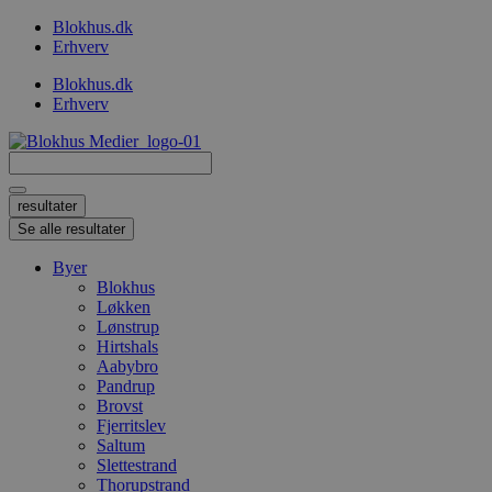
Videre
Blokhus.dk
til
Erhverv
indhold
Blokhus.dk
Erhverv
Search
...
resultater
Se alle resultater
Byer
Blokhus
Løkken
Lønstrup
Hirtshals
Aabybro
Pandrup
Brovst
Fjerritslev
Saltum
Slettestrand
Thorupstrand