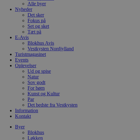
Alle byer
Nyheder
Det sker
Fokus på
Set og sket
Tæt på
E-Avis
Blokhus Avis
Vestkysten Nordjylland
Turistmagasinet
Events
Oplevelser
Ud og spise
Natur
Sov godt
For børn
Kunst og Kultur
Par
Det bedste fra Vestkysten
Information
Kontakt
Byer
Blokhus
Løkken