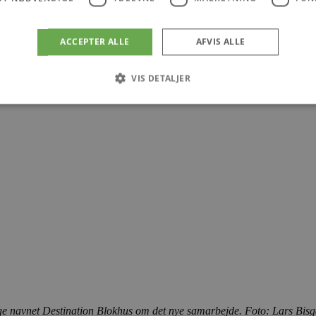
 vil vi selvfølgelig gerne kunne fortsætte med, så pengene ikke er spildt
ation Blokhus, og så droppede man "Samvirket" som oprindeligt var lag
ACCEPTER ALLE
AFVIS ALLE
VIS DETALJER
Absolut nødvendige
Ydeevne
Målretning
Funktionalitet
 muliggør hjemmesidens grundlæggende funktionalitet såsom brugerlogin og kontoad
n de absolut nødvendige cookies.
Udbyder
/
Udløbsdato
Beskrivelse
Domæne
.blokhus.dk
59 minutter
Denne cookie bruges til at begrænse, hvor mang
57
udløse visse server-sidefunktioner inden for en 
sekunder
at forbedre hjemmesidens ydeevne og forhindre 
Session
Cookie genereret af applikationer baseret på PHP
PHP.net
generel identifikator, der bruges til at opretholde
blokhus.dk
brugersessioner. Det er normalt et tilfældigt g
det bruges kan være specifikt for webstedet, me
opretholde en logget status for en bruger mellem
 navnet Destination Blokhus om det nye samarbejde. Foto: Lars Bisga