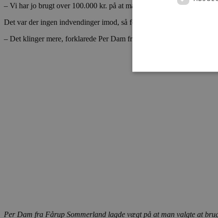
– Vi har jo brugt over 100.000 kr. på at markedsføre dette navn, så det
Det var der ingen indvendinger imod, så foreningens navn blev Destin
– Det klinger mere, forklarede Per Dam fra Fårup Sommerland.
Absolut nødvendige cookies
kan ikke bruges korrekt ude
Navn
pys_session_limit
PHPSESSID
Per Dam fra Fårup Sommerland lagde vægt på at man valgte at bruge