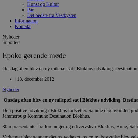
Kunst og Kultur
Par
Det bedste fra Vestkysten
Information
Kontakt
Nyheder
imported
Epoke gørende møde
Onsdag aften blev en ny milepæl sat i Blokhus udvikling. Destinatio
|
13. december 2012
Nyheder
Onsdag aften blev en ny milepæl sat i Blokhus udvikling. Destin
Den positive udvikling i Blokhus fortsætter. Samme dag hvor den g
Jammerbugt Kommune Destination Blokhus.
30 repræsentanter fra foreninger og erhvervsliv i Blokhus, Hune, Salt
Vedtægter blev gennemgået og vedtaget, og en ny bestyrelse blev valg