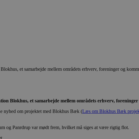
n Blokhus, et samarbejde mellem områdets erhverv, foreninger og kommun
ation Blokhus, et samarbejde mellem områdets erhverv, foreninger 
ode nyhed om projektet med Blokhus Bæk (
Læs om Blokhus Bæk projekt
um og Panrdrup var mødt frem, hvilket må siges at være rigtig flot.
t.