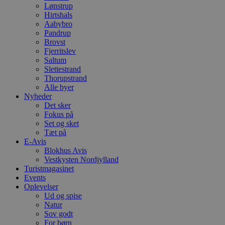
Lønstrup
Hirtshals
Aabybro
Pandrup
Brovst
Fjerritslev
Saltum
Slettestrand
Thorupstrand
Alle byer
Nyheder
Det sker
Fokus på
Set og sket
Tæt på
E-Avis
Blokhus Avis
Vestkysten Nordjylland
Turistmagasinet
Events
Oplevelser
Ud og spise
Natur
Sov godt
For børn