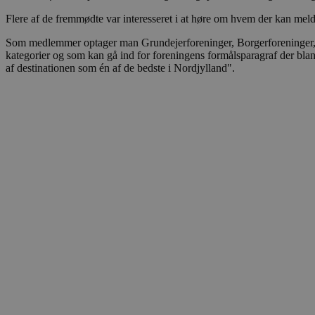
CookieScriptConsent
Flere af de fremmødte var interesseret i at høre om hvem der kan mel
Som medlemmer optager man Grundejerforeninger, Borgerforeninger, 
pys_start_session
kategorier og som kan gå ind for foreningens formålsparagraf der bla
af destinationen som én af de bedste i Nordjylland".
VISITOR_PRIVACY_METAD
Udbyder
Navn
Domæne
Udby
Navn
Navn
Dom
pys_first_visit
.blokhus.
_gid
_gcl_au
Googl
.blok
_ga
Googl
__Secure-
.blok
ROLLOUT_TOKEN
pbid
pys_landing_page
now-
cowo