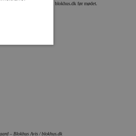
, fortalte Preben Jacobsen til blokhus.dk før mødet.
t til navnet.
ministration. Hjemmesiden
e gange en bruger kan
given periode, der forsøger
misbrug af tjenester.
-sproget. Dette er en
 variabler for
enereret nummer, hvordan
n et godt eksempel er at
 siderne.
ard – Blokhus Avis / blokhus.dk