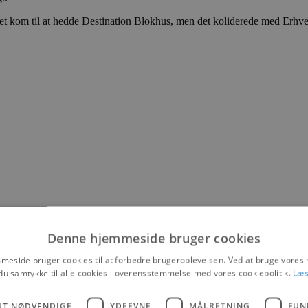
net kom til at hedde Destination Blokhus, men det koliderede med Erhver
Denne hjemmeside bruger cookies
eside bruger cookies til at forbedre brugeroplevelsen. Ved at bruge vore
ræfterne i en organisation. Foto: Lars Bisgaard – Blokhus Avis / blok
du samtykke til alle cookies i overensstemmelse med vores cookiepolitik.
Læs
net, mod at Erhvervsforeningen stadig kan bruge navnet i sin markedsfø
UT NØDVENDIGE
YDEEVNE
MÅLRETNING
FUN