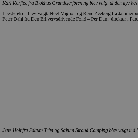
Karl Korfits, fra Blokhus Grundejerforening blev valgt til den nye bes
.blok
_fbp
_ga_PJR83J7HYC
.blok
I bestyrelsen blev valgt: Noel Mignon og Rene Zeeberg fra Jammerb
Peter Dahl fra Den Erhvervsdrivende Fond – Per Dam, direktør i Få
pysTrafficSource
.blok
_gat_gtag_UA_74178830_1
YSC
VISITOR_INFO1_LIVE
__Secure-YNID
Jette Holt fra Saltum Trim og Saltum Strand Camping blev valgt ind i