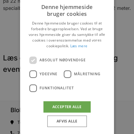
på 22 meter, hvorfor der er anvendt
Denne hjemmeside
specialbetonbjælker til at klare spændet på de 22 meter.
bruger cookies
Denne hjemmeside bruger cookies til at
forbedre brugeroplevelsen. Ved at bruge
vores hjemmeside giver du samtykke til alle
cookies i overensstemmelse med vores
cookiepolitik.
Læs mere
Læs om fantastiske oplevelser og
ABSOLUT NØDVENDIGE
events
YDEEVNE
MÅLRETNING
FUNKTIONALITET
ACCEPTER ALLE
Blokhus Medier
AFVIS ALLE
Torvet 7B, 1. sal, 9492 Blokhus
70200123