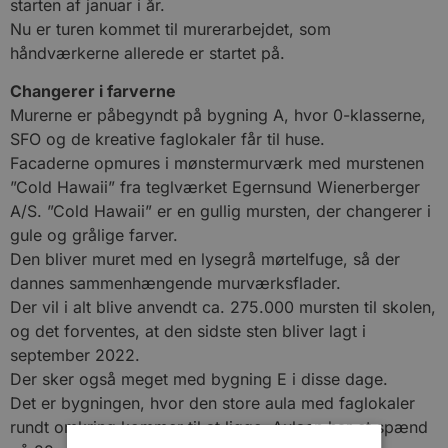
starten af januar i år.
Nu er turen kommet til murerarbejdet, som
håndværkerne allerede er startet på.
Changerer i farverne
Murerne er påbegyndt på bygning A, hvor 0-klasserne,
SFO og de kreative faglokaler får til huse.
Facaderne opmures i mønstermurværk med murstenen
”Cold Hawaii” fra teglværket Egernsund Wienerberger
A/S. ”Cold Hawaii” er en gullig mursten, der changerer i
gule og grålige farver.
Den bliver muret med en lysegrå mørtelfuge, så der
dannes sammenhængende murværksflader.
Der vil i alt blive anvendt ca. 275.000 mursten til skolen,
og det forventes, at den sidste sten bliver lagt i
september 2022.
Der sker også meget med bygning E i disse dage.
Det er bygningen, hvor den store aula med faglokaler
rundt omkring kommer til at ligge. Aulaen har et spænd