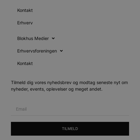
h
y
Kontakt
f
m
t
Erhverv
PHPSESSID
Session
C
PHP.net
g
blokhus.dk
Blokhus Medier
a
b
s
Erhvervsforeningen
e
i
d
Kontakt
o
v
b
D
Tilmeld dig vores nyhedsbrev og modtag seneste nyt om
e
g
nyheder, events, oplevelser og meget andet.
n
h
b
s
w
e
e
o
l
TILMELD
e
m