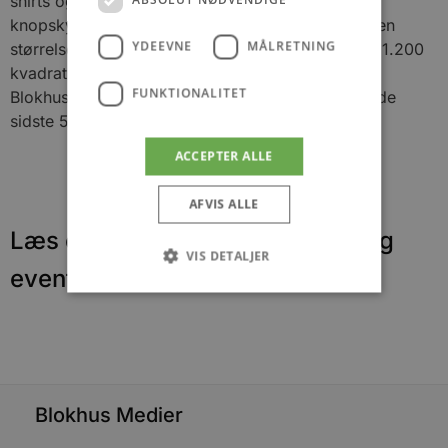
shirts og håndklæder i butikken, der med
knopskydninger gennem årene har vokset sig til en
YDEEVNE
MÅLRETNING
størrelse med det nuværende eventyr-univers på 1.200
kvadratmeter.
FUNKTIONALITET
Blokhus Lys har nemlig eksisteret i 33 år, og har de
sidste 5 år været ejet af Thomas Olesen.
ACCEPTER ALLE
AFVIS ALLE
Læs om fantastiske oplevelser og
VIS DETALJER
events
Absolut nødvendige
Ydeevne
Målretning
Funktionalitet
Absolut nødvendige cookies muliggør
Blokhus Medier
hjemmesidens grundlæggende funktionalitet
såsom brugerlogin og kontoadministration.
Hjemmesiden kan ikke bruges korrekt uden de