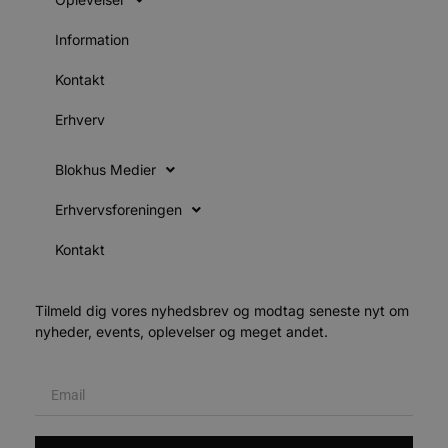
o
v
b
Information
D
e
g
Kontakt
n
h
Erhverv
b
s
w
e
Blokhus Medier
e
o
l
Erhvervsforeningen
e
m
Kontakt
CookieScriptConsent
4 uger 2
D
CookieScript
dage
b
blokhus.dk
C
S
Tilmeld dig vores nyhedsbrev og modtag seneste nyt om
t
h
nyheder, events, oplevelser og meget andet.
p
s
b
e
a
S
c
f