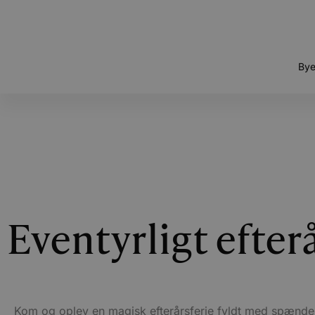
Bye
Eventyrligt efter
Kom og oplev en magisk efterårsferie fyldt med spændend