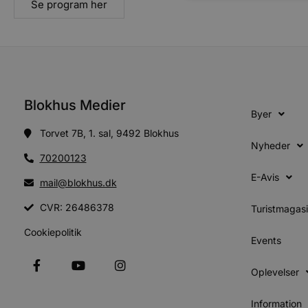
Se program her
Absolut nødvendige cookies
kan ikke bruges korrekt ude
Navn
Blokhus Medier
pys_session_limit
Byer
Torvet 7B, 1. sal, 9492 Blokhus
Nyheder
PHPSESSID
70200123
E-Avis
mail@blokhus.dk
CVR: 26486378
Turistmagas
CookieScriptConsent
Cookiepolitik
Events
pys_start_session
Oplevelser
VISITOR_PRIVACY_METAD
Information