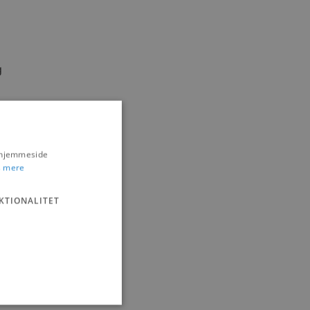
g
s hjemmeside
 mere
KTIONALITET