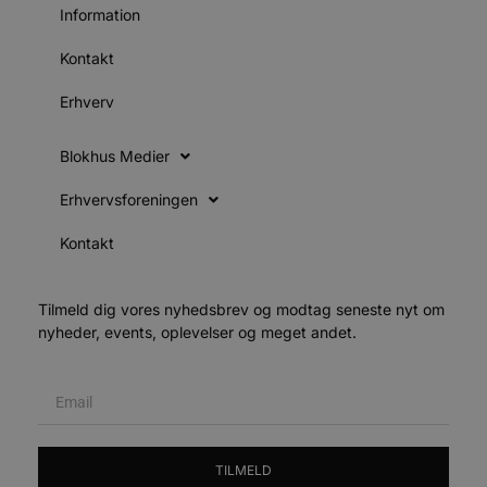
v
Information
b
D
e
Kontakt
g
n
h
Erhverv
b
s
w
Blokhus Medier
e
e
o
Erhvervsforeningen
l
e
m
Kontakt
CookieScriptConsent
4 uger 2
D
CookieScript
dage
b
blokhus.dk
C
Tilmeld dig vores nyhedsbrev og modtag seneste nyt om
S
t
nyheder, events, oplevelser og meget andet.
h
p
s
b
e
a
S
c
f
TILMELD
k