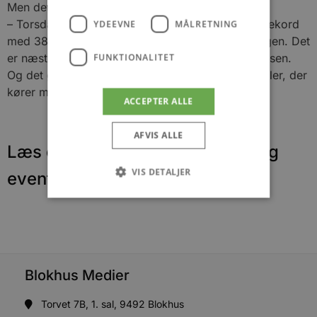
Men det har Post Nord.
– Torsdag 16. april satte Post Nord i Aalborg ny rekord
YDEEVNE
MÅLRETNING
med 38.000 pakker mod normalt 22.000 om dagen. Det
er næsten en fordobling, fortæller Thomas Sørensen.
FUNKTIONALITET
Og det giver hovesagligt travlhed hos bude og biler, der
kører med pakkepost.
ACCEPTER ALLE
AFVIS ALLE
Læs om fantastiske oplevelser og
VIS DETALJER
events
Absolut nødvendige
Ydeevne
Målretning
Funktionalitet
Blokhus Medier
Absolut nødvendige cookies muliggør
hjemmesidens grundlæggende funktionalitet
såsom brugerlogin og kontoadministration.
Torvet 7B, 1. sal, 9492 Blokhus
Hjemmesiden kan ikke bruges korrekt uden de