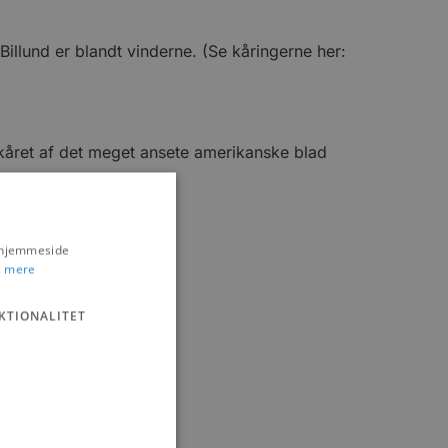
illund er blandt vinderne. (Se kåringerne her:
kåret af det meget ansete amerikanske blad
s hjemmeside
 mere
KTIONALITET