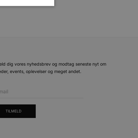
ministration. Hjemmesiden
e gange en bruger kan
given periode, der forsøger
eld dig vores nyhedsbrev og modtag seneste nyt om
misbrug af tjenester.
der, events, oplevelser og meget andet.
-sproget. Dette er en
 variabler for
enereret nummer, hvordan
n et godt eksempel er at
 siderne.
ten til at huske
nødvendigt, at Cookie-
TILMELD
 session tilstand, mens de
eller data poster huskes
ykke og privatlivsvalg for