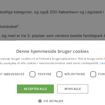
rskellige kategorier, og også ZOO København og Legoland i B
kalskabet".
sig med er tre 3. pladser som verdens bedste familiepark 
have det bedste og mest serviceorienterede personale.
en familier med børn i alderen 0 – 17 år.
Denne hjemmeside bruger cookies
eside bruger cookies til at forbedre brugeroplevelsen. Ved at bruge vore
du samtykke til alle cookies i overensstemmelse med vores cookiepolitik.
Læs
UT NØDVENDIGE
YDEEVNE
MÅLRETNING
FUN
ACCEPTER ALLE
AFVIS ALLE
VIS DETALJER