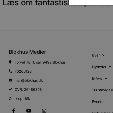
Læs om fantastiske oplevels
Absolut nødvendige cookies
kan ikke bruges korrekt ude
Navn
pys_session_limit
Blokhus Medier
Byer
Torvet 7B, 1. sal, 9492 Blokhus
PHPSESSID
Nyheder
70200123
E-Avis
mail@blokhus.dk
CookieScriptConsent
CVR: 26486378
Turistmagas
pys_start_session
Cookiepolitik
Events
VISITOR_PRIVACY_METAD