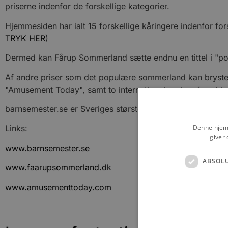
priserne indenfor de forskellige kategorier.
Hjemmesiden har ialt 15 forskellige kåringere indenfor fo
TRYK HER
)
Dermed kan Fårup Sommerland sætte endnu en tittel i "po
Af andre priser som det populære sommerland kan bryste 
"Amusement Today", samt to internationale priser for at 
barnsemester.se er Sveriges største rejseside for målgrupp
Denne hjemm
Links:
giver 
www.barnsemester.se
ABSOL
www.faarupsommerland.dk
www.amusementtoday.com