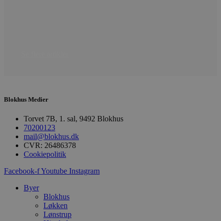
Udbyder
/
Navn
Udløbsdato
B
Domæne
pys_session_limit
.blokhus.dk
59 minutter
D
57
b
sekunder
b
m
Se flere artikler
b
u
s
s
i
g
Blokhus Medier
d
f
h
Torvet 7B, 1. sal, 9492 Blokhus
y
70200123
f
m
mail@blokhus.dk
t
CVR: 26486378
Cookiepolitik
PHPSESSID
Session
C
PHP.net
g
blokhus.dk
a
Facebook-f
Youtube
Instagram
b
s
Byer
e
Blokhus
i
d
Løkken
o
Lønstrup
v