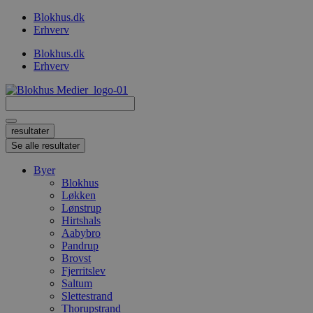
Videre
Blokhus.dk
til
Erhverv
indhold
Blokhus.dk
Erhverv
Search
...
resultater
Se alle resultater
Byer
Blokhus
Løkken
Lønstrup
Hirtshals
Aabybro
Pandrup
Brovst
Fjerritslev
Saltum
Slettestrand
Thorupstrand