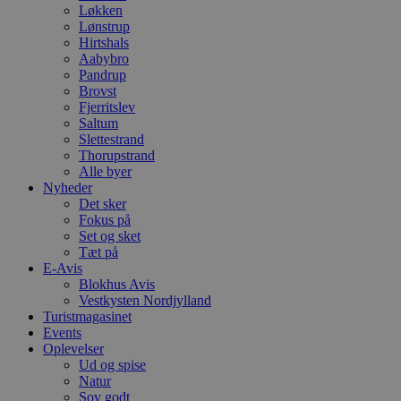
Løkken
Lønstrup
Hirtshals
Aabybro
Pandrup
Brovst
Fjerritslev
Saltum
Slettestrand
Thorupstrand
Alle byer
Nyheder
Det sker
Fokus på
Set og sket
Tæt på
E-Avis
Blokhus Avis
Vestkysten Nordjylland
Turistmagasinet
Events
Oplevelser
Ud og spise
Natur
Sov godt