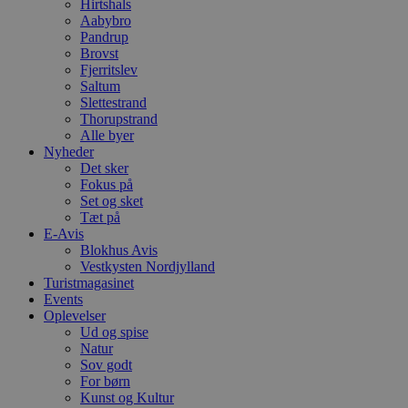
Hirtshals
b
D
Aabybro
e
Pandrup
g
Brovst
n
Fjerritslev
h
b
Saltum
s
Slettestrand
w
Thorupstrand
e
e
Alle byer
o
Nyheder
l
Det sker
e
Fokus på
m
Set og sket
CookieScriptConsent
4 uger 2
D
CookieScript
Tæt på
dage
b
blokhus.dk
E-Avis
C
Blokhus Avis
S
t
Vestkysten Nordjylland
h
Turistmagasinet
p
Events
s
b
Oplevelser
e
Ud og spise
a
Natur
S
Sov godt
c
f
For børn
k
Kunst og Kultur