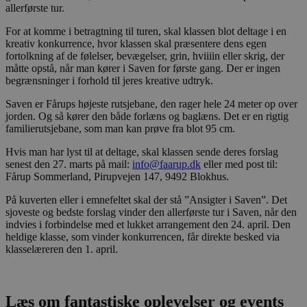
allerførste tur.
For at komme i betragtning til turen, skal klassen blot deltage i en
kreativ konkurrence, hvor klassen skal præsentere dens egen
fortolkning af de følelser, bevægelser, grin, hviiiin eller skrig, der
måtte opstå, når man kører i Saven for første gang. Der er ingen
begrænsninger i forhold til jeres kreative udtryk.
Saven er Fårups højeste rutsjebane, den rager hele 24 meter op over
jorden. Og så kører den både forlæns og baglæns. Det er en rigtig
familierutsjebane, som man kan prøve fra blot 95 cm.
Hvis man har lyst til at deltage, skal klassen sende deres forslag
senest den 27. marts på mail:
info@faarup.dk
eller med post til:
Fårup Sommerland, Pirupvejen 147, 9492 Blokhus.
På kuverten eller i emnefeltet skal der stå ”Ansigter i Saven”. Det
sjoveste og bedste forslag vinder den allerførste tur i Saven, når den
indvies i forbindelse med et lukket arrangement den 24. april. Den
heldige klasse, som vinder konkurrencen, får direkte besked via
klasselæreren den 1. april.
Læs om fantastiske oplevelser og events