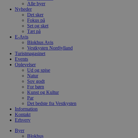
Alle byer
Nyheder
Det sker
Fokus på
Set og sket
Tæt på
E-Avis
Blokhus Avis
Vestkysten Nordjylland
Turistmagasinet
Events
Oplevelser
Ud og spise
Natur
Sov godt
For børn
Kunst og Kultur
Par
Det bedste fra Vestkysten
Information
Kontakt
Erhverv
Byer
Blokhus