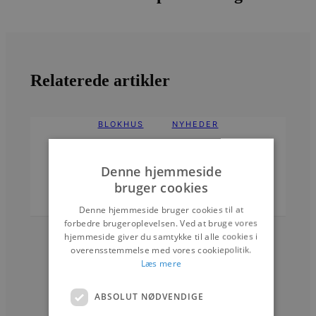
Relaterede artikler
BLOKHUS
NYHEDER
Postgaarden til salg
Denne hjemmeside
bruger cookies
Denne hjemmeside bruger cookies til at
20. FEBRUAR 2026
forbedre brugeroplevelsen. Ved at bruge vores
hjemmeside giver du samtykke til alle cookies i
overensstemmelse med vores cookiepolitik.
Læs mere
ABSOLUT NØDVENDIGE