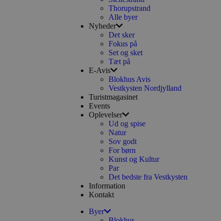
Thorupstrand
Alle byer
Nyheder
Det sker
Fokus på
Set og sket
Tæt på
E-Avis
Blokhus Avis
Vestkysten Nordjylland
Turistmagasinet
Events
Oplevelser
Ud og spise
Natur
Sov godt
For børn
Kunst og Kultur
Par
Det bedste fra Vestkysten
Information
Kontakt
Byer
Blokhus