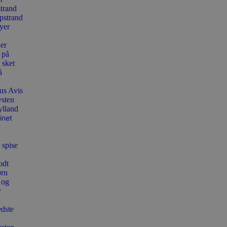
strand
pstrand
yer
er
 på
 sket
å
us Avis
ysten
ylland
inet
 spise
odt
ørn
 og
r
edste