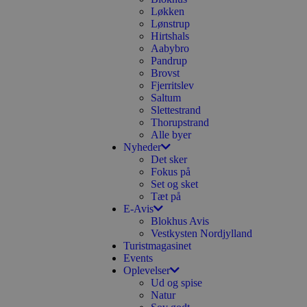
Løkken
Lønstrup
Hirtshals
Aabybro
Pandrup
Brovst
Fjerritslev
Saltum
Slettestrand
Thorupstrand
Alle byer
Nyheder
Det sker
Fokus på
Set og sket
Tæt på
E-Avis
Blokhus Avis
Vestkysten Nordjylland
Turistmagasinet
Events
Oplevelser
Ud og spise
Natur