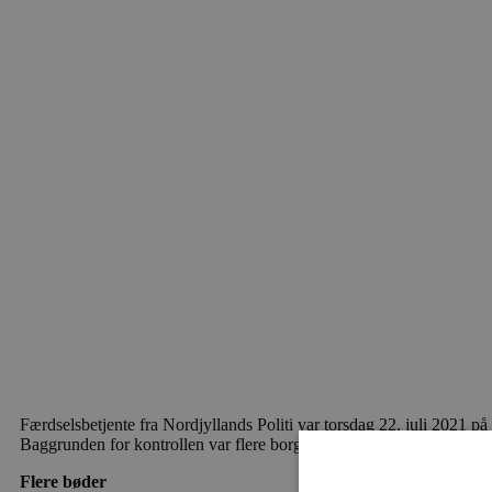
Færdselsbetjente fra Nordjyllands Politi var torsdag 22. juli 2021 
Baggrunden for kontrollen var flere borgerhenvendelser med ønske om
Flere bøder