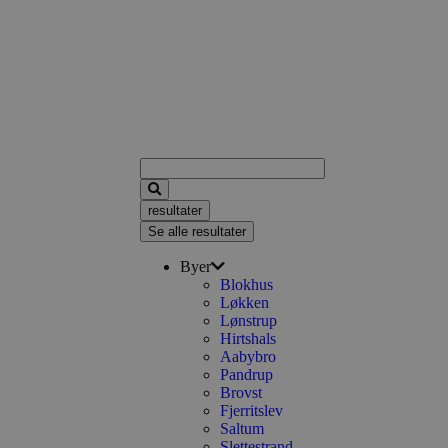
resultater
Se alle resultater
Byer
Blokhus
Løkken
Lønstrup
Hirtshals
Aabybro
Pandrup
Brovst
Fjerritslev
Saltum
Slettestrand