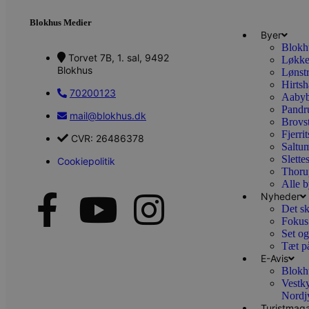
PHPSESSID
Blokhus Medier
Byer
Blokh
Torvet 7B, 1. sal, 9492
Løkk
Blokhus
CookieScriptConsent
Lønst
Hirtsh
70200123
Aabyb
pys_start_session
Pandr
mail@blokhus.dk
Brovs
Fjerri
CVR: 26486378
Saltu
VISITOR_PRIVACY_METAD
Slette
Cookiepolitik
Thoru
Alle b
Nyheder
Det sk
Udbyder
Fokus
Navn
Domæne
Udby
Set og
Navn
Navn
Dom
Tæt p
pys_first_visit
.blokhus.
E-Avis
_gid
_gcl_au
Googl
Blokh
.blok
Vestk
_ga
Googl
Nordj
__Secure-
.blok
Turistmaga