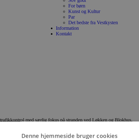
Sov godt
For børn
Kunst og Kultur
Par
Det bedste fra Vestkysten
Information
Kontakt
på trafikkontrol med særlig fokus på stranden ved Løkken og Blokhus.
, at der kom politi til stede på stranden.
Denne hjemmeside bruger cookies