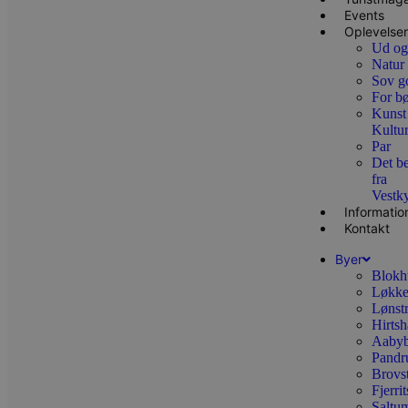
ROLLOUT_TOKEN
Events
Oplevelser
Ud og
Natur
pbid
pys_landing_page
now-
cowo
Sov g
.blok
For b
_fbp
Kunst
_ga_PJR83J7HYC
.blok
Kultu
Par
pysTrafficSource
.blok
_gat_gtag_UA_74178830_1
Det b
fra
Vestk
YSC
Informatio
Kontakt
VISITOR_INFO1_LIVE
Byer
Blokh
Løkk
__Secure-YNID
Lønst
Hirtsh
Aabyb
Pandr
Brovs
Fjerri
Saltu