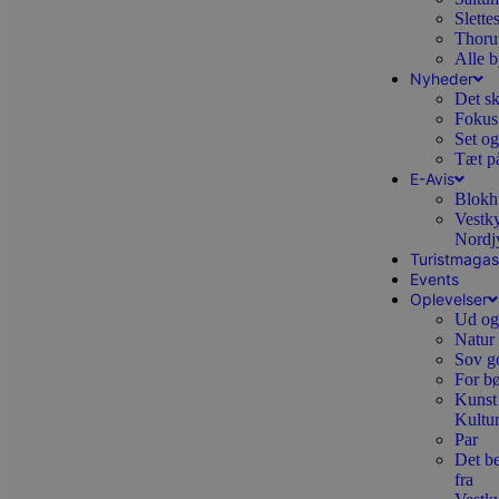
Slette
Thoru
Alle b
Nyheder
Det sk
Fokus
Set og
Tæt p
E-Avis
Blokh
Vestk
Nordj
Turistmagas
Events
Oplevelser
Ud og
Natur
Sov g
For b
Kunst
Kultu
Par
Det b
fra