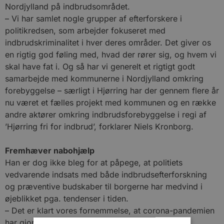
Nordjylland på indbrudsområdet.
– Vi har samlet nogle grupper af efterforskere i
politikredsen, som arbejder fokuseret med
indbrudskriminalitet i hver deres områder. Det giver os
en rigtig god føling med, hvad der rører sig, og hvem vi
skal have fat i. Og så har vi generelt et rigtigt godt
samarbejde med kommunerne i Nordjylland omkring
forebyggelse – særligt i Hjørring har der gennem flere år
nu været et fælles projekt med kommunen og en række
andre aktører omkring indbrudsforebyggelse i regi af
’Hjørring fri for indbrud’, forklarer Niels Kronborg.
Fremhæver nabohjælp
Han er dog ikke bleg for at påpege, at politiets
vedvarende indsats med både indbrudsefterforskning
og præventive budskaber til borgerne har medvind i
øjeblikket pga. tendenser i tiden.
– Det er klart vores fornemmelse, at corona-pandemien
har gjort livet svært for indbrudstyvene. Folk har