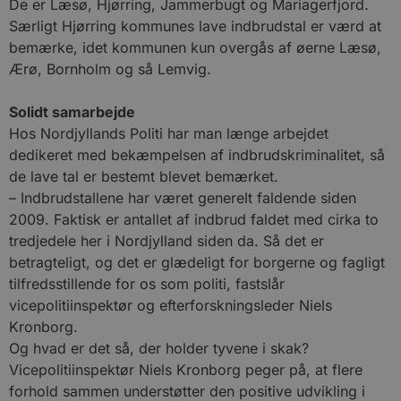
De er Læsø, Hjørring, Jammerbugt og Mariagerfjord.
Særligt Hjørring kommunes lave indbrudstal er værd at
bemærke, idet kommunen kun overgås af øerne Læsø,
Ærø, Bornholm og så Lemvig.
Solidt samarbejde
Hos Nordjyllands Politi har man længe arbejdet
dedikeret med bekæmpelsen af indbrudskriminalitet, så
de lave tal er bestemt blevet bemærket.
– Indbrudstallene har været generelt faldende siden
2009. Faktisk er antallet af indbrud faldet med cirka to
tredjedele her i Nordjylland siden da. Så det er
betragteligt, og det er glædeligt for borgerne og fagligt
tilfredsstillende for os som politi, fastslår
vicepolitiinspektør og efterforskningsleder Niels
Kronborg.
Og hvad er det så, der holder tyvene i skak?
Vicepolitiinspektør Niels Kronborg peger på, at flere
forhold sammen understøtter den positive udvikling i