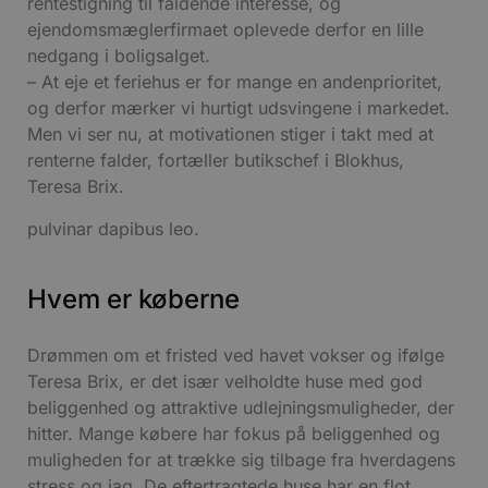
rentestigning til faldende interesse, og
ejendomsmæglerfirmaet oplevede derfor en lille
nedgang i boligsalget.
– At eje et feriehus er for mange en andenprioritet,
og derfor mærker vi hurtigt udsvingene i markedet.
Men vi ser nu, at motivationen stiger i takt med at
renterne falder, fortæller butikschef i Blokhus,
Teresa Brix.
pulvinar dapibus leo.
Hvem er køberne
Drømmen om et fristed ved havet vokser og ifølge
Teresa Brix, er det især velholdte huse med god
beliggenhed og attraktive udlejningsmuligheder, der
hitter. Mange købere har fokus på beliggenhed og
muligheden for at trække sig tilbage fra hverdagens
stress og jag. De eftertragtede huse har en flot