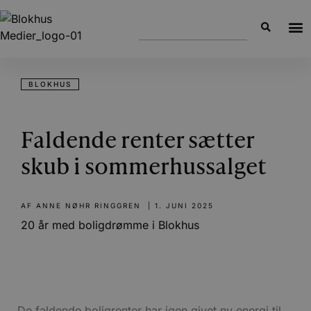
BLOKHUS
Faldende renter sætter
skub i sommerhussalget
AF
ANNE NØHR RINGGREN
|
1. JUNI 2025
20 år med boligdrømme i Blokhus
De faldende boligrenter har igen givet ny energi til