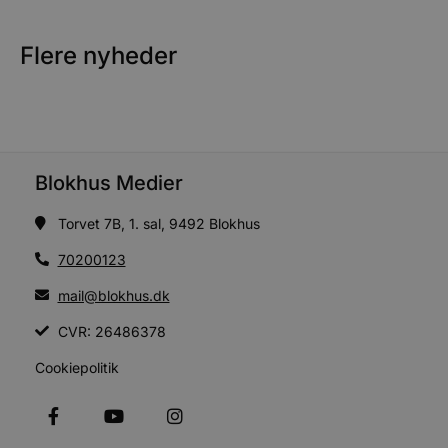
v
b
D
e
Flere nyheder
g
b
s
e
e
o
Blokhus Medier
l
e
m
Torvet 7B, 1. sal, 9492 Blokhus
CookieScriptConsent
4 uger 2
CookieScript
dage
b
blokhus.dk
70200123
C
S
mail@blokhus.dk
t
CVR: 26486378
s
b
e
Cookiepolitik
a
S
f
k