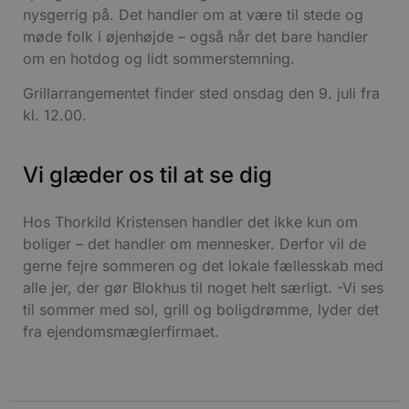
nysgerrig på. Det handler om at være til stede og
Udbyder
/
Navn
Udløbsdato
B
møde folk i øjenhøjde – også når det bare handler
Domæne
om en hotdog og lidt sommerstemning.
pys_session_limit
.blokhus.dk
59 minutter
57
b
sekunder
b
Grillarrangementet finder sted onsdag den 9. juli fra
kl. 12.00.
b
u
s
s
i
Vi glæder os til at se dig
g
d
f
Hos Thorkild Kristensen handler det ikke kun om
boliger – det handler om mennesker. Derfor vil de
f
m
gerne fejre sommeren og det lokale fællesskab med
t
alle jer, der gør Blokhus til noget helt særligt. -Vi ses
PHPSESSID
Session
PHP.net
til sommer med sol, grill og boligdrømme, lyder det
g
blokhus.dk
a
fra ejendomsmæglerfirmaet.
b
s
e
i
d